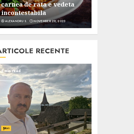
de tarte fresh pentru un
vegane pe c
desert sanatos si gustos
le incerci si
ALEXANDRU S.
OCTOBER 11, 2023
ALEXANDRU S.
AU
ARTICOLE RECENTE
5 min read
Știri