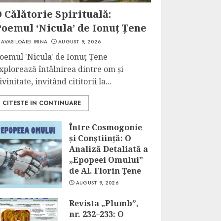
 Călătorie Spirituală:
oemul ‘Nicula’ de Ionuț Țene
AVASILOAIEI IRINA
AUGUST 9, 2026
oemul 'Nicula' de Ionuț Țene
xplorează întâlnirea dintre om și
ivinitate, invitând cititorii la...
CITESTE IN CONTINUARE
Între Cosmogonie
și Conștiință: O
Analiză Detaliată a
„Epopeei Omului”
de Al. Florin Țene
AUGUST 9, 2026
Revista „Plumb”,
nr. 232–233: O