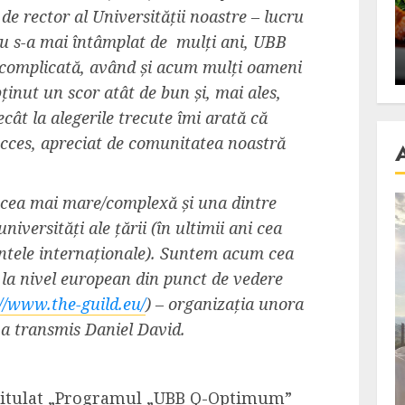
se retete
carnea de rata e vedeta
 de rector al Universității noastre – lucru
an
incontestabila
u s-a mai întâmplat de mulți ani, UBB
i complicată, având și acum mulți oameni
ALEXANDRU S.
NOVEMBER 29, 2023
inut un scor atât de bun și, mai ales,
ât la alegerile trecute îmi arată că
cces, apreciat de comunitatea noastră
 cea mai mare/complexă și una dintre
iversități ale țării (în ultimii ani cea
ntele internaționale). Suntem acum cea
 la nivel european din punct de vedere
://www.the-guild.eu/
) – organizația unora
 a transmis Daniel David.
ntitulat „Programul „UBB Q-Optimum”