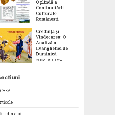
Oglindă a
Continuității
Culturale
Românești
AUGUST 9, 2026
Credința și
Vindecarea: O
Analiză a
Evangheliei de
Duminică
AUGUST 9, 2026
Sectiuni
CASA
rticole
tiri din cluj