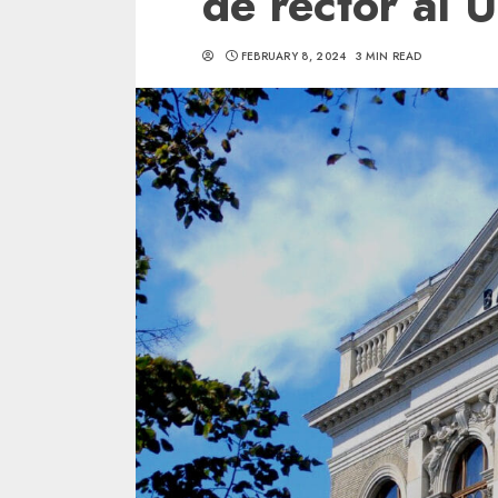
de rector al 
FEBRUARY 8, 2024
3 MIN READ
5 min read
SpotOn Cluj
Ce poti vizita in 
Clujului cand te a
weekend prelungi
“Orasul Comoara
ALEXANDRU S.
MAY 31, 2023