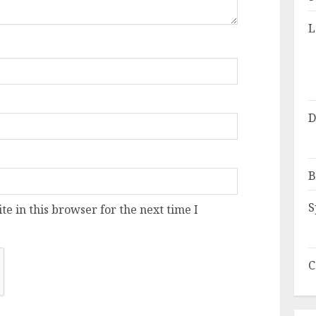
L
D
B
S
e in this browser for the next time I
C