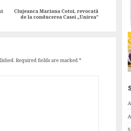
și
Clujeanca Mariana Cotoi, revocată
Previous
Next
de la conducerea Casei „Unirea”
post:
post:
lished.
Required fields are marked
*
A
A
S