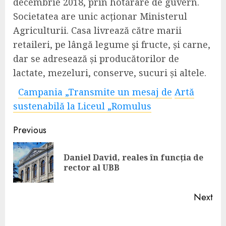
decembrie 2018, prin hotărâre de guvern.
Societatea are unic acționar Ministerul
Agriculturii. Casa livrează către marii
retaileri, pe lângă legume şi fructe, și carne,
dar se adresează și producătorilor de
lactate, mezeluri, conserve, sucuri și altele.
Campania „Transmite un mesaj de
Artă
sustenabilă la Liceul „Romulus
Continue
Previous
Reading
Daniel David, reales în funcția de
Pre
rector al UBB
pos
Next