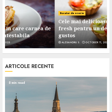
Bucatar de ocazie
Cele mai delicioase retete de tarte
e
fresh pentru un desert sanatos si
gustos
ALEXANDRU S.
OCTOBER 11, 2023
ARTICOLE RECENTE
5 min read