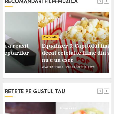
RECOMANDARI FILM-MUZICA
3 min read
Din fotoliu
Equalizer 3: Capitolul final, mai slab
decat celelalte filme din serie, dar
nu e un esec
ALEXANDRU S.
OCTOBER 18, 2023
RETETE PE GUSTUL TAU
4 min read