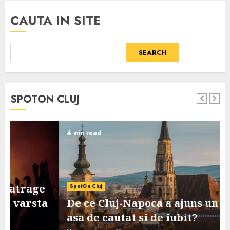
CAUTA IN SITE
SEARCH
SPOTON CLUJ
4 min read
SpotOn Cluj
De ce Cluj-Napoca a ajuns un oras
asa de cautat si de iubit?