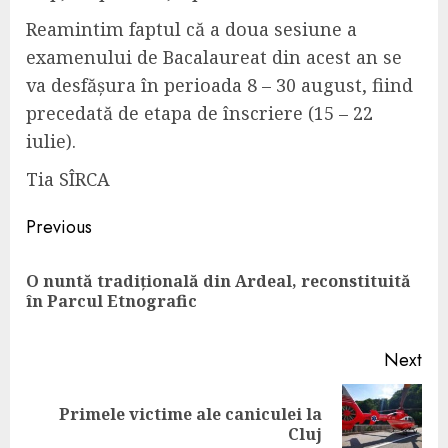
Reamintim faptul că a
doua sesiune
a
examen
ului
de
Bacalaureat
din acest an se
va desfășura în perioada 8 – 30 august, fiind
precedată de etapa de înscriere (15 – 22
iulie).
Tia SÎRCA
Continue
Previous
Reading
O nuntă tradițională din Ardeal, reconstituită
Pre
în Parcul Etnografic
pos
Next
Primele victime ale caniculei la
Next
Cluj
post: