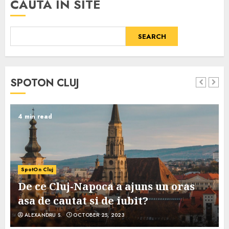
CAUTA IN SITE
SEARCH
SPOTON CLUJ
4 min read
SpotOn Cluj
De ce Cluj-Napoca a ajuns un oras
asa de cautat si de iubit?
ALEXANDRU S.
OCTOBER 25, 2023