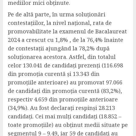
mediilor mici obținute.
Pe de altă parte, î
n urma soluționări
contestațiilor, l
a nivel național,
rata de
promovabilitate la examenul de Bacalaureat
2024
a crescut cu 1,8%
,
de la
76,4% înainte
de contestații
ajungând la 78,2% după
soluționarea acestora.
Astfel,
din totalul
celor 130.041
de
candidați prezenți (116.698
din promoția curentă și 13.343 din
promoțiile anterioare) au promovat 97.066
de candidați din promoția curentă (83,2%)
,
respectiv 4.659 din promoțiile anterioare
(34,9%)
. Au fost declarați respinși 28.213
candidați.
Cei mai mulți candidați (18.852 –
toate promoțiile
) au obținut medii situate pe
segmentul 9 – 9.49, iar
59 de candidați au