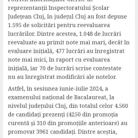
reprezentanții Inspectoratului Școlar
Județean Cluj, î
n județul Cluj au fost depuse
1.595 de solicitări pentru reevaluarea
lucrărilor. Dintre acestea, 1.048 de lucrări
reevaluate au primit note mai mar
i
, decât în
evaluare inițială, 477 lucrări au înregistrat
note mai mici, în raport cu evaluarea
inițială, iar 70 de lucrări scrise contestate
nu au înregistrat modificări ale notelor.
Astfel, în sesiunea iunie-iulie 2024, a
examenului național de Bacalaureat, la
nivelul județului Cluj, din totalul celor 4.560
de candidați prezenți (4250
din
promoția
curentă
și
310
din
promoțiile anterioare) au
promovat 3961 candidați. Dintre aceștia,