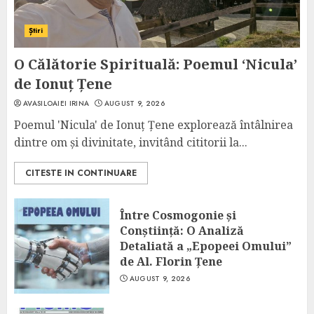
Știri
O Călătorie Spirituală: Poemul ‘Nicula’
de Ionuț Țene
AVASILOAIEI IRINA
AUGUST 9, 2026
Poemul 'Nicula' de Ionuț Țene explorează întâlnirea
dintre om și divinitate, invitând cititorii la...
CITESTE IN CONTINUARE
Între Cosmogonie și
Conștiință: O Analiză
Detaliată a „Epopeei Omului”
de Al. Florin Țene
AUGUST 9, 2026