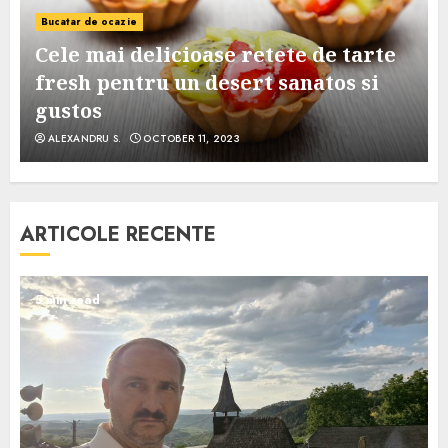
Bucatar de ocazie
Cele mai delicioase retete de tarte
e
fresh pentru un desert sanatos si
gustos
ALEXANDRU S.
OCTOBER 11, 2023
ARTICOLE RECENTE
5 min read