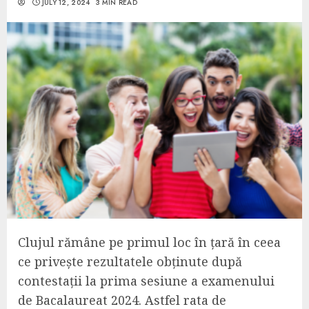
JULY 12, 2024
3 MIN READ
C
lujul rămâne
pe primul loc în țară în ceea
ce privește rezultatele obținute după
contestații la
prima sesiune a
examenul
ui
de Bacalaureat 2024. Astfel rata de