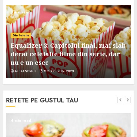
3 min read
Din fotoliu
Equalizer 3: Capitolul final, mai slab
decat celelalte filme din serie, dar
nu e un esec
ALEXANDRU S.
OCTOBER 18, 2023
RETETE PE GUSTUL TAU
4 min read