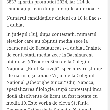
3837 aparțin promoției 2024, iar 124 de
candidați provin din promoțiile anterioare.
Numărul
candidaților
clujeni cu 10 la Bac s-
a dublat
În județul Cluj, după contestații,
numărul
elevilor care au obținut media zece la
examenul de Bacalaureat s-a dublat. Înainte
de contestații media zece la Bacalaureat
obținuseră
Teodora Stan de la Colegiul
Național „Emil Racoviță”, specializare științe
ale naturii, și Louise Vișan de la Colegiul
Național „Gheorghe Șincai” Cluj-Napoca,
specializarea filologie.
După contestații încă
do
uă
absolven
te
de liceu au fost nota
te
cu
media 10. Este vorba de eleva Ștefania
Georgeta Trifan de la Colegiul Național