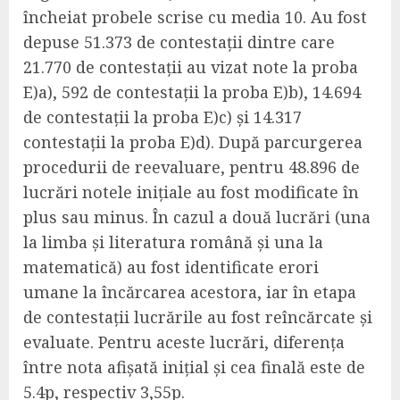
încheiat probele scrise cu media 10
.
Au fost
depuse
51.373 de contestații
dintre care
21.770 de contestații au vizat note la proba
E)a), 592 de contestații la proba E)b), 14.694
de contestații la proba E)c) și 14.317
contestații la proba E)d). După parcurgerea
procedurii de reevaluare,
pentru 48.896 de
lucrări notele inițiale au fost modificate în
plus sau minus.
În cazul a două lucrări (una
la
l
imba și literatura română și una la
m
atematică) au fost identificate erori
umane la încărcarea acestora, iar în etapa
de contestații lucrările au fost reîncărcate și
evaluate. Pentru aceste lucrări, diferența
între nota afișată inițial și cea finală este de
5.4p, respectiv 3,55p.