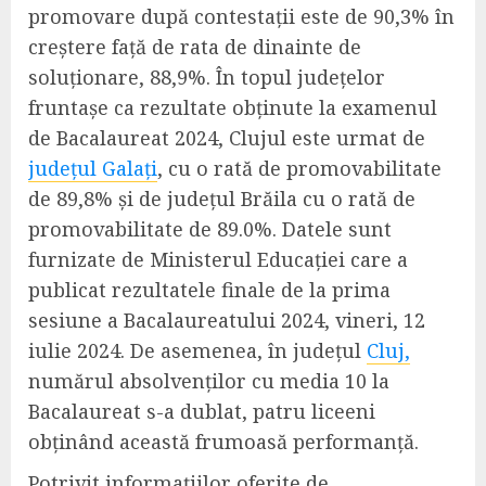
promovare după contestații este de
90,3%
în
creștere
față de rata de dinainte de
soluționare,
88
,
9%.
În topul
județelor
fruntașe
ca rezultate obținute
la examenul
de Bacalaureat 2024,
Clujul este urmat de
județul Galați
, cu o rată de promovabilitate
de
89,
8
%
și de
județul
Brăila
cu
o
rat
ă
de
promovabilitate
de 89.0%
.
Datele sunt
furnizate de Ministerul Educației care a
publicat rezultatele finale de la prima
sesiune a Bacalaureatului 2024, vineri, 12
iulie 2024.
De asemenea, în județul
Cluj,
numărul absolvenților cu media 10 la
Bacalaureat s-a dublat, patru liceeni
obținând această frumoasă performanță.
P
otrivit informațiilor oferite de