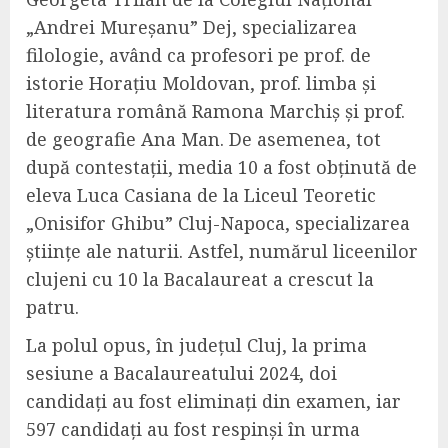
„Andrei Mureșanu” Dej, specializarea
filologie, având ca profesori pe prof. de
istorie Horațiu Moldovan, prof. limba și
literatura română Ramona Marchiș și prof.
de geografie Ana Man. De asemenea,
tot
după contestații, media 10 a fost obținută de
eleva Luca Casiana de la Liceul Teoretic
„Onisifor Ghibu” Cluj-Napoca, specializarea
științe ale naturii. Astfel, numărul liceenilor
clujeni cu 10 la Bacalaureat a crescut la
patru.
La polul opus,
în județul Cluj,
la prima
sesiune a Bacalaureatului 2024, doi
candidați au fost eliminați din examen,
iar
597 candidați au fost respinși în urma