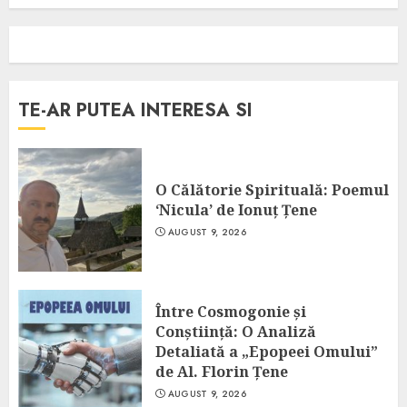
TE-AR PUTEA INTERESA SI
O Călătorie Spirituală: Poemul
‘Nicula’ de Ionuț Țene
AUGUST 9, 2026
Între Cosmogonie și
Conștiință: O Analiză
Detaliată a „Epopeei Omului”
de Al. Florin Țene
AUGUST 9, 2026