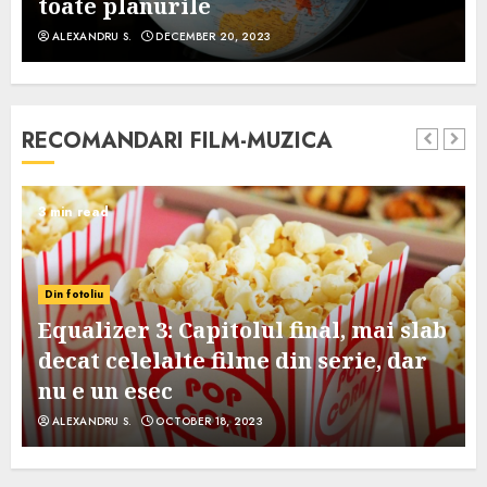
toate planurile
ALEXANDRU S.
DECEMBER 20, 2023
RECOMANDARI FILM-MUZICA
3 min read
Din fotoliu
Equalizer 3: Capitolul final, mai slab
decat celelalte filme din serie, dar
nu e un esec
ALEXANDRU S.
OCTOBER 18, 2023