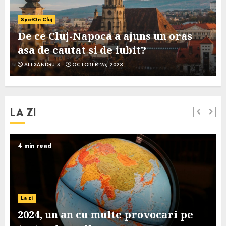
SpotOn Cluj
De ce Cluj-Napoca a ajuns un oras
asa de cautat si de iubit?
ALEXANDRU S.
OCTOBER 25, 2023
LA ZI
4 min read
La zi
2024, un an cu multe provocari pe