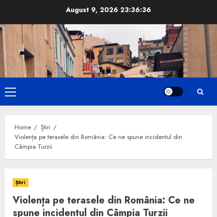
Skip
August 9, 2026
23:36:37
to
content
Primary
Menu
Home
Știri
Violența pe terasele din România: Ce ne spune incidentul din
Câmpia Turzii
Știri
Violența pe terasele din România: Ce ne
spune incidentul din Câmpia Turzii