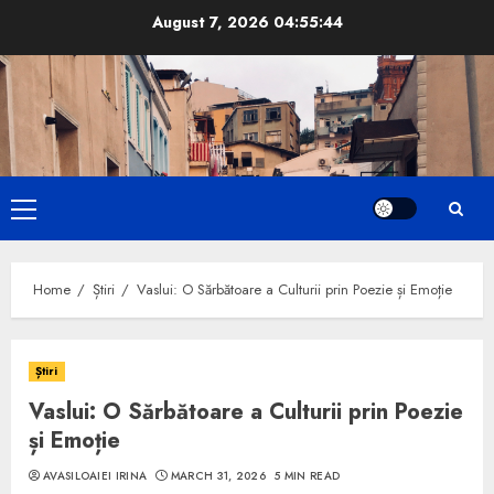
Skip
August 7, 2026
04:55:45
to
content
Primary
Menu
Home
Știri
Vaslui: O Sărbătoare a Culturii prin Poezie și Emoție
Știri
Vaslui: O Sărbătoare a Culturii prin Poezie
și Emoție
AVASILOAIEI IRINA
MARCH 31, 2026
5 MIN READ