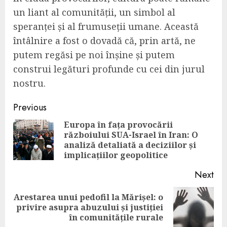
un liant al comunității, un simbol al
speranței și al frumuseții umane. Această
întâlnire a fost o dovadă că, prin artă, ne
putem regăsi pe noi înșine și putem
construi legături profunde cu cei din jurul
nostru.
Continue
Previous
Reading
Europa în fața provocării
războiului SUA-Israel în Iran: O
Pre
analiză detaliată a deciziilor și
pos
implicațiilor geopolitice
Next
Arestarea unui pedofil la Mărișel: o
Next
privire asupra abuzului și justiției
post:
în comunitățile rurale