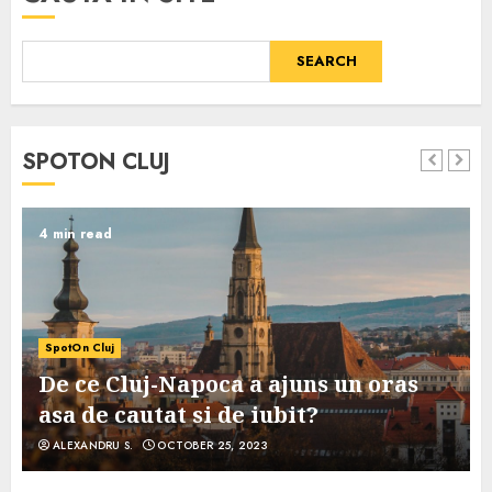
SEARCH
SPOTON CLUJ
4 min read
SpotOn Cluj
De ce Cluj-Napoca a ajuns un oras
asa de cautat si de iubit?
ALEXANDRU S.
OCTOBER 25, 2023