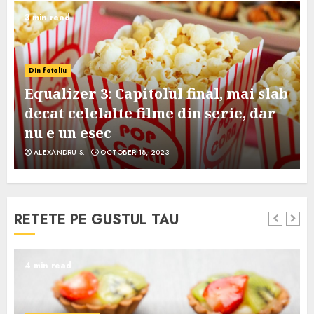
3 min read
Din fotoliu
Equalizer 3: Capitolul final, mai slab
decat celelalte filme din serie, dar
nu e un esec
ALEXANDRU S.
OCTOBER 18, 2023
RETETE PE GUSTUL TAU
4 min read