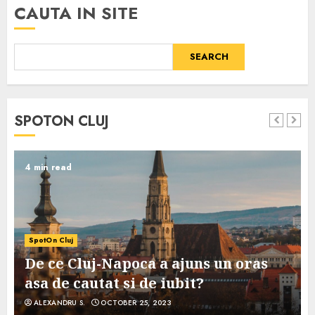
CAUTA IN SITE
SEARCH
SPOTON CLUJ
4 min read
SpotOn Cluj
De ce Cluj-Napoca a ajuns un oras
asa de cautat si de iubit?
ALEXANDRU S.
OCTOBER 25, 2023