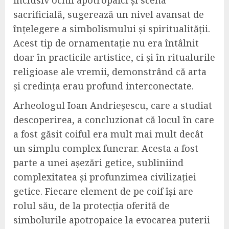
inclusiv ochii apotropaici și scena
sacrificială, sugerează un nivel avansat de
înțelegere a simbolismului și spiritualității.
Acest tip de ornamentație nu era întâlnit
doar în practicile artistice, ci și în ritualurile
religioase ale vremii, demonstrând că arta
și credința erau profund interconectate.
Arheologul Ioan Andrieșescu, care a studiat
descoperirea, a concluzionat că locul în care
a fost găsit coiful era mult mai mult decât
un simplu complex funerar. Acesta a fost
parte a unei așezări getice, subliniind
complexitatea și profunzimea civilizației
getice. Fiecare element de pe coif își are
rolul său, de la protecția oferită de
simbolurile apotropaice la evocarea puterii