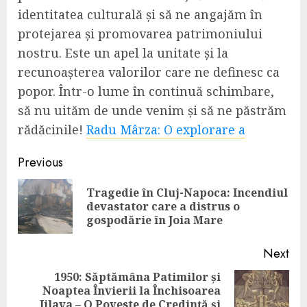
identitatea culturală și să ne angajăm în
protejarea și promovarea patrimoniului
nostru. Este un apel la unitate și la
recunoașterea valorilor care ne definesc ca
popor. Într-o lume în continuă schimbare,
să nu uităm de unde venim și să ne păstrăm
rădăcinile!
Radu Mârza: O explorare a
Continue
Previous
Reading
Tragedie în Cluj-Napoca: Incendiul
Pre
devastator care a distrus o
pos
gospodărie în Joia Mare
Next
1950: Săptămâna Patimilor și
Noaptea Învierii la Închisoarea
Next
Jilava – O Poveste de Credință și