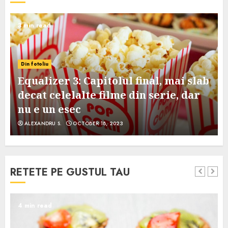
3 min read
Din fotoliu
Equalizer 3: Capitolul final, mai slab
decat celelalte filme din serie, dar
nu e un esec
ALEXANDRU S.
OCTOBER 18, 2023
RETETE PE GUSTUL TAU
4 min read