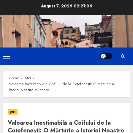
Skip
August 7, 2026
02:21:07
to
content
Primary
Menu
Home
Știri
Valoarea Inestimabilă a Coifului de la Coțofenești: O Mărturie a
Istoriei Noastre Milenare
Știri
Valoarea Inestimabilă a Coifului de la
Coțofenești: O Mărturie a Istoriei Noastre