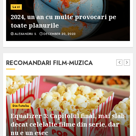
La zi
2024, un an cu multe provocari pe
toate planurile
ALEXANDRU S.
DECEMBER 20, 2023
RECOMANDARI FILM-MUZICA
3 min read
Din fotoliu
Equalizer 3: Capitolul final, mai slab
decat celelalte filme din serie, dar
nu e un esec