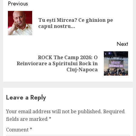
Continue
Previous
Reading
Tu ești Mircea? Ce ghinion pe
Pre
capul nostru…
pos
Next
ROCK The Camp 2026: O
Next
Reînviorare a Spiritului Rock în
post:
Cluj-Napoca
Leave a Reply
Your email address will not be published.
Required
fields are marked
*
Comment
*