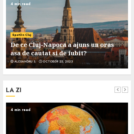
4 min read
SpotOn Cluj
De ce Cluj-Napoca a ajuns un oras
asa de cautat si de iubit?
ALEXANDRU S.
OCTOBER 25, 2023
LA ZI
4 min read