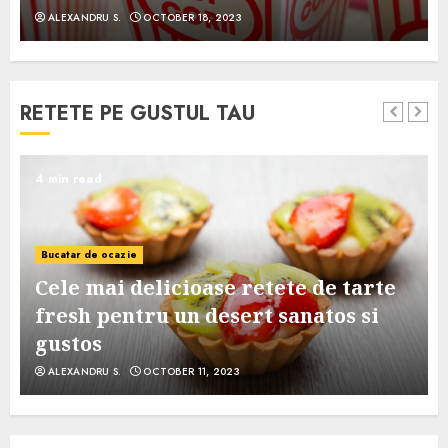
ALEXANDRU S.
OCTOBER 18, 2023
RETETE PE GUSTUL TAU
4 min read
Bucatar de ocazie
Cele mai delicioase retete de tarte
e
fresh pentru un desert sanatos si
gustos
ALEXANDRU S.
OCTOBER 11, 2023