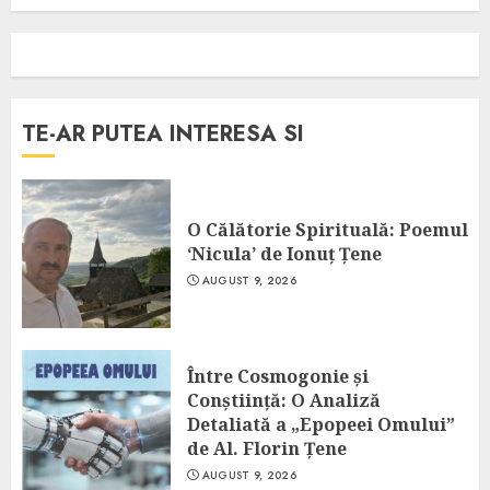
TE-AR PUTEA INTERESA SI
O Călătorie Spirituală: Poemul
‘Nicula’ de Ionuț Țene
AUGUST 9, 2026
Între Cosmogonie și
Conștiință: O Analiză
Detaliată a „Epopeei Omului”
de Al. Florin Țene
AUGUST 9, 2026