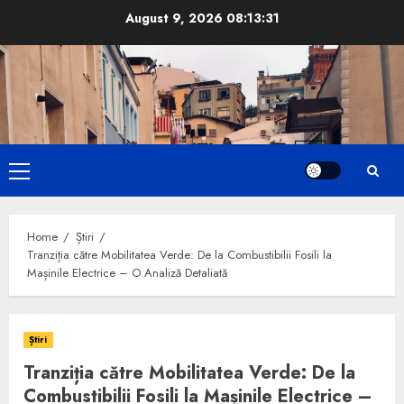
Skip
August 9, 2026
08:13:32
to
content
Primary
Menu
Home
Știri
Tranziția către Mobilitatea Verde: De la Combustibilii Fosili la
Mașinile Electrice – O Analiză Detaliată
Știri
Tranziția către Mobilitatea Verde: De la
Combustibilii Fosili la Mașinile Electrice –