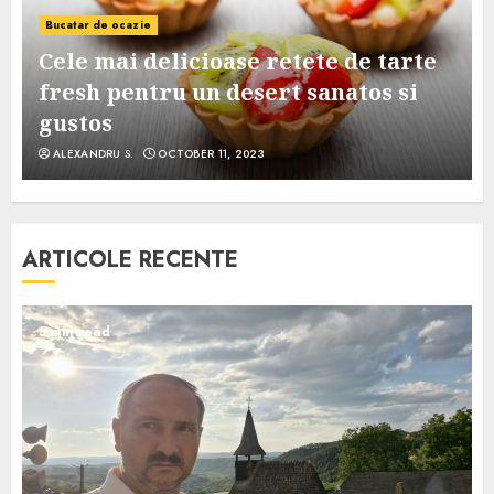
Bucatar de ocazie
Cele mai delicioase retete de tarte
e
fresh pentru un desert sanatos si
gustos
ALEXANDRU S.
OCTOBER 11, 2023
ARTICOLE RECENTE
5 min read