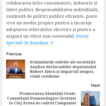
colaborarea între consumatori, industrie și
lideri politici. Responsabilitatea individuală,
susținută de politici publice eficiente, poate
crea un mediu propice pentru a încuraja
adoptarea vehiculelor electrice și pentru a
asigura un viitor mai sustenabil.
Pensii
Speciale în România: O
Continue
Previous
Reading
Schimbările subtile ale societății:
Analiza declarațiilor deputatului
Pre
Robert Alecu și impactul asupra
pos
vieții cotidiene
Next
Promovarea Sănătății Orale:
Consultații Stomatologice Gratuite
Next
la Cluj Arena în cadrul Campaniei
post: