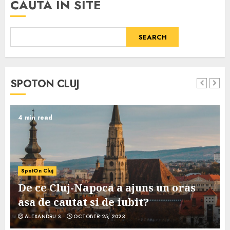
CAUTA IN SITE
SEARCH
SPOTON CLUJ
4 min read
SpotOn Cluj
De ce Cluj-Napoca a ajuns un oras
asa de cautat si de iubit?
ALEXANDRU S.
OCTOBER 25, 2023