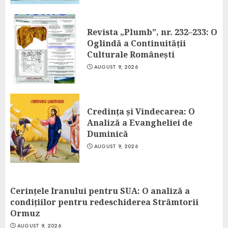
Revista „Plumb”, nr. 232–233: O
Oglindă a Continuității
Culturale Românești
AUGUST 9, 2026
Credința și Vindecarea: O
Analiză a Evangheliei de
Duminică
AUGUST 9, 2026
Cerințele Iranului pentru SUA: O analiză a
condițiilor pentru redeschiderea Strâmtorii
Ormuz
AUGUST 9, 2026