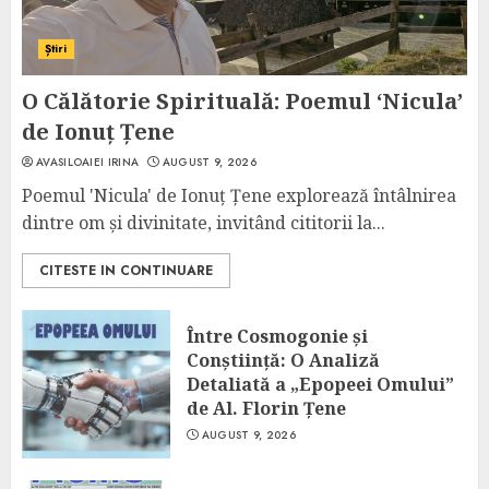
Știri
O Călătorie Spirituală: Poemul ‘Nicula’
de Ionuț Țene
AVASILOAIEI IRINA
AUGUST 9, 2026
Poemul 'Nicula' de Ionuț Țene explorează întâlnirea
dintre om și divinitate, invitând cititorii la...
CITESTE IN CONTINUARE
Între Cosmogonie și
Conștiință: O Analiză
Detaliată a „Epopeei Omului”
de Al. Florin Țene
AUGUST 9, 2026