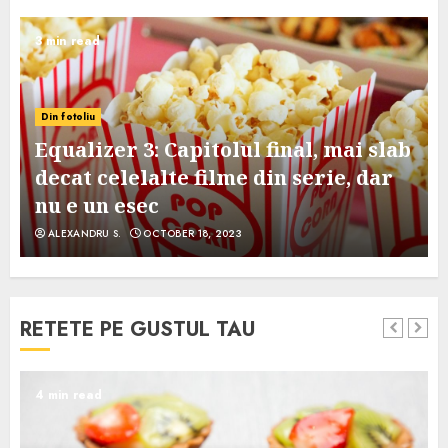
3 min read
Din fotoliu
Equalizer 3: Capitolul final, mai slab
decat celelalte filme din serie, dar
nu e un esec
ALEXANDRU S.
OCTOBER 18, 2023
RETETE PE GUSTUL TAU
4 min read