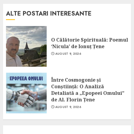
ALTE POSTARI INTERESANTE
O Călătorie Spirituală: Poemul
‘Nicula’ de Ionuț Țene
AUGUST 9, 2026
Între Cosmogonie și
Conștiință: O Analiză
Detaliată a „Epopeei Omului”
de Al. Florin Țene
AUGUST 9, 2026