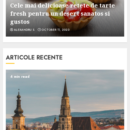
Cele mai delicioase retete de tarte
e
fresh pentru un desert sanatos si
gustos
ALEXANDRU S.
OCTOBER 11, 2023
ARTICOLE RECENTE
4 min read