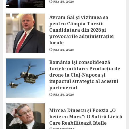
JULY 28, 2026
Avram Gal și viziunea sa
pentru Câmpia Turzii:
Candidatura din 2028 și
provocările administrației
locale
JULY 28, 2026
România își consolidează
forțele militare: Producția de
drone la Cluj-Napoca și
impactul strategic al acestui
parteneriat
JULY 28, 2026
Mircea Dinescu și Poezia „O
beție cu Marx”: O Satiră Lirică
Care Reabilitează Ideile