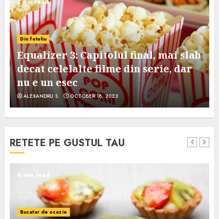
3 min read
Din fotoliu
Equalizer 3: Capitolul final, mai slab
decat celelalte filme din serie, dar
nu e un esec
ALEXANDRU S.
OCTOBER 18, 2023
RETETE PE GUSTUL TAU
4 min read
Bucatar de ocazie