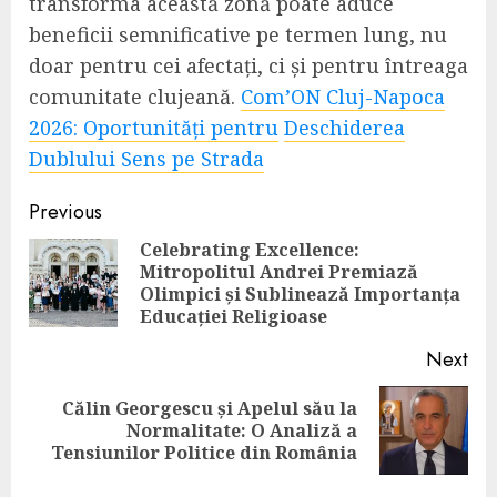
transforma această zonă poate aduce
beneficii semnificative pe termen lung, nu
doar pentru cei afectați, ci și pentru întreaga
comunitate clujeană.
Com’ON Cluj-Napoca
2026: Oportunități pentru
Deschiderea
Dublului Sens pe Strada
Continue
Previous
Reading
Celebrating Excellence:
Mitropolitul Andrei Premiază
Pre
Olimpici și Sublinează Importanța
pos
Educației Religioase
Next
Călin Georgescu și Apelul său la
Next
Normalitate: O Analiză a
post:
Tensiunilor Politice din România