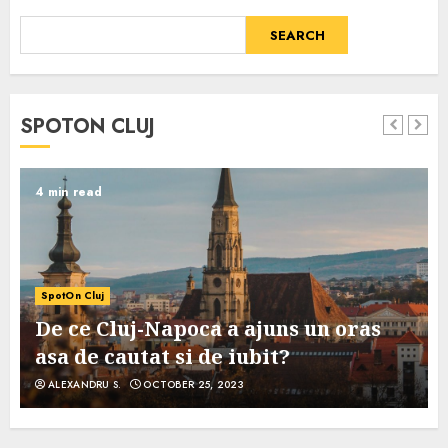
SEARCH
SPOTON CLUJ
4 min read
SpotOn Cluj
De ce Cluj-Napoca a ajuns un oras
asa de cautat si de iubit?
ALEXANDRU S.
OCTOBER 25, 2023