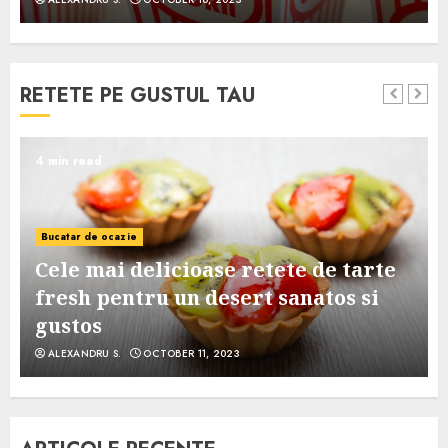
RETETE PE GUSTUL TAU
4 min read
Bucatar de ocazie
Cele mai delicioase retete de tarte
e
fresh pentru un desert sanatos si
gustos
ALEXANDRU S.
OCTOBER 11, 2023