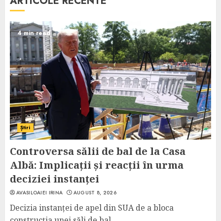
ARTICOLE RECENTE
4 min read
Știri
Controversa sălii de bal de la Casa
Albă: Implicații și reacții în urma
deciziei instanței
AVASILOAIEI IRINA
AUGUST 8, 2026
Decizia instanței de apel din SUA de a bloca
construcția unei săli de bal...