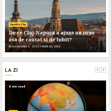
SpotOn Cluj
De ce Cluj-Napoca a ajuns un oras
asa de cautat si de iubit?
ALEXANDRU S.
OCTOBER 25, 2023
LA ZI
4 min read