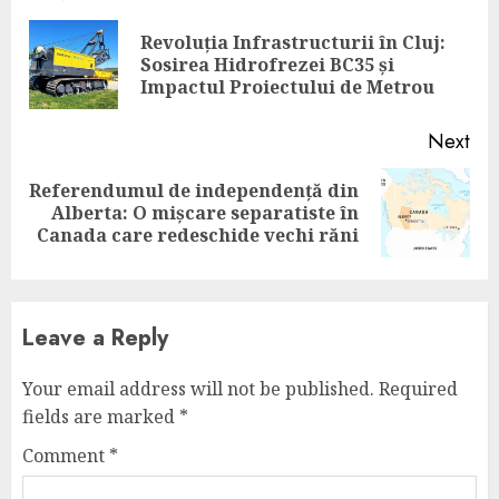
Reading
Revoluția Infrastructurii în Cluj:
Pre
Sosirea Hidrofrezei BC35 și
pos
Impactul Proiectului de Metrou
Next
Referendumul de independență din
Next
Alberta: O mișcare separatiste în
post:
Canada care redeschide vechi răni
Leave a Reply
Your email address will not be published.
Required
fields are marked
*
Comment
*