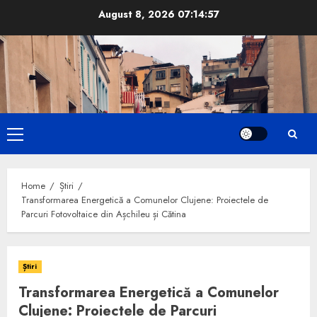
Skip
August 8, 2026
07:14:58
to
content
Primary
Menu
Home
Știri
Transformarea Energetică a Comunelor Clujene: Proiectele de
Parcuri Fotovoltaice din Așchileu și Cătina
Știri
Transformarea Energetică a Comunelor
Clujene: Proiectele de Parcuri