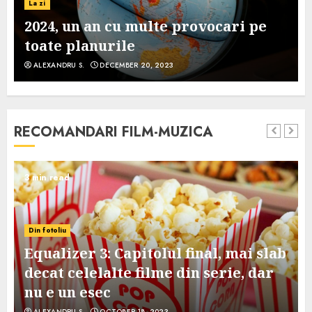
La zi
2024, un an cu multe provocari pe
toate planurile
ALEXANDRU S.
DECEMBER 20, 2023
RECOMANDARI FILM-MUZICA
3 min read
Din fotoliu
Equalizer 3: Capitolul final, mai slab
decat celelalte filme din serie, dar
nu e un esec
ALEXANDRU S.
OCTOBER 18, 2023