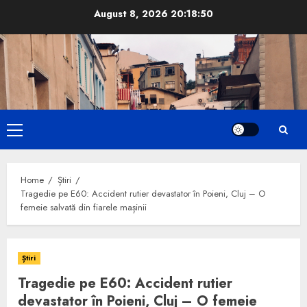
Skip
August 8, 2026
20:18:51
to
content
Primary
Menu
Home
Știri
Tragedie pe E60: Accident rutier devastator în Poieni, Cluj – O
femeie salvată din fiarele mașinii
Știri
Tragedie pe E60: Accident rutier
devastator în Poieni, Cluj – O femeie