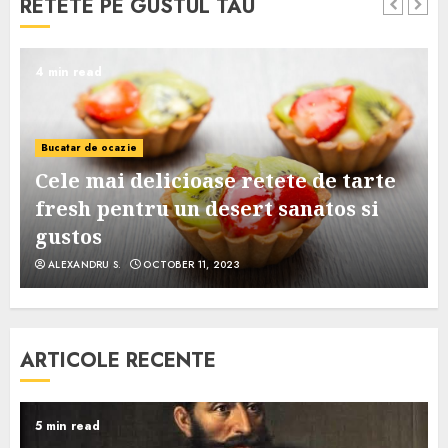
RETETE PE GUSTUL TAU
4 min read
Bucatar de ocazie
Cele mai delicioase retete de tarte
e
fresh pentru un desert sanatos si
gustos
ALEXANDRU S.
OCTOBER 11, 2023
ARTICOLE RECENTE
5 min read