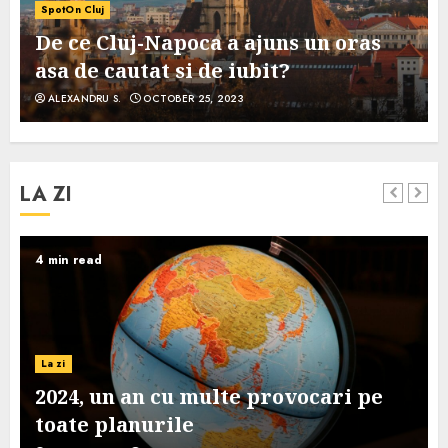
SpotOn Cluj
De ce Cluj-Napoca a ajuns un oras
asa de cautat si de iubit?
ALEXANDRU S.
OCTOBER 25, 2023
LA ZI
4 min read
La zi
2024, un an cu multe provocari pe
toate planurile