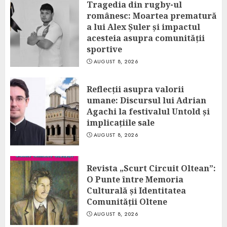
Tragedia din rugby-ul
românesc: Moartea prematură
a lui Alex Șuler și impactul
acesteia asupra comunității
sportive
AUGUST 8, 2026
Reflecții asupra valorii
umane: Discursul lui Adrian
Agachi la festivalul Untold și
implicațiile sale
AUGUST 8, 2026
Revista „Scurt Circuit Oltean”:
O Punte între Memoria
Culturală și Identitatea
Comunității Oltene
AUGUST 8, 2026