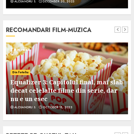
ALEXANDRU S.
DECEMBER 20, 2023
RECOMANDARI FILM-MUZICA
3 min read
Din fotoliu
Equalizer 3: Capitolul final, mai slab
decat celelalte filme din serie, dar
nu e un esec
ALEXANDRU S.
OCTOBER 18, 2023