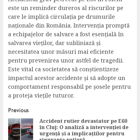
este un reminder dureros al riscurilor pe
care le implică circulația pe drumurile
naționale din România. Intervenția promptă
a echipajelor de salvare a fost esențială în
salvarea vieților, dar subliniază și
necesitatea unor măsuri mai eficiente
pentru prevenirea unor astfel de tragedii.
Este vital ca societatea să conștientizeze
impactul acestor accidente și să adopte un
comportament responsabil pe șosele pentru
a proteja viețile tuturor.
Continue
Previous
Reading
Accident rutier devastator pe E60
în Cluj: O analiză a intervenției de
Pre
urgență și a implicațiilor pentru
pos
siguranța rutieră