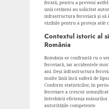
ferată, pentru a preveni astfe
unii cetățeni au solicitat auto
infrastructura feroviară și să
vizibile pentru a proteja atât că
Contextul istoric al s
România
România se confruntă cu o se
feroviară, iar accidentele mort
ani. Deși infrastructura ferov
multe linii încă suferă de lip
Conform statisticilor, în per
feroviare a crescut semnificat
întrebării eficiența măsurilo
autoritățile competente.