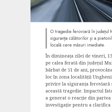
4 min read
La zi
O tragedie feroviară în județul 
Razboiul din Gaza
siguranța călătorilor și a pieton
fatala pentru Ori
locală cere măsuri imediate.
Mijlociu?
ALEXANDRU S.
NOVEMBER 1,
În dimineața zilei de vineri, 
pe calea ferată din județul Mu
bărbat de 51 de ani, provocând
loc în zona localității Unghen
privire la siguranța feroviară 
această tragedie. Impactul fata
a generat o reacție din partea
3 min read
investigație pentru a clarifica 
Din fotoliu