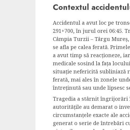
Contextul accidentul
Dungeons & Drag
Onoare printre ho
film ca un joc car
Accidentul a avut loc pe trons
cucereste de la 
291+700, în jurul orei 06:45. T
cadre
Câmpia Turzii – Târgu Mureș, 
se afla pe calea ferată. Prime
ALEXANDRU S.
MAY 17, 2023
a avut timp să reacționeze, iar
medicale sosind la fața loculu
situație nefericită subliniază r
ferată, mai ales în zonele und
întreținută sau unde lipsesc s
4 min read
Tragedia a stârnit îngrijorări 
autoritățile au demarat o inve
circumstanțele exacte ale acc
generat o serie de întrebări cu
Bucatar de ocazie