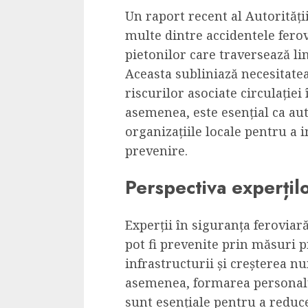
Un raport recent al Autorități
multe dintre accidentele ferov
pietonilor care traversează lin
Aceasta subliniază necesitatea 
riscurilor asociate circulației
asemenea, este esențial ca aut
organizațiile locale pentru a
prevenire.
Perspectiva experțilo
Experții în siguranța feroviară
pot fi prevenite prin măsuri p
infrastructurii și creșterea 
asemenea, formarea personalu
sunt esențiale pentru a reduc