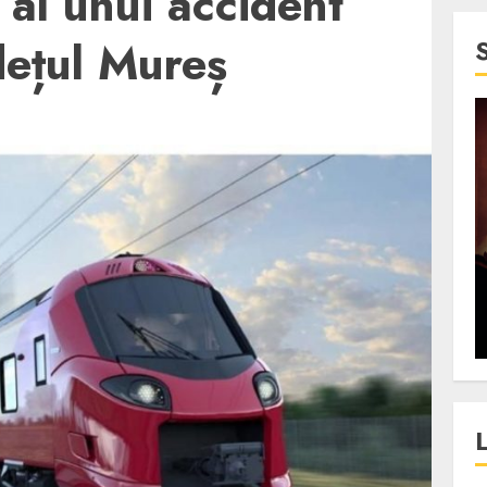
 al unui accident
dețul Mureș
4 min read
SpotOn Cluj
jurul
Festivalurile Clujului. De
fli intr-un
ce atrage Clujul tinerii si
t in
pe cei mai in varsta an de
”?
an?
ALEXANDRU S.
DECEMBER 13, 2023