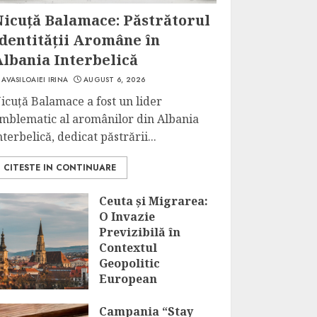
Nicuță Balamace: Păstrătorul
Identității Aromâne în
Albania Interbelică
AVASILOAIEI IRINA
AUGUST 6, 2026
icuță Balamace a fost un lider
mblematic al aromânilor din Albania
nterbelică, dedicat păstrării...
CITESTE IN CONTINUARE
Ceuta și Migrarea:
O Invazie
Previzibilă în
Contextul
Geopolitic
European
AUGUST 6, 2026
Campania “Stay