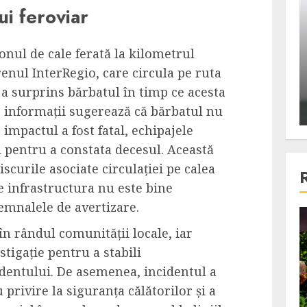
ui feroviar
ons:
Din fotoliu
ti, un
The Killer, un film care nu a
e te
reusit sa se ridice la
onul de cale ferată la kilometrul
primele
nivelul asteptarilor
renul InterRegio, care circula pe ruta
publicului si criticilor
a surprins bărbatul în timp ce acesta
le informații sugerează că bărbatul nu
ALEXANDRU S.
DECEMBER 6, 2023
 impactul a fost fatal, echipajele
i pentru a constata decesul. Această
iscurile asociate circulației pe calea
e infrastructura nu este bine
emnalele de avertizare.
4 min read
în rândul comunității locale, iar
stigație pentru a stabili
identului. De asemenea, incidentul a
Bucatar de ocazie
 privire la siguranța călătorilor și a
3 retete delicioase in care