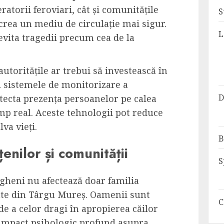
eratorii feroviari, cât și comunitățile
S
crea un mediu de circulație mai sigur.
L
evita tragedii precum cea de la
autoritățile ar trebui să investească în
 sistemele de monitorizare a
D
detecta prezența persoanelor pe calea
imp real. Aceste tehnologii pot reduce
lva vieți.
B
enilor și comunității
S
ngheni nu afectează doar familia
ate din Târgu Mureș. Oamenii sunt
C
 de a celor dragi în apropierea căilor
 impact psihologic profund asupra