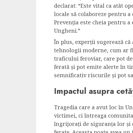
declarat: “Este vital ca atât op
locale să colaboreze pentru a 
Prevenția este cheia pentru a 
Ungheni.”
În plus, experții sugerează că 
tehnologii moderne, cum ar fi
traficului feroviar, care pot 
ferată și pot emite alerte în t
semnificativ riscurile și pot sa
Impactul asupra cetăț
Tragedia care a avut loc în U
victimei, ci întreaga comunit
îngrijorați de siguranța lor și
ferate. Aceasta poate avea un