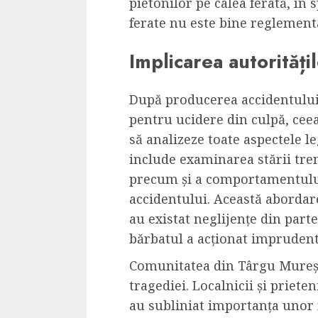
pietonilor pe calea ferată, în 
Cele mai delicioa
ferate nu este bine reglement
cu piept de curc
ALEXANDRU S.
MAY 24, 2023
Implicarea autoritățil
După producerea accidentului,
pentru ucidere din culpă, ceea
să analizeze toate aspectele le
include examinarea stării tren
precum și a comportamentulu
accidentului. Această abordare
au existat neglijențe din part
bărbatul a acționat imprudent
Comunitatea din Târgu Mureș a
tragediei. Localnicii și priete
au subliniat importanța unor 