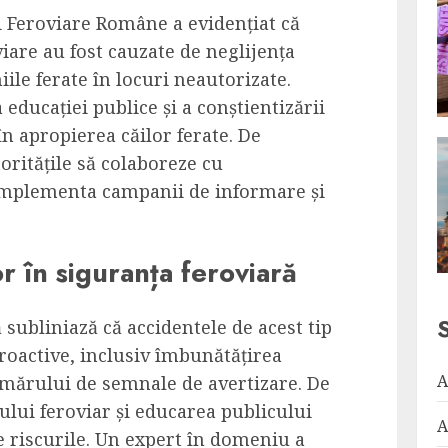
i Feroviare Române a evidențiat că
iare au fost cauzate de neglijența
iile ferate în locuri neautorizate.
educației publice și a conștientizării
 în apropierea căilor ferate. De
oritățile să colaboreze cu
 implementa campanii de informare și
r în siguranța feroviară
 subliniază că accidentele de acest tip
roactive, inclusiv îmbunătățirea
A
numărului de semnale de avertizare. De
lui feroviar și educarea publicului
A
e riscurile. Un expert în domeniu a