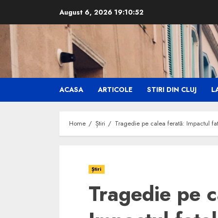
Skip
August 6, 2026
19:10:53
to
content
ACASA
ARTICOLE
STIRI DIN CLUJ
LA
Home
Știri
Tragedie pe calea ferată: Impactul fat
Știri
Tragedie pe c