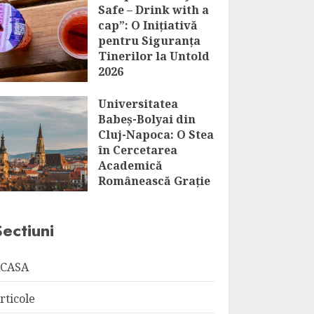
Safe – Drink with a
cap”: O Inițiativă
pentru Siguranța
Tinerilor la Untold
2026
AUGUST 6, 2026
Universitatea
Babeș-Bolyai din
Cluj-Napoca: O Stea
în Cercetarea
Academică
Românească Grație
Distincției HR
Excellence in
Sectiuni
Research
AUGUST 6, 2026
CASA
rticole