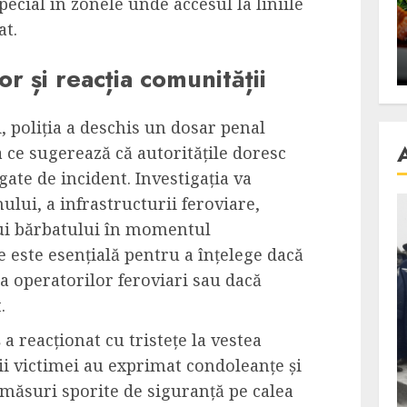
special în zonele unde accesul la liniile
se retete
carnea de rata e vedeta
at.
an
incontestabila
ALEXANDRU S.
NOVEMBER 29, 2023
or și reacția comunității
 poliția a deschis un dosar penal
 ce sugerează că autoritățile doresc
gate de incident. Investigația va
ului, a infrastructurii feroviare,
i bărbatului în momentul
 este esențială pentru a înțelege dacă
ea operatorilor feroviari sau dacă
.
 reacționat cu tristețe la vestea
nii victimei au exprimat condoleanțe și
măsuri sporite de siguranță pe calea