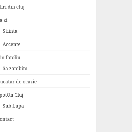
tiri din cluj
a zi
Stiinta
Accente
in fotoliu
Sa zambim
ucatar de ocazie
potOn Cluj
Sub Lupa
ontact