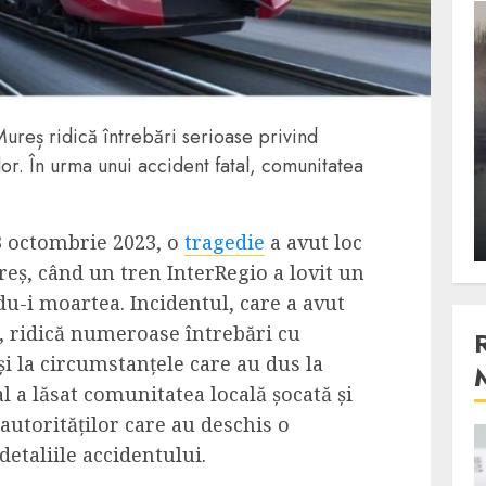
3 min read
Stiinta
Mureș ridică întrebări serioase privind
, scanteia
Lumina ar putea contribui
ilor. În urma unui accident fatal, comunitatea
entul
si ea la evaporarea apei in
natura
 2023
ALEXANDRU S.
DECEMBER 27, 2023
13 octombrie 2023, o
tragedie
a avut loc
reș, când un tren InterRegio a lovit un
u-i moartea. Incidentul, care a avut
i, ridică numeroase întrebări cu
și la circumstanțele care au dus la
l a lăsat comunitatea locală șocată și
 autorităților care au deschis o
4 min read
detaliile accidentului.