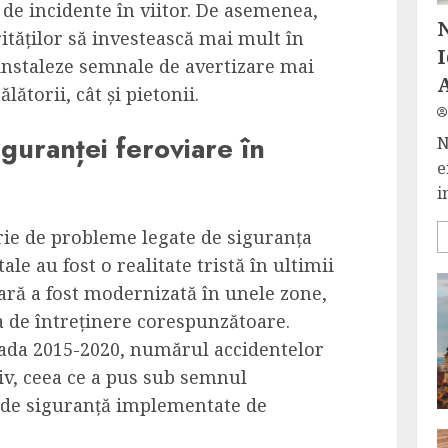
l de incidente în viitor. De asemenea,
rităților să investească mai mult în
 instaleze semnale de avertizare mai
lătorii, cât și pietonii.
iguranței feroviare în
N
e
i
rie de probleme legate de siguranța
ale au fost o realitate tristă în ultimii
iară a fost modernizată în unele zone,
sa de întreținere corespunzătoare.
ioada 2015-2020, numărul accidentelor
iv, ceea ce a pus sub semnul
r de siguranță implementate de