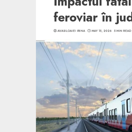
Impactul fatal
feroviar în ju
AVASILOAIEI IRINA
MAY 15, 2026
5 MIN READ
5 min read
SpotOn Cluj
Ce poti vizita in 
Clujului cand te a
weekend prelungi
“Orasul Comoara
ALEXANDRU S.
MAY 31, 2023