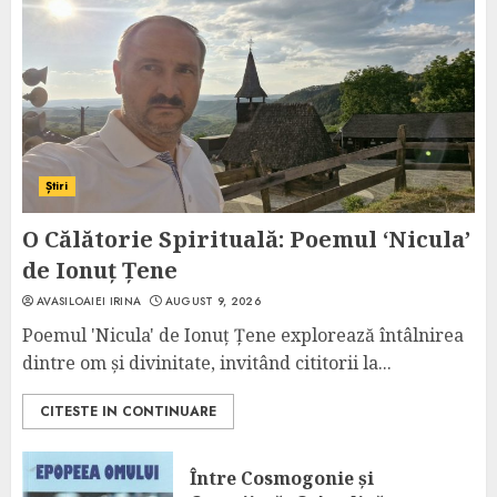
Știri
O Călătorie Spirituală: Poemul ‘Nicula’
de Ionuț Țene
AVASILOAIEI IRINA
AUGUST 9, 2026
Poemul 'Nicula' de Ionuț Țene explorează întâlnirea
dintre om și divinitate, invitând cititorii la...
CITESTE IN CONTINUARE
Între Cosmogonie și