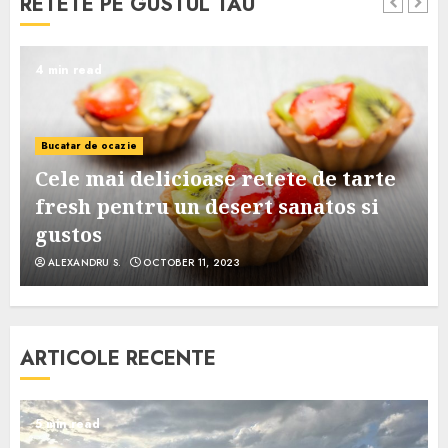
RETETE PE GUSTUL TAU
4 min read
Bucatar de ocazie
Cele mai delicioase retete de tarte
e
fresh pentru un desert sanatos si
gustos
ALEXANDRU S.
OCTOBER 11, 2023
ARTICOLE RECENTE
5 min read