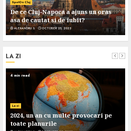
SpotOn Cluj
De ce Cluj-Napoca a ajuns un oras
asa de cautat si de iubit?
ALEXANDRU S.
OCTOBER 25, 2023
LA ZI
4 min read
La zi
2024, un an cu multe provocari pe
toate planurile