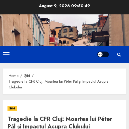
Skip
August 9, 2026
09:50:51
to
content
Primary
Menu
Home
Știri
Tragedie la CFR Cluj: Moartea lui Péter Pál și Impactul Asupra
Clubului
Știri
Tragedie la CFR Cluj: Moartea lui Péter
Pál și Impactul Asupra Clubului