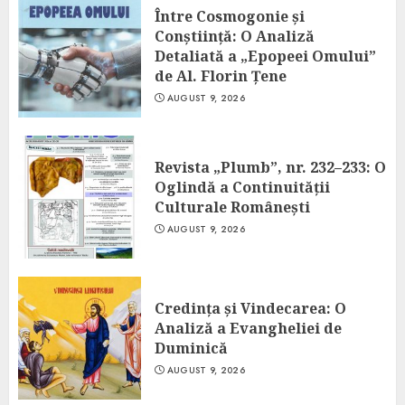
Între Cosmogonie și
Conștiință: O Analiză
Detaliată a „Epopeei Omului”
de Al. Florin Țene
AUGUST 9, 2026
Revista „Plumb”, nr. 232–233: O
Oglindă a Continuității
Culturale Românești
AUGUST 9, 2026
Credința și Vindecarea: O
Analiză a Evangheliei de
Duminică
AUGUST 9, 2026