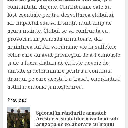
comunității clujene. Contribuțiile sale au
fost esențiale pentru dezvoltarea clubului,
iar impactul său va fi simțit mult timp de
acum înainte. Clubul se va confrunta cu
provocări în perioada următoare, dar
amintirea lui Pál va rămâne vie în sufletele
celor care au avut privilegiul de a-l cunoaște
și de a lucra alături de el. Este nevoie de
unitate și determinare pentru a continua
drumul pe care acesta l-a trasat, onorându-i
astfel memoria și moștenirea.
Continue
Previous
Reading
Spionaj în rândurile armatei:
Pre
Arestarea soldaților israelieni sub
pos
acuzația de colaborare cu Iranul