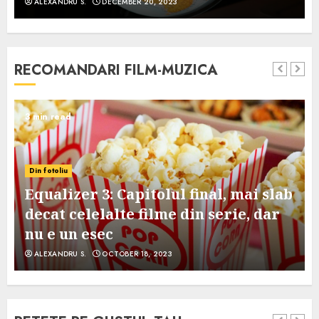
ALEXANDRU S.
DECEMBER 20, 2023
RECOMANDARI FILM-MUZICA
3 min read
Din fotoliu
Equalizer 3: Capitolul final, mai slab
decat celelalte filme din serie, dar
nu e un esec
ALEXANDRU S.
OCTOBER 18, 2023