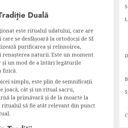
S
Tradiție Duală
L
ionat este ritualul udatului, care are
și care se desfășoară la ortodocși de Sf.
izează purificarea și reînnoirea,
i renașterea naturii. Este un moment
D
r și un mod de a întări legăturile
fizică.
B
cei simplu, este plin de semnificații.
 joacă, cât și un ritual sacru,
S
arnă la primăvară și de la moarte la
a ritualul să fie atât relevant din punct
tual.
C