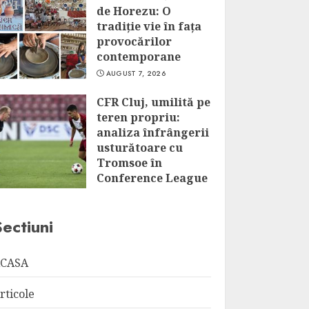
de Horezu: O
tradiție vie în fața
provocărilor
contemporane
AUGUST 7, 2026
CFR Cluj, umilită pe
teren propriu:
analiza înfrângerii
usturătoare cu
Tromsoe în
Conference League
AUGUST 7, 2026
Sectiuni
CASA
rticole