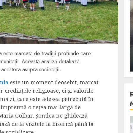
3 min read
Stiinta
, scanteia
Lumina ar putea contribui
entul
si ea la evaporarea apei in
ia este marcată de tradiții profunde care
natura
omunității. Această analiză detaliază
 2023
ALEXANDRU S.
DECEMBER 27, 2023
l acestora asupra societății.
ania
este un moment deosebit, marcat
r credințele religioase, ci și valorile
ma zi, care este adesea petrecută în
e împreună o rețea mai largă de
l Maria Golban Șomlea ne ghidează
ază de la vizitele la biserică până la
4 min read
de socializare.