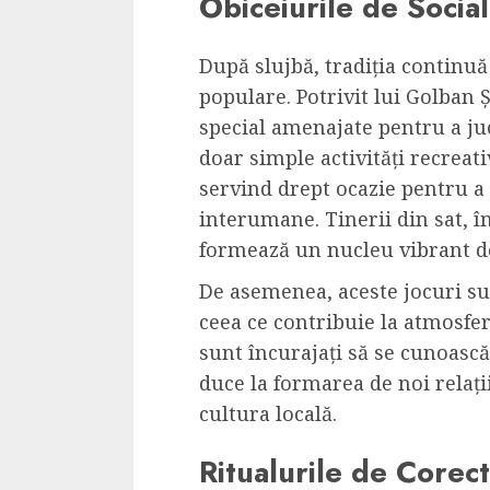
Obiceiurile de Social
După slujbă, tradiția continuă 
populare. Potrivit lui Golban
special amenajate pentru a juc
doar simple activități recreat
servind drept ocazie pentru a 
interumane. Tinerii din sat, î
formează un nucleu vibrant de
De asemenea, aceste jocuri su
ceea ce contribuie la atmosfer
sunt încurajați să se cunoască 
duce la formarea de noi relați
cultura locală.
Ritualurile de Corec