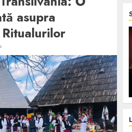
 Transilvania: O
ată asupra
 Ritualurilor
4 min read
D
SpotOn Cluj
jurul
Festivalurile Clujului. De
fli intr-un
ce atrage Clujul tinerii si
t in
pe cei mai in varsta an de
”?
an?
ALEXANDRU S.
DECEMBER 13, 2023