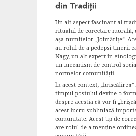
din Tradiții
Un alt aspect fascinant al trad
ritualul de corectare morală,
așa-numitelor „Joimărițe”. Ac
au rolul de a pedepsi tinerii
Nagy, un alt expert în etnologi
un mecanism de control social
normelor comunității.
În acest context, „brișcălirea” 
timpul postului devine o formă
despre aceștia că vor fi „brișc
acest lucru subliniază importan
comunitate. Acest tip de core
are rolul de a menține ordinea 
comunității.