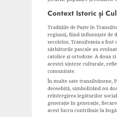
Dungeons & Drag
Context Istoric și Cul
Onoare printre ho
film ca un joc car
cucereste de la 
Tradițiile de Paște în Transilv
cadre
regiunii, fiind influențate de d
secolelor, Transilvania a fost 
ALEXANDRU S.
MAY 17, 2023
sărbătorile pascale au evolua
catolice și ortodoxe. A doua zi
acestei sinteze culturale, refl
comunitate.
În multe sate transilvănene, P
4 min read
deosebită, simbolizând nu doar
reîntregirea legăturilor socia
generație în generație, fieca
acest lucru contribuie la bogăț
Bucatar de ocazie