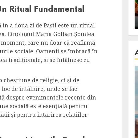
se retete
carnea de rata e vedeta
 Un Ritual Fundamental
an
incontestabila
ALEXANDRU S.
NOVEMBER 29, 2023
 în a doua zi de Paști este un ritual
tea. Etnologul Maria Golban Șomlea
i moment, care nu doar că reafirmă
turile sociale. Oamenii se îmbracă în
a tradiționale, și se întâlnesc cu
 chestiune de religie, ci și de
 loc de întâlnire, unde se fac
ută despre evenimentele recente din
une socială este esențială pentru
ii și pentru întărirea relațiilor