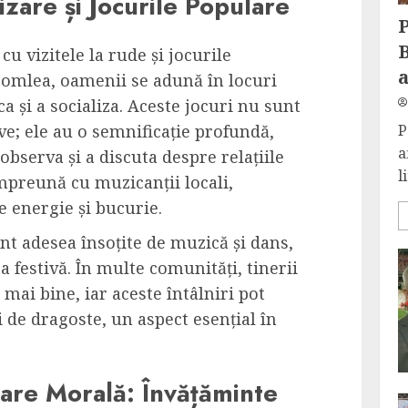
izare și Jocurile Populare
cu vizitele la rude și jocurile
 Șomlea, oamenii se adună în locuri
a și a socializa. Aceste jocuri nu sunt
ive; ele au o semnificație profundă,
P
a
observa și a discuta despre relațiile
l
mpreună cu muzicanții locali,
 energie și bucurie.
nt adesea însoțite de muzică și dans,
a festivă. În multe comunități, tinerii
mai bine, iar aceste întâlniri pot
i de dragoste, un aspect esențial în
tare Morală: Învățăminte