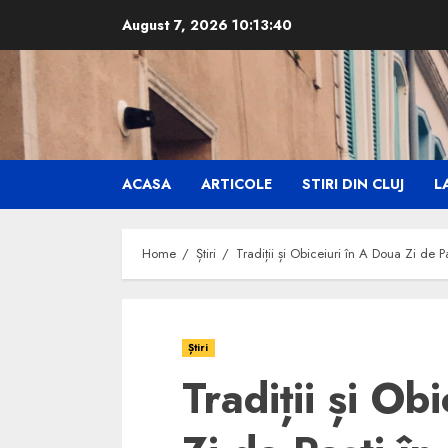
Skip
August 7, 2026
10:13:41
to
content
ACASA
ARTICOLE
STIRI DIN CLUJ
LA
Home
Știri
Tradiții și Obiceiuri în A Doua Zi de Pa
Știri
Tradiții și Ob