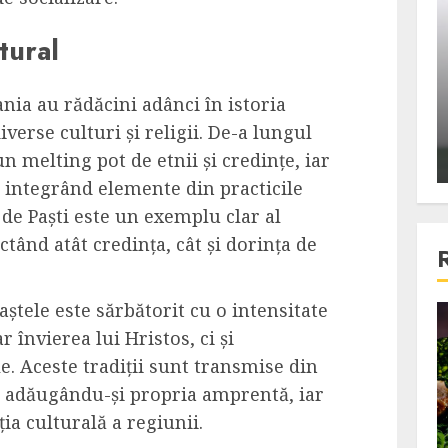
ons:
Din fotoliu
tural
ti, un
The Killer, un film care nu a
e te
reusit sa se ridice la
primele
nivelul asteptarilor
ania au rădăcini adânci în istoria
publicului si criticilor
iverse culturi și religii. De-a lungul
un melting pot de etnii și credințe, iar
ALEXANDRU S.
DECEMBER 6, 2023
t integrând elemente din practicile
 de Paști este un exemplu clar al
ectând atât credința, cât și dorința de
aștele este sărbătorit cu o intensitate
4 min read
 învierea lui Hristos, ci și
le. Aceste tradiții sunt transmise din
re adăugându-și propria amprentă, iar
Bucatar de ocazie
ia culturală a regiunii.
3 retete delicioase in care