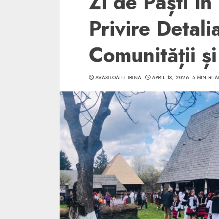
Zi de Paști în
Privire Detali
Comunității și
5 min read
AVASILOAIEI IRINA
APRIL 13, 2026
5 MIN REA
SpotOn Cluj
Ce poti vizita in 
Clujului cand te a
weekend prelungi
“Orasul Comoara
ALEXANDRU S.
MAY 31, 2023