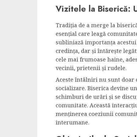
Cele mai delicioa
Vizitele la Biserică:
cu piept de curc
ALEXANDRU S.
MAY 24, 2023
Tradiția de a merge la biserică
esențial care leagă comunita
subliniază importanța acestu
credința, dar și întărește legă
cele mai frumoase haine, adese
vecinii, prietenii și rudele.
Aceste întâlniri nu sunt doar o
socializare. Biserica devine un
schimburi de urări și se disc
comunitate. Această interacți
menținerea coeziunii comunităț
interumane.