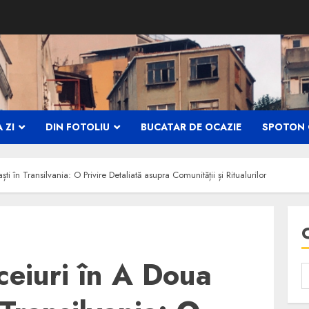
 ZI
DIN FOTOLIU
BUCATAR DE OCAZIE
SPOTON 
ști în Transilvania: O Privire Detaliată asupra Comunității și Ritualurilor
iceiuri în A Doua