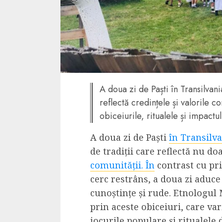
4 min read
La zi
Razboiul din Gaza
fatala pentru Ori
A doua zi de Paști în Transilvan
Mijlociu?
reflectă credințele și valorile c
ALEXANDRU S.
NOVEMBER 1,
obiceiurile, ritualele și impactu
A doua zi de Paști
în Transilv
de tradiții care reflectă nu doa
comunității. În
contrast cu pri
cerc restrâns, a doua zi aduc
cunoștințe și rude. Etnologu
prin aceste obiceiuri, care vari
3 min read
Din fotoliu
jocurile populare și ritualele 