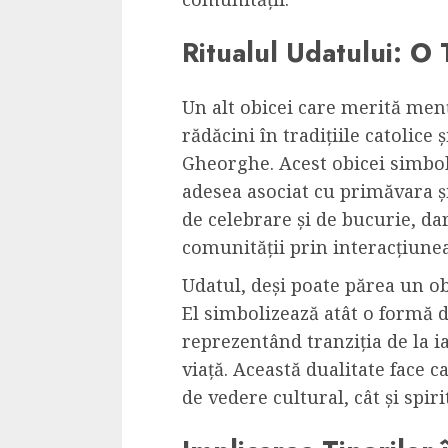
Ritualul Udatului: O 
Un alt obicei care merită menț
rădăcini în tradițiile catolice 
Gheorghe. Acest obicei simbol
adesea asociat cu primăvara ș
de celebrare și de bucurie, da
comunității prin interacțiunea 
Udatul, deși poate părea un obi
El simbolizează atât o formă de
reprezentând tranziția de la i
viață. Această dualitate face c
de vedere cultural, cât și spiri