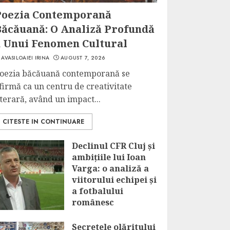
Poezia Contemporană
Băcăuană: O Analiză Profundă
a Unui Fenomen Cultural
AVASILOAIEI IRINA
AUGUST 7, 2026
oezia băcăuană contemporană se
firmă ca un centru de creativitate
iterară, având un impact...
CITESTE IN CONTINUARE
Declinul CFR Cluj și
ambițiile lui Ioan
Varga: o analiză a
viitorului echipei și
a fotbalului
românesc
AUGUST 7, 2026
Secretele olăritului