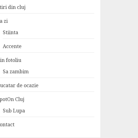
tiri din cluj
a zi
Stiinta
Accente
in fotoliu
Sa zambim
ucatar de ocazie
potOn Cluj
Sub Lupa
ontact