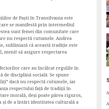
ițiilor de Paști în Transilvania este
 care se manifestă prin intermediul
estea sunt femei din comunitate care
 care nu respectă cutumele. Andrea
e, subliniază că această tradiție este
, menit să asigure respectarea
feciorilor care au încălcat regulile în
 de disciplină socială. Se spune
ăliți” dacă nu respectă cutumele, iar
ța respectului față de tradiții în
A
ctare morală, deși poate părea riguros,
și de a întări identitatea culturală a
A