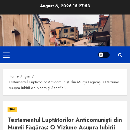
Skip
August 6, 2026
15:27:55
to
content
Primary
Menu
Home
Știri
Testamentul Luptătorilor Anticomuniști din Munții Făgăraș: O Viziune
Asupra Iubirii de Neam și Sacrificiu
Știri
Testamentul Luptătorilor Anticomuniști din
Munții Făgăraș: O Viziune Asupra Iubirii