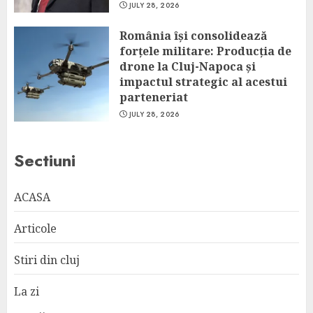
JULY 28, 2026
România își consolidează
forțele militare: Producția de
drone la Cluj-Napoca și
impactul strategic al acestui
parteneriat
JULY 28, 2026
Sectiuni
ACASA
Articole
Stiri din cluj
La zi