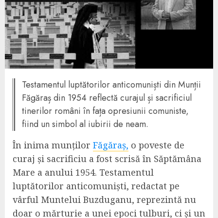
Testamentul luptătorilor anticomuniști din Munții
Făgăraș din 1954 reflectă curajul și sacrificiul
tinerilor români în fața opresiunii comuniste,
fiind un simbol al iubirii de neam.
În inima munților
Făgăraș,
o poveste de
curaj și sacrificiu a fost scrisă în Săptămâna
Mare a anului 1954. Testamentul
luptătorilor anticomuniști, redactat pe
vârful Muntelui Buzduganu, reprezintă nu
doar o mărturie a unei epoci tulburi, ci și un