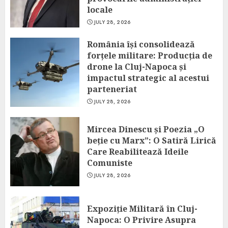
locale
JULY 28, 2026
România își consolidează
forțele militare: Producția de
drone la Cluj-Napoca și
impactul strategic al acestui
parteneriat
JULY 28, 2026
Mircea Dinescu și Poezia „O
beție cu Marx”: O Satiră Lirică
Care Reabilitează Ideile
Comuniste
JULY 28, 2026
Expoziție Militară în Cluj-
Napoca: O Privire Asupra