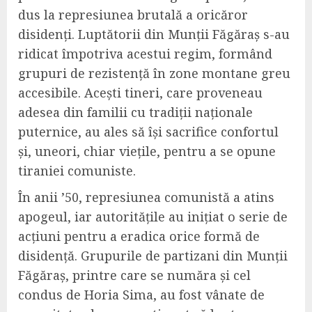
dus la represiunea brutală a oricăror
disidenți. Luptătorii din Munții Făgăraș s-au
ridicat împotriva acestui regim, formând
grupuri de rezistență în zone montane greu
accesibile. Acești tineri, care proveneau
adesea din familii cu tradiții naționale
puternice, au ales să își sacrifice confortul
și, uneori, chiar viețile, pentru a se opune
tiraniei comuniste.
În anii ’50, represiunea comunistă a atins
apogeul, iar autoritățile au inițiat o serie de
acțiuni pentru a eradica orice formă de
disidență. Grupurile de partizani din Munții
Făgăraș, printre care se număra și cel
condus de Horia Sima, au fost vânate de