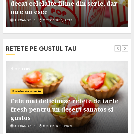
decat celelalte filme din serie, dar
nu e un esec
ALEXANDRU S.
OCTOBER 18, 2023
RETETE PE GUSTUL TAU
4 min read
Bucatar de ocazie
Cele mai delicioase retete de tarte
e
fresh pentru un desert sanatos si
gustos
ALEXANDRU S.
OCTOBER 11, 2023