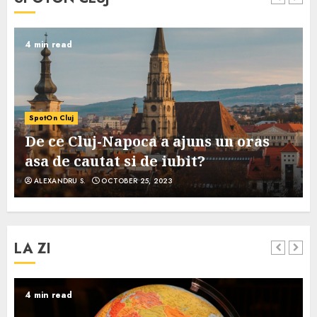
4 min read
SpotOn Cluj
De ce Cluj-Napoca a ajuns un oras
asa de cautat si de iubit?
ALEXANDRU S.
OCTOBER 25, 2023
LA ZI
4 min read