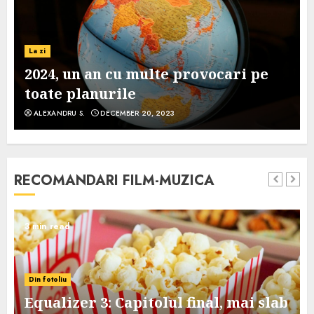
La zi
2024, un an cu multe provocari pe
toate planurile
ALEXANDRU S.
DECEMBER 20, 2023
RECOMANDARI FILM-MUZICA
3 min read
Din fotoliu
Equalizer 3: Capitolul final, mai slab