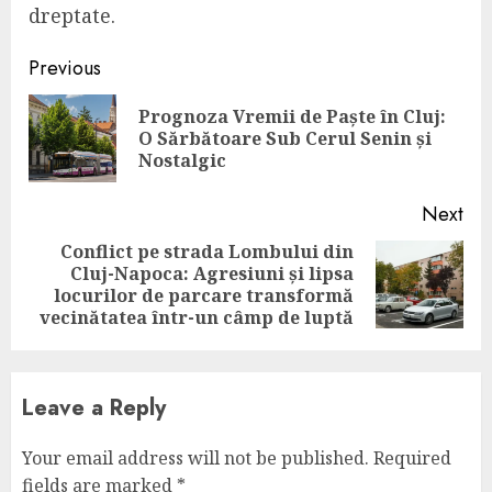
dreptate.
Continue
Previous
Reading
Prognoza Vremii de Paște în Cluj:
Pre
O Sărbătoare Sub Cerul Senin și
pos
Nostalgic
Next
Conflict pe strada Lombului din
Cluj-Napoca: Agresiuni și lipsa
Next
locurilor de parcare transformă
post:
vecinătatea într-un câmp de luptă
Leave a Reply
Your email address will not be published.
Required
fields are marked
*