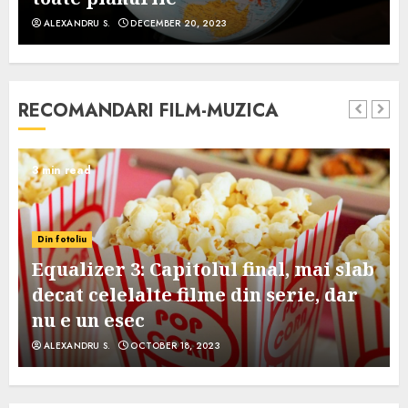
ALEXANDRU S.
DECEMBER 20, 2023
RECOMANDARI FILM-MUZICA
3 min read
Din fotoliu
Equalizer 3: Capitolul final, mai slab
decat celelalte filme din serie, dar
nu e un esec
ALEXANDRU S.
OCTOBER 18, 2023