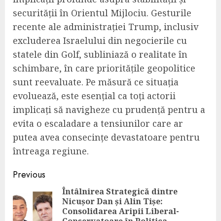
securității în Orientul Mijlociu. Gesturile
recente ale administrației Trump, inclusiv
excluderea Israelului din negocierile cu
statele din Golf, subliniază o realitate în
schimbare, în care prioritățile geopolitice
sunt reevaluate. Pe măsură ce situația
evoluează, este esențial ca toți actorii
implicați să navigheze cu prudență pentru a
evita o escaladare a tensiunilor care ar
putea avea consecințe devastatoare pentru
întreaga regiune.
Continue
Previous
Reading
Întâlnirea Strategică dintre
Nicușor Dan și Alin Tișe:
Pre
Consolidarea Aripii Liberal-