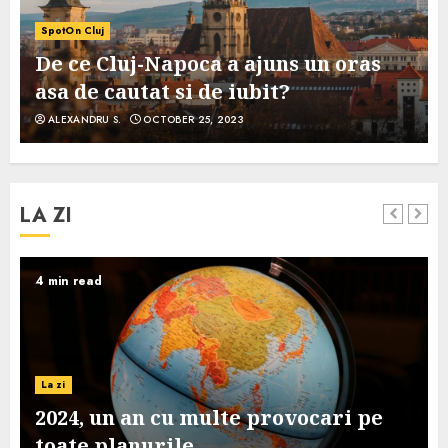
SpotOn Cluj
De ce Cluj-Napoca a ajuns un oras
asa de cautat si de iubit?
ALEXANDRU S.
OCTOBER 25, 2023
LA ZI
4 min read
La zi
2024, un an cu multe provocari pe
toate planurile