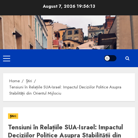
Skip
August 7, 2026
19:56:14
to
content
Primary
Menu
Home
Știri
Tensiuni în Relațiile SUA-Israel: Impactul Deciziilor Politice Asupra
Stabilității din Orientul Mijlociu
Știri
Tensiuni în Relațiile SUA-Israel: Impactul
Deciziilor Politice Asupra Stabilității din