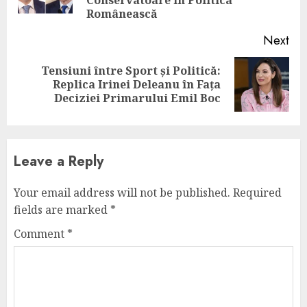
pos
Conservatoare în Politica
Românească
Next
Tensiuni între Sport și Politică:
Next
Replica Irinei Deleanu în Fața
post:
Deciziei Primarului Emil Boc
Leave a Reply
Your email address will not be published.
Required
fields are marked
*
Comment
*