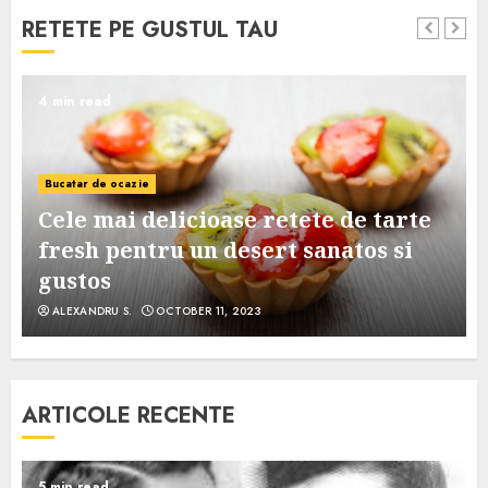
RETETE PE GUSTUL TAU
4 min read
Bucatar de ocazie
Cele mai delicioase retete de tarte
e
fresh pentru un desert sanatos si
gustos
ALEXANDRU S.
OCTOBER 11, 2023
ARTICOLE RECENTE
5 min read