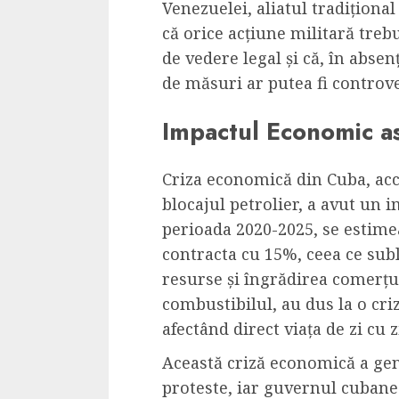
Venezuelei, aliatul tradiționa
că orice acțiune militară treb
de vedere legal și că, în absen
de măsuri ar putea fi controve
Impactul Economic a
Criza economică din Cuba, ac
blocajul petrolier, a avut un 
perioada 2020-2025, se estim
contracta cu 15%, ceea ce subli
resurse și îngrădirea comerțu
combustibilul, au dus la o cri
afectând direct viața de zi cu z
Această criză economică a gen
proteste, iar guvernul cubanez