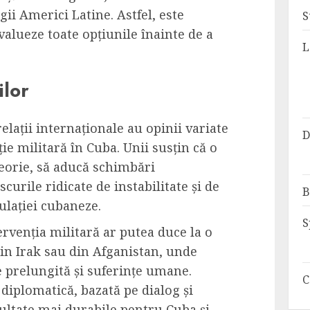
gii Americi Latine. Astfel, este
S
alueze toate opțiunile înainte de a
L
ilor
relații internaționale au opinii variate
D
ție militară în Cuba. Unii susțin că o
 teorie, să aducă schimbări
curile ridicate de instabilitate și de
B
ulației cubaneze.
S
tervenția militară ar putea duce la o
din Irak sau din Afganistan, unde
te prelungită și suferințe umane.
C
 diplomatică, bazată pe dialog și
ultate mai durabile pentru Cuba și