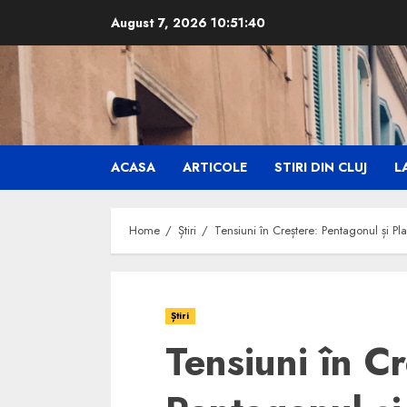
Skip
August 7, 2026
10:51:41
to
content
ACASA
ARTICOLE
STIRI DIN CLUJ
LA
Home
Știri
Tensiuni în Creștere: Pentagonul și Pla
Știri
Tensiuni în Cr