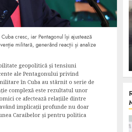
3 min read
Stiinta
i Cuba cresc, iar Pentagonul își ajustează
, scanteia
Lumina ar putea contribui
venție militară, generând reacții și analize
entul
si ea la evaporarea apei in
natura
ilitate geopolitică și tensiuni
 2023
ALEXANDRU S.
DECEMBER 27, 2023
ecente ale Pentagonului privind
militare în Cuba au stârnit o serie de
uație complexă este rezultatul unor
onomici ce afectează relațiile dintre
, având implicații profunde nu doar
unea Caraibelor și pentru politica
4 min read