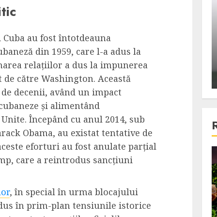
tic
ons:
Din fotoliu
ti, un
The Killer, un film care nu a
e te
reusit sa se ridice la
și Cuba au fost întotdeauna
primele
nivelul asteptarilor
baneză din 1959, care l-a adus la
publicului si criticilor
narea relațiilor a dus la impunerea
 de către Washington. Această
ALEXANDRU S.
DECEMBER 6, 2023
p de decenii, având un impact
cubaneze și alimentând
 Unite. Începând cu anul 2014, sub
arack Obama, au existat tentative de
aceste eforturi au fost anulate parțial
4 min read
mp, care a reintrodus sancțiuni
lor
, în special în urma blocajului
Bucatar de ocazie
dus în prim-plan tensiunile istorice
3 retete delicioase in care