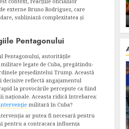
st context, reacțiile oficialilor
se retete
carnea de rata e vedeta
 de externe Bruno Rodriguez, care
an
incontestabila
are, subliniază complexitatea și
ALEXANDRU S.
NOVEMBER 29, 2023
egiile Pentagonului
 Pentagonului, autoritățile
 militare legate de Cuba, pregătindu-
ordinele președintelui Trump. Această
i decisive reflectă angajamentul
apid la provocările percepute ca fiind
ii naționale. Aceasta ridică întrebarea:
intervenție
militară în Cuba?
intervenția ar putea fi necesară pentru
și pentru a contracara influența