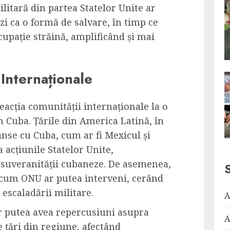
ilitară din partea Statelor Unite ar
zi ca o formă de salvare, în timp ce
ocupație străină, amplificând și mai
 Internaționale
eacția comunității internaționale la o
în Cuba. Țările din America Latină, în
rânse cu Cuba, cum ar fi Mexicul și
acțiunile Statelor Unite,
 suveranității cubaneze. De asemenea,
ecum ONU ar putea interveni, cerând
 escaladării militare.
A
ar putea avea repercusiuni asupra
A
te țări din regiune, afectând