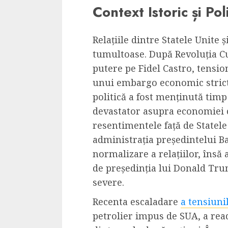
Context Istoric și Poli
Dungeons & Drag
Onoare printre ho
film ca un joc car
Relațiile dintre Statele Unite 
cucereste de la 
tumultoase. După Revoluția Cu
cadre
putere pe Fidel Castro, tensio
unui embargo economic strict
ALEXANDRU S.
MAY 17, 2023
politică a fost menținută tim
devastator asupra economiei 
resentimentele față de Statele
administrația președintelui B
normalizare a relațiilor, însă 
4 min read
de președinția lui Donald Tru
severe.
Recenta escaladare
a tensiuni
petrolier impus de SUA, a rea
Bucatar de ocazie