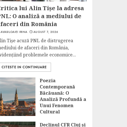
ritica lui Alin Tișe la adresa
NL: O analiză a mediului de
afaceri din România
AVASILOAIEI IRINA
AUGUST 7, 2026
lin Tișe acuză PNL de distrugerea
ediului de afaceri din România,
vidențiind problemele economice...
CITESTE IN CONTINUARE
Poezia
Contemporană
Băcăuană: O
Analiză Profundă a
Unui Fenomen
Cultural
AUGUST 7, 2026
Declinul CFR Cluj și