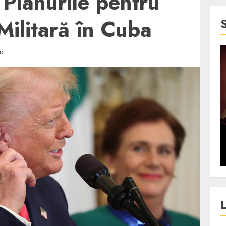
 Planurile pentru
Militară în Cuba
AD
4 min read
SpotOn Cluj
jurul
Festivalurile Clujului. De
fli intr-un
ce atrage Clujul tinerii si
t in
pe cei mai in varsta an de
”?
an?
ALEXANDRU S.
DECEMBER 13, 2023