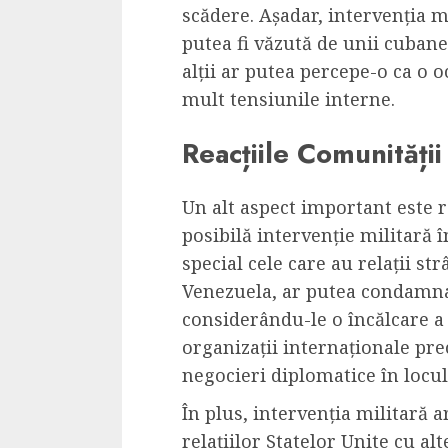
scădere. Așadar, intervenția m
putea fi văzută de unii cubane
alții ar putea percepe-o ca o 
mult tensiunile interne.
Reacțiile Comunității
Un alt aspect important este r
posibilă intervenție militară 
special cele care au relații st
Venezuela, ar putea condamna 
considerându-le o încălcare a
organizații internaționale pr
negocieri diplomatice în locul
În plus, intervenția militară 
relațiilor Statelor Unite cu al