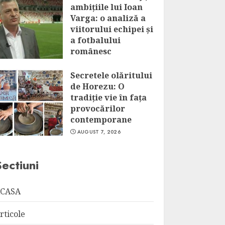
ambițiile lui Ioan
Varga: o analiză a
viitorului echipei și
a fotbalului
românesc
AUGUST 7, 2026
Secretele olăritului
de Horezu: O
tradiție vie în fața
provocărilor
contemporane
AUGUST 7, 2026
Sectiuni
CASA
rticole