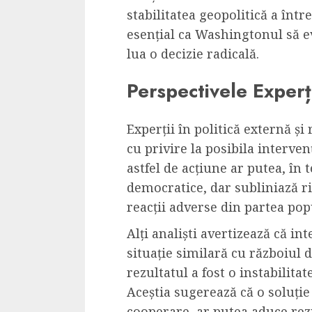
stabilitatea geopolitică a între
esențial ca Washingtonul să ev
lua o decizie radicală.
Perspectivele Experț
Experții în politică externă și 
cu privire la posibila interven
astfel de acțiune ar putea, în
democratice, dar subliniază ris
reacții adverse din partea pop
Alți analiști avertizează că in
situație similară cu războiul 
rezultatul a fost o instabilita
Aceștia sugerează că o soluție
cooperare, ar putea aduce rez