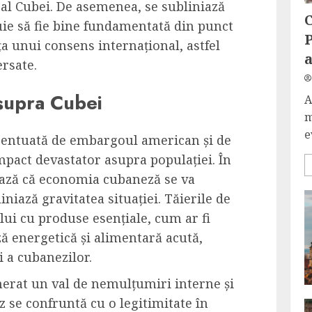
l al Cubei. De asemenea, se subliniază
C
uie să fie bine fundamentată din punct
P
ța unui consens internațional, astfel
rsate.
supra Cubei
A
m
e
centuată de embargoul american și de
impact devastator asupra populației. În
ează că economia cubaneză se va
niază gravitatea situației. Tăierile de
lui cu produse esențiale, cum ar fi
ză energetică și alimentară acută,
i a cubanezilor.
erat un val de nemulțumiri interne și
 se confruntă cu o legitimitate în