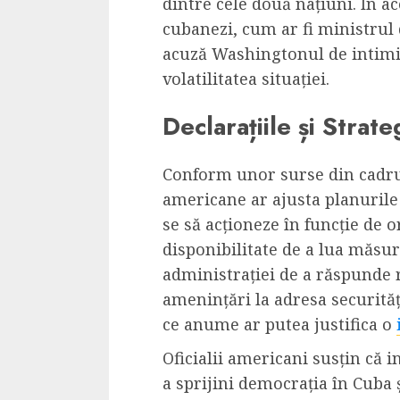
dintre cele două națiuni. În ace
Cele mai delicioa
cubanezi, cum ar fi ministrul
cu piept de curc
acuză Washingtonul de intimid
ALEXANDRU S.
MAY 24, 2023
volatilitatea situației.
Declarațiile și Strat
Conform unor surse din cadrul
americane ar ajusta planurile
se să acționeze în funcție de 
disponibilitate de a lua măsur
administrației de a răspunde r
amenințări la adresa securităț
ce anume ar putea justifica o
Oficialii americani susțin că 
a sprijini democrația în Cuba 