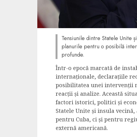
4 min read
La zi
Tensiunile dintre Statele Unite ș
Razboiul din Gaza
planurile pentru o posibilă inter
fatala pentru Ori
profunde.
Mijlociu?
Într-o epocă marcată de instab
ALEXANDRU S.
NOVEMBER 1,
internaționale, declarațiile r
posibilitatea unei intervenții 
reacții și analize. Această sit
factori istorici, politici și ec
Statele Unite și insula vecină
pentru Cuba, ci și pentru regi
externă americană.
3 min read
Din fotoliu