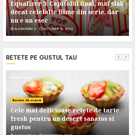
Equalizer 3: Capitolul final, mai slab
decat celelalte filme din serie, dar
nu e un esec
ALEXANDRU S.
OCTOBER 18, 2023
RETETE PE GUSTUL TAU
4 min read
Bucatar de ocazie
Cele mai delicioase retete de tarte
e
fresh pentru un desert sanatos si
gustos