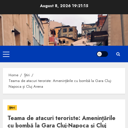
Skip
August 8, 2026
19:21:16
to
content
Primary
Menu
Home
Știri
Teama de atacuri teroriste: Amenințările cu bombă la Gara Cluj-
Napoca și Cluj Arena
Știri
Teama de atacuri teroriste: Amenințările
cu bombă la Gara Cluj-Napoca și Cluj