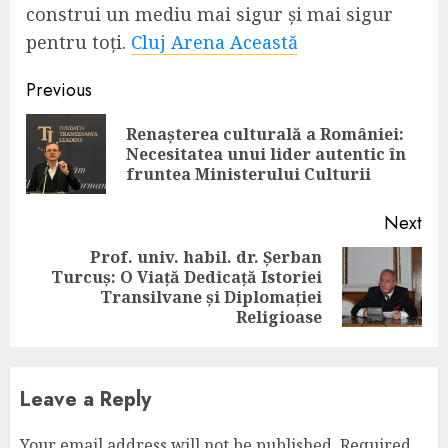
construi un mediu mai sigur și mai sigur
pentru toți.
Cluj Arena Această
Continue
Previous
Reading
Renașterea culturală a României:
Pre
Necesitatea unui lider autentic în
pos
fruntea Ministerului Culturii
Next
Prof. univ. habil. dr. Șerban
Turcuș: O Viață Dedicață Istoriei
Next
Transilvane și Diplomației
post:
Religioase
Leave a Reply
Your email address will not be published.
Required