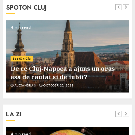
SPOTON CLUJ
4 min read
SpotOn Cluj
De ce Cluj-Napoca a ajuns un oras
asa de cautat si de iubit?
ALEXANDRU S.
OCTOBER 25, 2023
LA ZI
4 min read