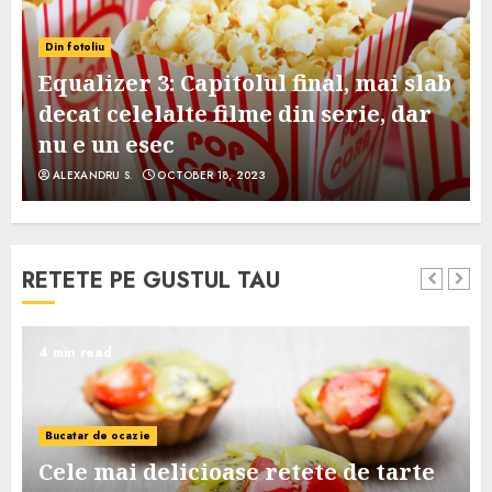
Din fotoliu
Equalizer 3: Capitolul final, mai slab
decat celelalte filme din serie, dar
nu e un esec
ALEXANDRU S.
OCTOBER 18, 2023
RETETE PE GUSTUL TAU
4 min read
Bucatar de ocazie
Cele mai delicioase retete de tarte