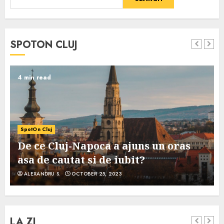
SPOTON CLUJ
4 min read
SpotOn Cluj
De ce Cluj-Napoca a ajuns un oras
asa de cautat si de iubit?
ALEXANDRU S.
OCTOBER 25, 2023
LA ZI