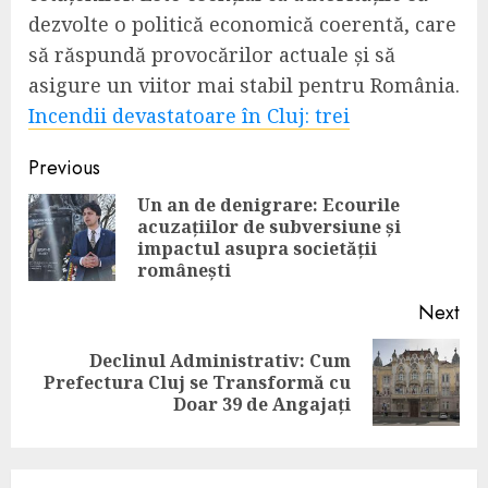
dezvolte o politică economică coerentă, care
să răspundă provocărilor actuale și să
asigure un viitor mai stabil pentru România.
Incendii devastatoare în Cluj: trei
Continue
Previous
Reading
Un an de denigrare: Ecourile
acuzațiilor de subversiune și
Pre
impactul asupra societății
pos
românești
Next
Declinul Administrativ: Cum
Next
Prefectura Cluj se Transformă cu
post:
Doar 39 de Angajați