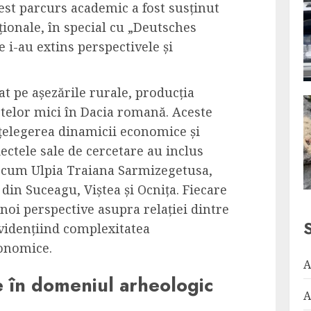
st parcurs academic a fost susținut
ționale, în special cu „Deutsches
e i-au extins perspectivele și
at pe așezările rurale, producția
ctelor mici în Dacia romană. Aceste
țelegerea dinamicii economice și
iectele sale de cercetare au inclus
ecum Ulpia Traiana Sarmizegetusa,
 din Suceagu, Viștea și Ocnița. Fiecare
 noi perspective asupra relației dintre
evidențiind complexitatea
conomice.
A
e în domeniul arheologic
A