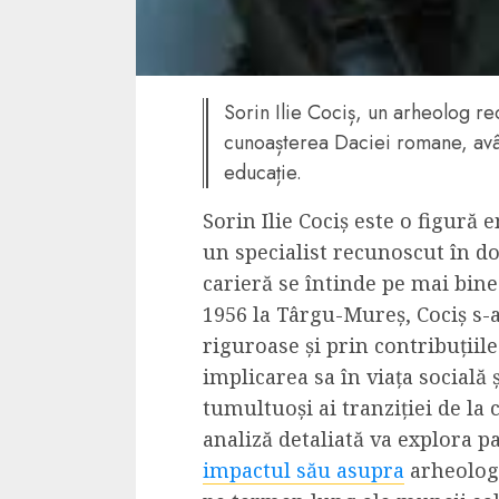
Dungeons & Drag
Onoare printre ho
film ca un joc car
Sorin Ilie Cociș, un arheolog re
cucereste de la 
cunoașterea Daciei romane, avâ
cadre
educație.
ALEXANDRU S.
MAY 17, 2023
Sorin Ilie Cociș este o figură
un specialist recunoscut în d
carieră se întinde pe mai bine
1956 la Târgu-Mureș, Cociș s-
riguroase și prin contribuțiile 
4 min read
implicarea sa în viața socială ș
tumultuoși ai tranziției de l
analiză detaliată va explora p
impactul său asupra
arheologi
Bucatar de ocazie