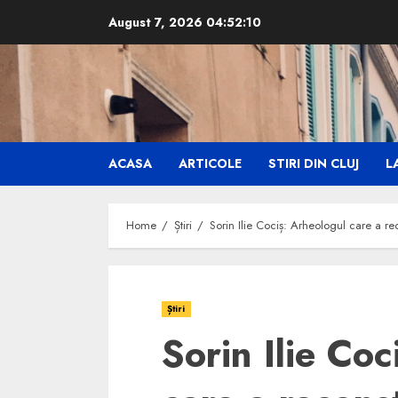
Skip
August 7, 2026
04:52:12
to
content
ACASA
ARTICOLE
STIRI DIN CLUJ
LA
Home
Știri
Sorin Ilie Cociș: Arheologul care a r
Știri
Sorin Ilie Coc