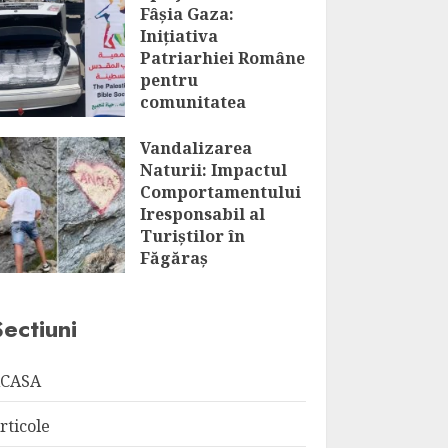
Fâșia Gaza:
Inițiativa
Patriarhiei Române
pentru
comunitatea
palestiniană
Vandalizarea
AUGUST 7, 2026
Naturii: Impactul
Comportamentului
Iresponsabil al
Turiștilor în
Făgăraș
AUGUST 7, 2026
Sectiuni
CASA
rticole