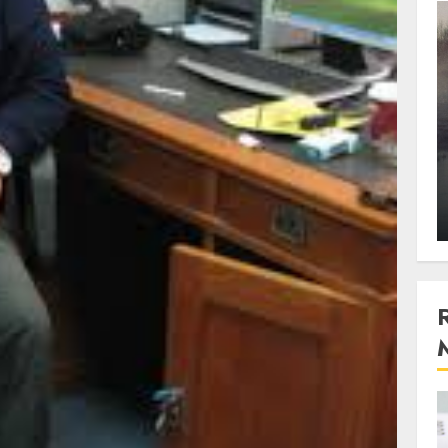
3 min read
Stiinta
, scanteia
Lumina ar putea contribui
entul
si ea la evaporarea apei in
natura
 2023
ALEXANDRU S.
DECEMBER 27, 2023
4 min read