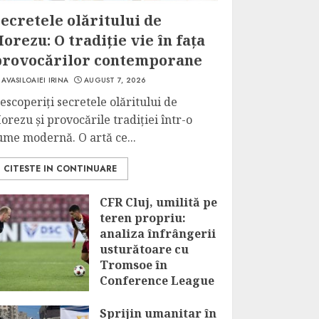
ecretele olăritului de
orezu: O tradiție vie în fața
provocărilor contemporane
AVASILOAIEI IRINA
AUGUST 7, 2026
escoperiți secretele olăritului de
orezu și provocările tradiției într-o
ume modernă. O artă ce...
CITESTE IN CONTINUARE
CFR Cluj, umilită pe
teren propriu:
analiza înfrângerii
usturătoare cu
Tromsoe în
Conference League
AUGUST 7, 2026
Sprijin umanitar în