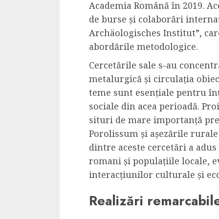
Academia Română în 2019. Ace
de burse și colaborări interna
Archäologisches Institut”, car
abordările metodologice.
Cercetările sale s-au concentr
metalurgică și circulația obie
teme sunt esențiale pentru în
sociale din acea perioadă. Pro
situri de mare importanță pr
Porolissum și așezările rurale
dintre aceste cercetări a adus
romani și populațiile locale, 
interacțiunilor culturale și e
Realizări remarcabil