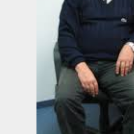
4 min read
La zi
Razboiul din Gaza
fatala pentru Ori
Mijlociu?
ALEXANDRU S.
NOVEMBER 1,
3 min read
Din fotoliu