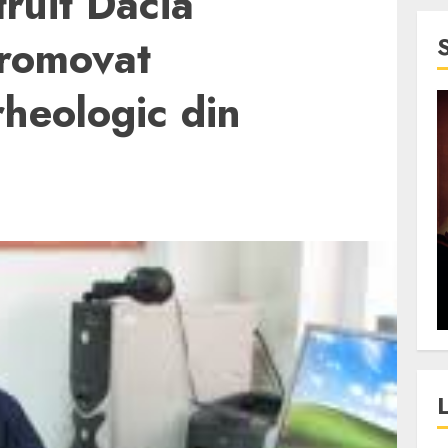
truit Dacia
promovat
rheologic din
4 min read
SpotOn Cluj
jurul
Festivalurile Clujului. De
fli intr-un
ce atrage Clujul tinerii si
t in
pe cei mai in varsta an de
”?
an?
ALEXANDRU S.
DECEMBER 13, 2023