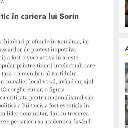
e.
se retete
carnea de rata e vedeta
an
incontestabila
tic în cariera lui Sorin
ALEXANDRU S.
NOVEMBER 29, 2023
e schimbări profunde în România, iar
mișcărilor de protest împotriva
ș a fost o voce activă în aceste
ular printre tinerii intelectuali care
 țară. Ca membru al Partidului
un consilier local vocal, având curajul
 Gheorghe Funar, o figură
ea criticată pentru naționalismul său
litică a lui Cociș a fost esențială în
un lider comunitar, dar, cu trecerea
reze pe cariera sa academică, lăsând