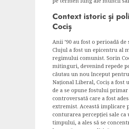
pe termen lung ale muncii sal
Cele mai delicioa
cu piept de curc
Context istoric și poli
ALEXANDRU S.
MAY 24, 2023
Cociș
Anii ’90 au fost o perioadă d
Clujul a fost un epicentru al 
regimului comunist. Sorin Coci
mitinguri, devenind repede pop
căutau un nou început pentru
Național Liberal, Cociș a fost 
de a se opune fostului primar
controversată care a fost ades
extremist. Această implicare po
conturarea percepției sale ca 
timpului, a ales să se concent