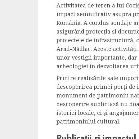
Activitatea de teren a lui Coci
impact semnificativ asupra pr
România. A condus sondaje arh
asigurând protecția și docume
proiectele de infrastructură, 
Arad-Nădlac. Aceste activități
unor vestigii importante, dar 
arheologiei în dezvoltarea urb
Printre realizările sale impor
descoperirea primei porți de i
monument de patrimoniu națio
descoperire subliniază nu doar
istoriei locale, ci și angajam
patrimoniului cultural.
Publicații și impactu