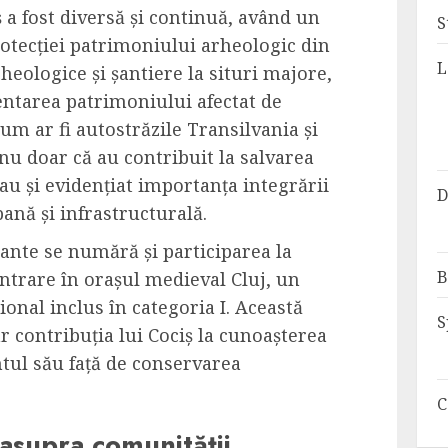
ș a fost diversă și continuă, având un
S
otecției patrimoniului arheologic din
L
eologice și șantiere la situri majore,
ntarea patrimoniului afectat de
cum ar fi autostrăzile Transilvania și
 nu doar că au contribuit la salvarea
au și evidențiat importanța integrării
D
ană și infrastructurală.
tante se numără și participarea la
B
ntrare în orașul medieval Cluj, un
nal inclus în categoria I. Această
S
 contribuția lui Cociș la cunoașterea
entul său față de conservarea
C
l asupra comunității