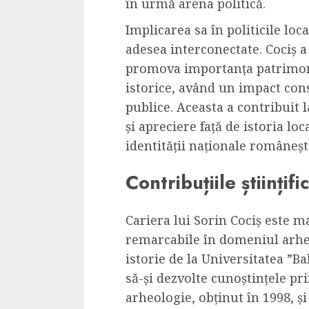
în urmă arena politică.
Implicarea sa în politicile loca
adesea interconectate. Cociș a
promova importanța patrimoniu
istorice, având un impact cons
publice. Aceasta a contribuit 
și apreciere față de istoria lo
identității naționale româneș
Contribuțiile științif
Cariera lui Sorin Cociș este ma
remarcabile în domeniul arheo
istorie de la Universitatea ”Ba
să-și dezvolte cunoștințele pri
arheologie, obținut în 1998, și 