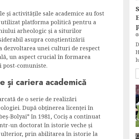
S
le și activitățile sale academice au fost
H
 utilizat platforma politică pentru a
lui arheologic și a siturilor
iderabil asupra conștientizării
D
la dezvoltarea unei culturi de respect
H
cală, un aspect crucial în formarea
l
ti post-comuniste.
ice și cariera academică
rcată de o serie de realizări
logiei. După obținerea licenței în
beș-Bolyai” în 1981, Cociș a continuat
ntr-un doctorat în istorie veche și
ulterior, prin abilitarea în istorie la