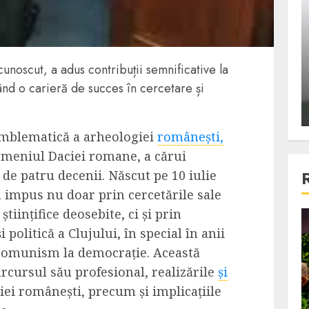
ons:
Din fotoliu
ti, un
The Killer, un film care nu a
e te
reusit sa se ridice la
cunoscut, a adus contribuții semnificative la
primele
nivelul asteptarilor
nd o carieră de succes în cercetare și
publicului si criticilor
ALEXANDRU S.
DECEMBER 6, 2023
 emblematică a arheologiei
românești,
omeniul Daciei romane, a cărui
 de patru decenii. Născut pe 10 iulie
a impus nu doar prin cercetările sale
științifice deosebite, ci și prin
4 min read
i politică a Clujului, în special în anii
a comunism la democrație. Această
arcursul său profesional, realizările
și
Bucatar de ocazie
ei românești, precum și implicațiile
3 retete delicioase in care