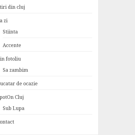
tiri din cluj
a zi
Stiinta
Accente
in fotoliu
Sa zambim
ucatar de ocazie
potOn Cluj
Sub Lupa
ontact