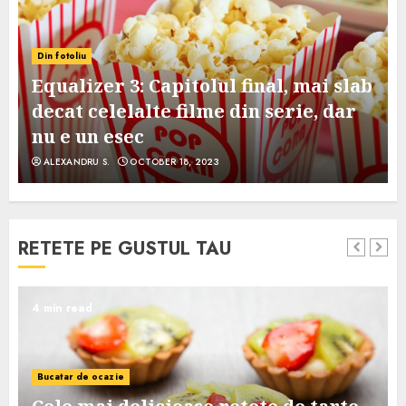
Din fotoliu
Equalizer 3: Capitolul final, mai slab
decat celelalte filme din serie, dar
nu e un esec
ALEXANDRU S.
OCTOBER 18, 2023
RETETE PE GUSTUL TAU
4 min read
Bucatar de ocazie