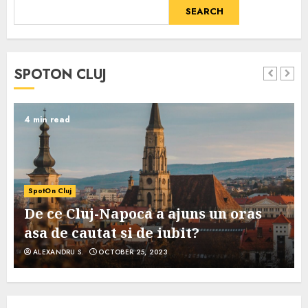
SEARCH
SPOTON CLUJ
4 min read
SpotOn Cluj
De ce Cluj-Napoca a ajuns un oras
asa de cautat si de iubit?
ALEXANDRU S.
OCTOBER 25, 2023