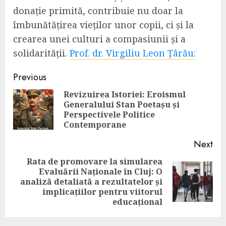
donație primită, contribuie nu doar la
îmbunătățirea vieților unor copii, ci și la
crearea unei culturi a compasiunii și a
solidarității.
Prof. dr. Virgiliu Leon Țârău:
Continue
Previous
Reading
Revizuirea Istoriei: Eroismul
Generalului Stan Poetașu și
Pre
Perspectivele Politice
pos
Contemporane
Next
Rata de promovare la simularea
Evaluării Naționale în Cluj: O
Next
analiză detaliată a rezultatelor și
post:
implicațiilor pentru viitorul
educațional