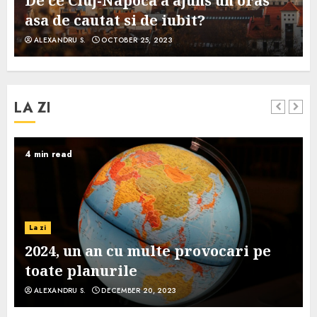
De ce Cluj-Napoca a ajuns un oras
asa de cautat si de iubit?
ALEXANDRU S.
OCTOBER 25, 2023
LA ZI
4 min read
La zi
2024, un an cu multe provocari pe
toate planurile
ALEXANDRU S.
DECEMBER 20, 2023