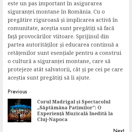
este un pas important în asigurarea
siguranței montane în România. Cu o
pregătire riguroasă și implicarea activă în
comunitate, aceștia sunt pregătiți să facă
față provocărilor viitoare. Sprijinul din
partea autorităților și educarea continuă a
cetățenilor sunt esențiale pentru a construi
o cultură a siguranței montane, care să
protejeze atât salvatorii, cât și pe cei pe care
aceștia sunt pregătiți să îi ajute.
Continue
Previous
Reading
Corul Madrigal și Spectacolul
„Săptămâna Patimilor”: O
Pre
Experiență Muzicală Inedită la
pos
Cluj-Napoca
Next