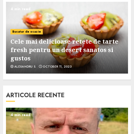
4 min read
Bucatar de ocazie
Cele mai delicioase retete de tarte
e
fresh pentru un desert sanatos si
gustos
ALEXANDRU S.
OCTOBER 11, 2023
ARTICOLE RECENTE
4 min read