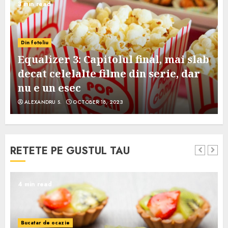
3 min read
Din fotoliu
Equalizer 3: Capitolul final, mai slab
decat celelalte filme din serie, dar
nu e un esec
ALEXANDRU S.
OCTOBER 18, 2023
RETETE PE GUSTUL TAU
4 min read
Bucatar de ocazie