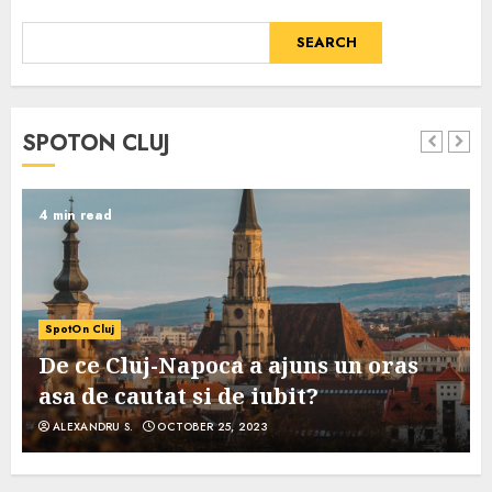
SEARCH
SPOTON CLUJ
4 min read
SpotOn Cluj
De ce Cluj-Napoca a ajuns un oras
asa de cautat si de iubit?
ALEXANDRU S.
OCTOBER 25, 2023