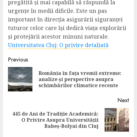
pregătită și mai capabilă să răspundă la
urgențe în medii dificile. Este un pas
important în direcția asigurării siguranței
tuturor celor care își dedică viața explorării
și protejării acestor minuni naturale.
Universitatea Cluj: O privire detaliată
Continue
Previous
Reading
România în fața vremii extreme:
Pre
analize și perspective asupra
pos
schimbărilor climatice recente
Next
445 de Ani de Tradiție Academică:
Next
O Privire Asupra Universității
post:
Babeș-Bolyai din Cluj