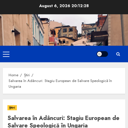
Skip
August 6, 2026
20:12:29
to
content
Primary
Menu
Home
Știri
Salvarea în Adâncuri: Stagiu European de Salvare Speologică în
Ungaria
Știri
Salvarea în Adâncuri: Stagiu European de
Salvare Speologică în Ungaria