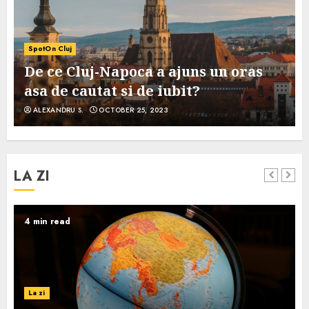
SpotOn Cluj
De ce Cluj-Napoca a ajuns un oras
asa de cautat si de iubit?
ALEXANDRU S.
OCTOBER 25, 2023
LA ZI
4 min read
La zi