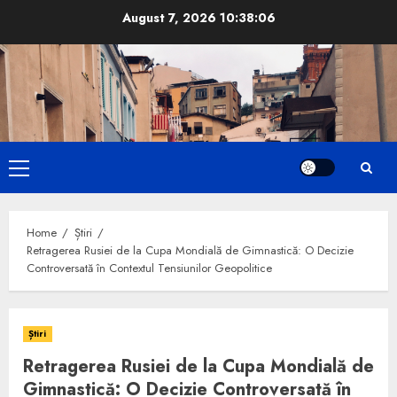
Skip
August 7, 2026
10:38:08
to
content
Primary
Menu
Home
Știri
Retragerea Rusiei de la Cupa Mondială de Gimnastică: O Decizie
Controversată în Contextul Tensiunilor Geopolitice
Știri
Retragerea Rusiei de la Cupa Mondială de
Gimnastică: O Decizie Controversată în