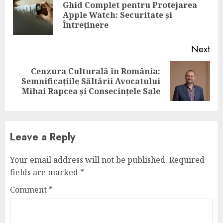
Reading
Ghid Complet pentru Protejarea
Pre
Apple Watch: Securitate și
pos
Întreținere
Next
Cenzura Culturală în România:
Next
Semnificațiile Săltării Avocatului
post:
Mihai Rapcea și Consecințele Sale
Leave a Reply
Your email address will not be published.
Required
fields are marked
*
Comment
*