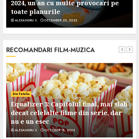
2024, un an cu multe provocari pe
toate planurile
ALEXANDRU S.
DECEMBER 20, 2023
RECOMANDARI FILM-MUZICA
3 min read
Din fotoliu
Equalizer 3: Capitolul final, mai slab
decat celelalte filme din serie, dar
nu e un esec
ALEXANDRU S.
OCTOBER 18, 2023