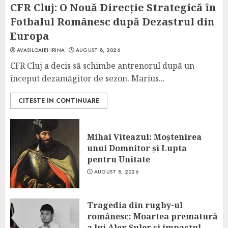
CFR Cluj: O Nouă Direcție Strategică în
Fotbalul Românesc după Dezastrul din
Europa
AVASILOAIEI IRINA
AUGUST 8, 2026
CFR Cluj a decis să schimbe antrenorul după un
început dezamăgitor de sezon. Marius...
CITESTE IN CONTINUARE
Mihai Viteazul: Moștenirea
unui Domnitor și Lupta
pentru Unitate
AUGUST 8, 2026
Tragedia din rugby-ul
românesc: Moartea prematură
a lui Alex Șuler și impactul