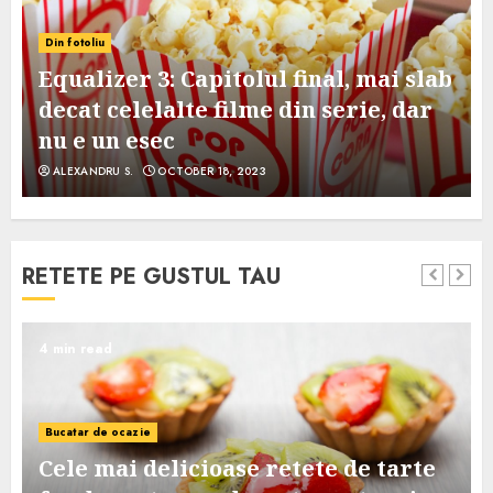
Din fotoliu
Equalizer 3: Capitolul final, mai slab
decat celelalte filme din serie, dar
nu e un esec
ALEXANDRU S.
OCTOBER 18, 2023
RETETE PE GUSTUL TAU
4 min read
Bucatar de ocazie
Cele mai delicioase retete de tarte