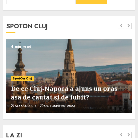
SPOTON CLUJ
4 min read
SpotOn Cluj
De ce Cluj-Napoca a ajuns un oras
asa de cautat si de iubit?
ALEXANDRU S.
OCTOBER 25, 2023
LA ZI