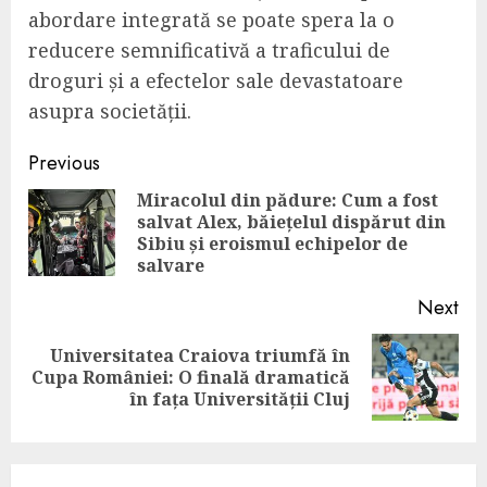
abordare integrată se poate spera la o
reducere semnificativă a traficului de
droguri și a efectelor sale devastatoare
asupra societății.
Continue
Previous
Reading
Miracolul din pădure: Cum a fost
salvat Alex, băiețelul dispărut din
Pre
Sibiu și eroismul echipelor de
pos
salvare
Next
Universitatea Craiova triumfă în
Next
Cupa României: O finală dramatică
post:
în fața Universității Cluj