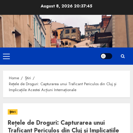
Skip
August 8, 2026
20:37:46
to
content
Primary
Menu
Home
Știri
Rețele de Droguri: Capturarea unui Traficant Periculos din Cluj și
Implicațiile Acestei Acțiuni Internaționale
Știri
Rețele de Droguri: Capturarea unui
Traficant Periculos din Cluj și Implicațiile