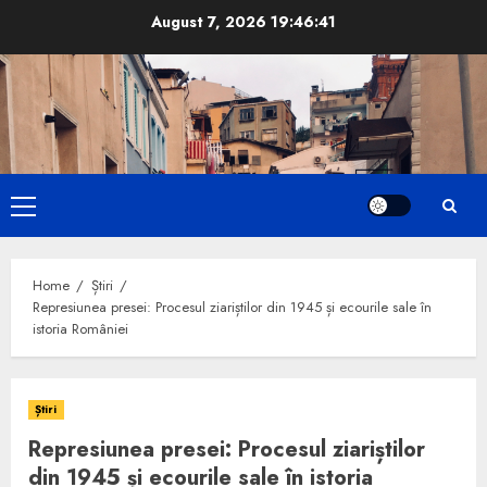
Skip
August 7, 2026
19:46:42
to
content
Primary
Menu
Home
Știri
Represiunea presei: Procesul ziariștilor din 1945 și ecourile sale în
istoria României
Știri
Represiunea presei: Procesul ziariștilor
din 1945 și ecourile sale în istoria