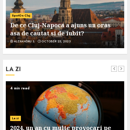
SpotOn Cluj
De ce Cluj-Napoca a ajuns un oras
asa de cautat si de iubit?
ALEXANDRU S.
OCTOBER 25, 2023
LA ZI
4 min read
La zi
2024, un an cu multe provocari pe