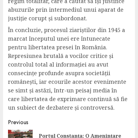
regim totalitar, care a căutat să își justifice
abuzurile prin intermediul unui aparat de
justiție corupt și subordonat.
În concluzie, procesul ziariștilor din 1945 a
marcat începutul unei ere întunecate
pentru libertatea presei în România.
Represiunea brutală a vocilor critice și
controlul total al informației au avut
consecințe profunde asupra societății
românești, iar ecourile acestor evenimente
se simt și astăzi, într-un peisaj media în
care libertatea de exprimare continuă să fie
un subiect de dezbatere și controversă.
Continue
Previous
Reading
Portul Constanța: O Amenințare