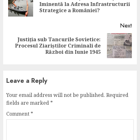
Pre
Iminentă la Adresa Infrastructurii
pos
Strategice a României?
Next
Justiția sub Tancurile Sovietice:
Next
Procesul Ziariștilor Criminali de
post:
Război din Iunie 1945
Leave a Reply
Your email address will not be published.
Required
fields are marked
*
Comment
*