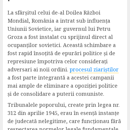
La sfârșitul celui de-al Doilea Război
Mondial, România a intrat sub influența
Uniunii Sovietice, iar guvernul lui Petru
Groza a fost instalat cu sprijinul direct al
ocupanților sovietici. Această schimbare a
fost rapid însoțită de epurări politice și de
represiune împotriva celor considerați
adversari ai noii ordini.
procesul ziariștilor
a fost parte integrantă a acestei campanii
mai ample de eliminare a opoziției politice
și de consolidare a puterii comuniste.
Tribunalele poporului, create prin legea nr.
312 din aprilie 1945, erau în esență instanțe
de judecată nelegitime, care funcționau fără
respectarea normelor legale fundamentale.