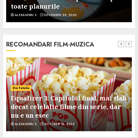
toate planurile
ALEXANDRU S.
DECEMBER 20, 2023
RECOMANDARI FILM-MUZICA
3 min read
Din fotoliu
Equalizer 3: Capitolul final, mai slab
decat celelalte filme din serie, dar
nu e un esec
ALEXANDRU S.
OCTOBER 18, 2023