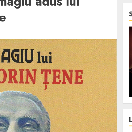
magiu adus lui
ne
4 min read
SpotOn Cluj
jurul
Festivalurile Clujului. De
fli intr-un
ce atrage Clujul tinerii si
t in
pe cei mai in varsta an de
”?
an?
ALEXANDRU S.
DECEMBER 13, 2023