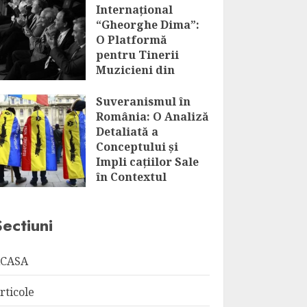
Internațional
“Gheorghe Dima”:
O Platformă
pentru Tinerii
Muzicieni din
România și Nu
Numai
Suveranismul în
România: O Analiză
AUGUST 7, 2026
Detaliată a
Conceptului și
Impli cațiilor Sale
în Contextul
Globalizării
AUGUST 7, 2026
Sectiuni
CASA
rticole