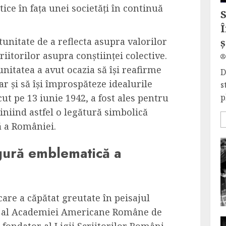
tice în fața unei societăți în continuă
Î
unitate de a reflecta asupra valorilor
ș
riitorilor asupra conștiinței colective.
nitatea a avut ocazia să își reafirme
D
dar și să își împrospăteze idealurile
s
cut pe 13 iunie 1942, a fost ales pentru
p
liniind astfel o legătură simbolică
ră a României.
igură emblematică a
are a căpătat greutate în peisajul
 al Academiei Americane Române de