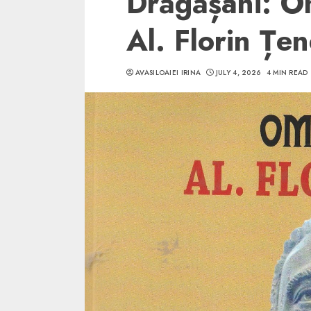
Drăgășani: O
Al. Florin Țe
AVASILOAIEI IRINA
JULY 4, 2026
4 MIN READ
5 min read
SpotOn Cluj
Ce poti vizita in 
Clujului cand te a
weekend prelungi
“Orasul Comoara
ALEXANDRU S.
MAY 31, 2023