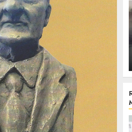
3 min read
Stiinta
, scanteia
Lumina ar putea contribui
entul
si ea la evaporarea apei in
natura
 2023
ALEXANDRU S.
DECEMBER 27, 2023
4 min read