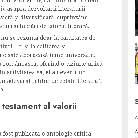
e fondator al Ligii Scriitorilor Români,
iv asupra dezvoltării literaturii
astă și diversificată, cuprinzând
uri și lucrări de istorie literară.
 nu se rezumă doar la cantitatea de
luri – ci și la calitatea și
ile sale abordează teme universale,
ea românească, oferind o viziune unică
rin activitatea sa, el a devenit un
n adevărat „ctitor de cetate literară”,
a.
testament al valorii
A
A
a fost publicată o antologie critică