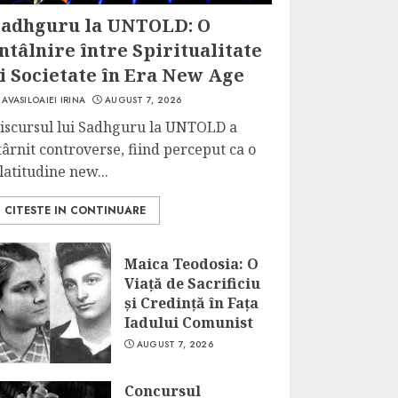
Sadhguru la UNTOLD: O
ntâlnire între Spiritualitate
i Societate în Era New Age
AVASILOAIEI IRINA
AUGUST 7, 2026
iscursul lui Sadhguru la UNTOLD a
târnit controverse, fiind perceput ca o
latitudine new...
CITESTE IN CONTINUARE
Maica Teodosia: O
Viață de Sacrificiu
și Credință în Fața
Iadului Comunist
AUGUST 7, 2026
Concursul