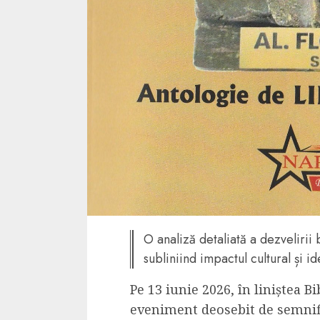
Dungeons & Drag
Onoare printre ho
film ca un joc car
cucereste de la 
cadre
ALEXANDRU S.
MAY 17, 2023
4 min read
O analiză detaliată a dezvelirii 
subliniind impactul cultural și i
Pe 13 iunie 2026, în liniștea B
eveniment deosebit de semnifi
Bucatar de ocazie