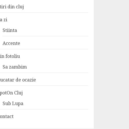
tiri din cluj
a zi
Stiinta
Accente
in fotoliu
Sa zambim
ucatar de ocazie
potOn Cluj
Sub Lupa
ontact