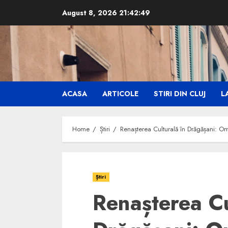
Skip
August 8, 2026
21:42:51
to
content
ACASA
ARTICOLE
STIRI DIN CLUJ
LA
Home
Știri
Renașterea Culturală în Drăgășani: Om
Știri
Renașterea Cu