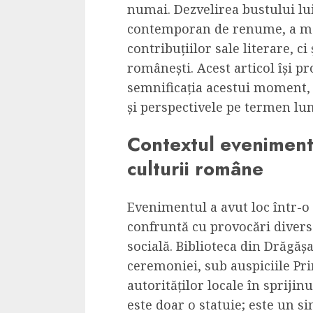
numai. Dezvelirea bustului lu
Cele mai delicioa
contemporan de renume, a ma
cu piept de curc
contribuțiilor sale literare, ci
ALEXANDRU S.
MAY 24, 2023
românești. Acest articol își 
semnificația acestui moment, 
și perspectivele pe termen lu
Contextul eveniment
culturii române
Evenimentul a avut loc într-o
confruntă cu provocări divers
socială. Biblioteca din Drăgășa
ceremoniei, sub auspiciile Pri
autorităților locale în sprijinu
este doar o statuie; este un sim