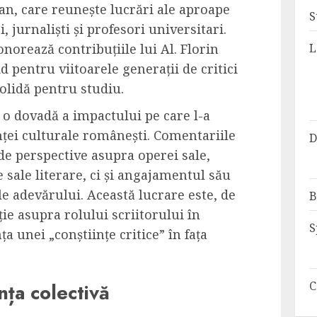
n, care reunește lucrări ale aproape
S
i, jurnaliști și profesori universitari.
L
norează contribuțiile lui Al. Florin
d pentru viitoarele generații de critici
 solidă pentru studiu.
 o dovadă a impactului pe care l-a
nței culturale românești. Comentariile
D
de perspective asupra operei sale,
 sale literare, ci și angajamentul său
ale adevărului. Această lucrare este, de
B
ție asupra rolului scriitorului în
S
a unei „conștiințe critice” în fața
C
nța colectivă