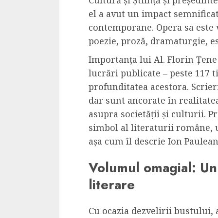
Cultură și Știință și președint
el a avut un impact semnificat
contemporane. Opera sa este v
poezie, proză, dramaturgie, ese
Importanța lui Al. Florin Țene
lucrări publicate – peste 117 tit
profunditatea acestora. Scrier
dar sunt ancorate în realitat
asupra societății și culturii. P
simbol al literaturii române, u
așa cum îl descrie Ion Paulean
Volumul omagial: Un 
literare
Cu ocazia dezvelirii bustului, 