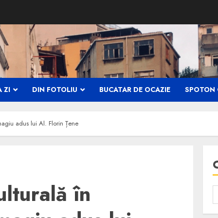
 ZI
DIN FOTOLIU
BUCATAR DE OCAZIE
SPOTON 
agiu adus lui Al. Florin Țene
lturală în