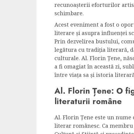
recunoașterii eforturilor artis
schimbare.
Acest eveniment a fost o oport
literare și asupra influenței sc
Prin dezvelirea bustului, comu
legătura cu tradiția literară, 
culturale. Al. Florin Țene, năs
a fi omagiat în această zi, sub
între viața sa și istoria litera
Al. Florin Țene: O f
literaturii române
Al. Florin Țene este un nume c
literar românesc. Ca membru