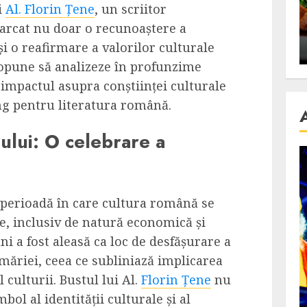
i
Al. Florin Țene
, un scriitor
se retete
carnea de rata e vedeta
rcat nu doar o recunoaștere a
an
incontestabila
 și o reafirmare a valorilor culturale
ALEXANDRU S.
NOVEMBER 29, 2023
propune să analizeze în profunzime
impactul asupra conștiinței culturale
ng pentru literatura română.
ului: O celebrare a
 perioadă în care cultura română se
e, inclusiv de natură economică și
ni a fost aleasă ca loc de desfășurare a
măriei, ceea ce subliniază implicarea
l culturii. Bustul lui Al.
Florin Țene
nu
bol al identității culturale și al