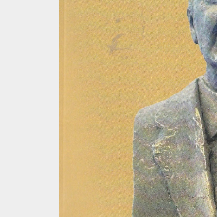
4 min read
La zi
Razboiul din Gaza
fatala pentru Ori
Mijlociu?
ALEXANDRU S.
NOVEMBER 1,
3 min read
Din fotoliu