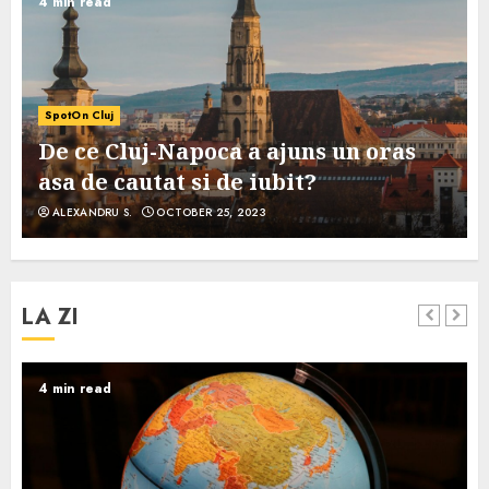
4 min read
SpotOn Cluj
De ce Cluj-Napoca a ajuns un oras
asa de cautat si de iubit?
ALEXANDRU S.
OCTOBER 25, 2023
LA ZI
4 min read