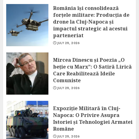
România își consolidează
forțele militare: Producția de
drone la Cluj-Napoca și
impactul strategic al acestui
parteneriat
JULY 28, 2026
Mircea Dinescu și Poezia „O
beție cu Marx”: O Satiră Lirică
Care Reabilitează Ideile
Comuniste
JULY 28, 2026
Expoziție Militară în Cluj-
Napoca: O Privire Asupra
Istoriei și Tehnologiei Armatei
Române
JULY 28, 2026