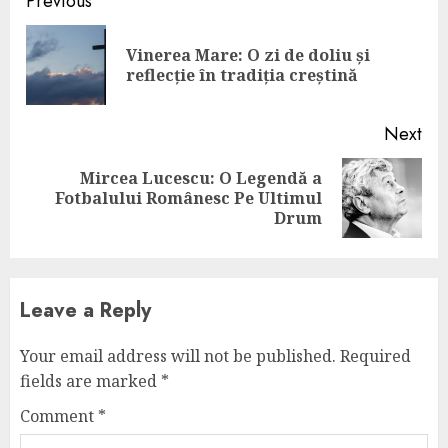
Continue
Previous
Reading
Vinerea Mare: O zi de doliu și
Pre
reflecție în tradiția creștină
pos
Next
Mircea Lucescu: O Legendă a
Next
Fotbalului Românesc Pe Ultimul
post:
Drum
Leave a Reply
Your email address will not be published.
Required
fields are marked
*
Comment
*