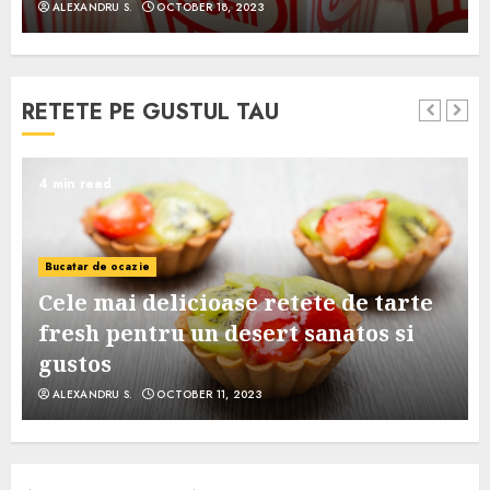
ALEXANDRU S.
OCTOBER 18, 2023
RETETE PE GUSTUL TAU
4 min read
Bucatar de ocazie
Cele mai delicioase retete de tarte
e
fresh pentru un desert sanatos si
gustos
ALEXANDRU S.
OCTOBER 11, 2023