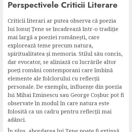
Perspectivele Criticii Literare
Criticii literari ar putea observa că poezia
lui Ionuț Țene se încadrează într-o tradiție
mai largă a poeziei românești, care
explorează teme precum natura,
spiritualitatea și memoria. Stilul său concis,
dar evocator, se aliniază cu lucrările altor
poeți români contemporani care îmbină
elemente ale folclorului cu reflecții
personale. De exemplu, influențe din poezia
lui Mihai Eminescu sau George Coșbuc pot fi
observate în modul în care natura este
folosită ca un cadru pentru reflecții mai
adânci.
În plus, abordarea lui Țene poate fi extinsă