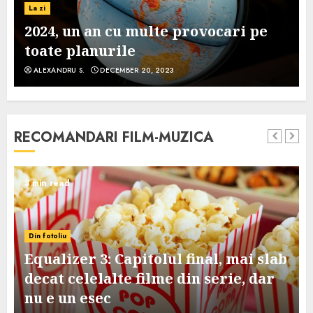
La zi
2024, un an cu multe provocari pe
toate planurile
ALEXANDRU S.
DECEMBER 20, 2023
RECOMANDARI FILM-MUZICA
3 min read
Din fotoliu
Equalizer 3: Capitolul final, mai slab
decat celelalte filme din serie, dar
nu e un esec