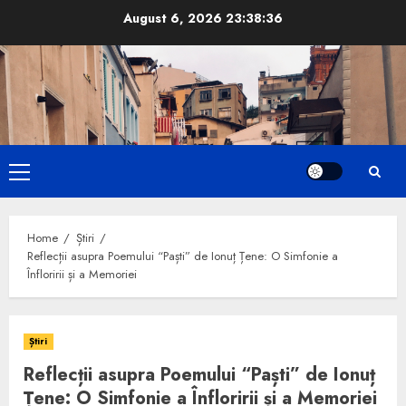
Skip
August 6, 2026
23:38:38
to
content
Primary
Menu
Home
Știri
Reflecții asupra Poemului “Paști” de Ionuț Țene: O Simfonie a
Înfloririi și a Memoriei
Știri
Reflecții asupra Poemului “Paști” de Ionuț
Țene: O Simfonie a Înfloririi și a Memoriei