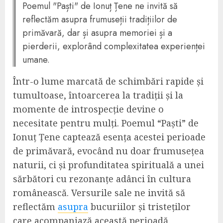
Poemul "Paști" de Ionuț Țene ne invită să
reflectăm asupra frumuseții tradițiilor de
primăvară, dar și asupra memoriei și a
pierderii, explorând complexitatea experienței
umane.
Într-o lume marcată de schimbări rapide și
tumultoase, întoarcerea la tradiții și la
momente de introspecție devine o
necesitate pentru mulți. Poemul “Paști” de
Ionuț Țene captează esența acestei perioade
de primăvară, evocând nu doar frumusețea
naturii, ci și profunditatea spirituală a unei
sărbători cu rezonanțe adânci în cultura
românească. Versurile sale ne invită să
reflectăm
asupra
bucuriilor și tristeților
care acompaniază această perioadă.