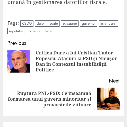
umană în gestionarea datoriilor fiscale.
Tags:
CEDO
datorii fiscale
evaziune
guvernul
lista rusinii
reputatie
romania
taxe
Continue
Previous
Reading
Critica Dure a lui Cristian Tudor
Popescu: Atacuri la PSD și Nicușor
Pre
Dan în Contextul Instabilității
pos
Politice
Next
Ruptura PNL-PSD: Ce înseamnă
Next
formarea unui guvern minoritar și
post:
provocările viitoare