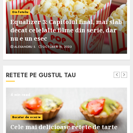
Din fotoliu
Equalizer 3: Capitolul final, mai slab
decat celelalte filme din serie, dar
nu e un esec
ALEXANDRU S.
OCTOBER 18, 2023
RETETE PE GUSTUL TAU
4 min read
Bucatar de ocazie
Cele mai delicioase retete de tarte