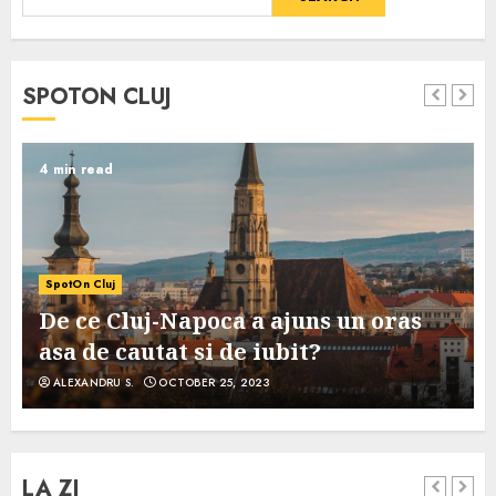
SPOTON CLUJ
4 min read
SpotOn Cluj
De ce Cluj-Napoca a ajuns un oras
asa de cautat si de iubit?
ALEXANDRU S.
OCTOBER 25, 2023
LA ZI