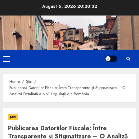
Skip
August 6, 2026
20:20:33
to
content
Primary
Menu
Home
Știri
Publicarea Datoriilor Fiscale: Între Transparente și Stigmatizare – O
Analiză Detaliată a Noii Legislații din România
Știri
Publicarea Datoriilor Fiscale: Între
Transparente și Stigmatizare – O Analiză