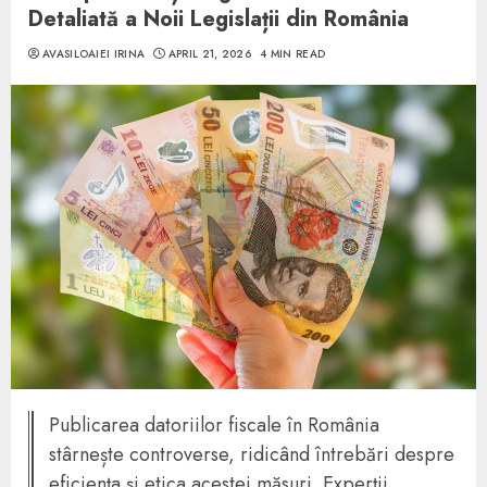
Detaliată a Noii Legislații din România
AVASILOAIEI IRINA
APRIL 21, 2026
4 MIN READ
Publicarea datoriilor fiscale în România
stârnește controverse, ridicând întrebări despre
eficiența și etica acestei măsuri. Experții