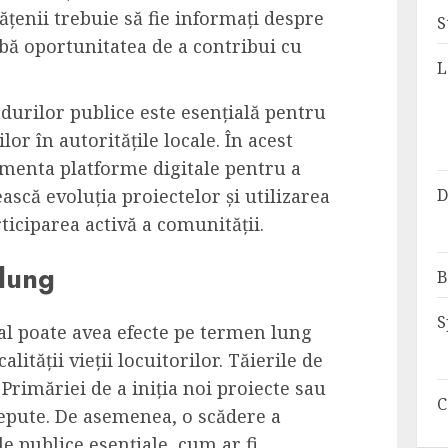
țenii trebuie să fie informați despre
S
ibă oportunitatea de a contribui cu
L
durilor publice este esențială pentru
or în autoritățile locale. În acest
menta platforme digitale pentru a
D
scă evoluția proiectelor și utilizarea
rticiparea activă a comunității.
 lung
B
S
l poate avea efecte pe termen lung
alității vieții locuitorilor. Tăierile de
Primăriei de a iniția noi proiecte sau
C
ncepute. De asemenea, o scădere a
ile publice esențiale, cum ar fi