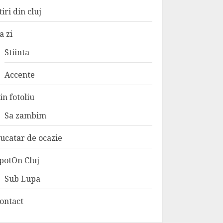
tiri din cluj
a zi
Stiinta
Accente
in fotoliu
Sa zambim
ucatar de ocazie
potOn Cluj
Sub Lupa
ontact