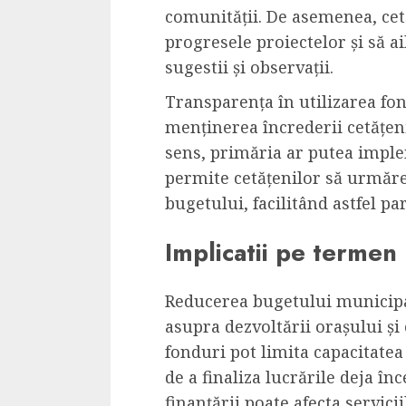
comunității. De asemenea, cetă
progresele proiectelor și să a
sugestii și observații.
Transparența în utilizarea fon
menținerea încrederii cetățenil
sens, primăria ar putea imple
permite cetățenilor să urmărea
bugetului, facilitând astfel pa
Implicatii pe termen
Reducerea bugetului municipa
asupra dezvoltării orașului și c
fonduri pot limita capacitatea 
de a finaliza lucrările deja î
finanțării poate afecta servici