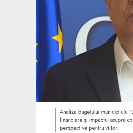
4 min read
La zi
Razboiul din Gaza
fatala pentru Ori
Mijlociu?
ALEXANDRU S.
NOVEMBER 1,
Analiza bugetului municipiului
financiare și impactul asupra com
3 min read
perspective pentru viitor.
Din fotoliu