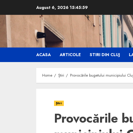
Skip
August 6, 2026
15:46:00
to
content
ACASA
ARTICOLE
STIRI DIN CLUJ
LA
Home
Știri
Provocările bugetului municipiului Cl
Știri
Provocările b