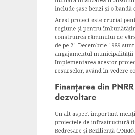
include șase benzi și o bandă
Acest proiect este crucial pen
regiune și pentru îmbunătățir
construirea căminului de vârst
de pe 21 Decembrie 1989 sunt 
angajamentul municipalității 
Implementarea acestor proiect
resurselor, având în vedere c
Finanțarea din PNRR 
dezvoltare
Un alt aspect important menți
proiectele de infrastructură f
Redresare și Reziliență (PNRR)