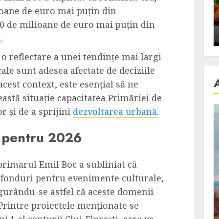
se retete
carnea de rata e vedeta
oane de euro mai puțin din
an
incontestabila
 20 de milioane de euro mai puțin din
ALEXANDRU S.
NOVEMBER 29, 2023
.
 o reflectare a unei tendințe mai largi
le sunt adesea afectate de deciziile
acest context, este esențial să ne
astă situație capacitatea Primăriei de
r și de a sprijini
dezvoltarea urbană
.
e pentru 2026
primarul Emil Boc a subliniat că
 fonduri pentru evenimente culturale,
sigurându-se astfel că aceste domenii
. Printre proiectele menționate se
 1 al centurii Cluj-Florești, care va