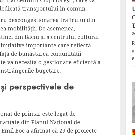
 dedicată transportului în comun.
tru descongestionarea traficului din
ea mobilității. De asemenea,
nici din Baciu și a centrului cultural
R
inițiative importante care reflectă
a
față de bunăstarea comunității.
e
e va necesita o gestionare eficientă a
onstrângerile bugetare.
și perspectivele de
onat de primar este legat de
inanțate din Planul Național de
. Emil Boc a afirmat că 29 de proiecte