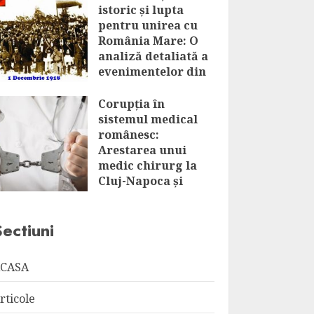
istoric și lupta
pentru unirea cu
România Mare: O
analiză detaliată a
evenimentelor din
1918-1920
Corupția în
JULY 31, 2026
sistemul medical
românesc:
Arestarea unui
medic chirurg la
Cluj-Napoca și
implicațiile
acesteia
Sectiuni
JULY 31, 2026
CASA
rticole