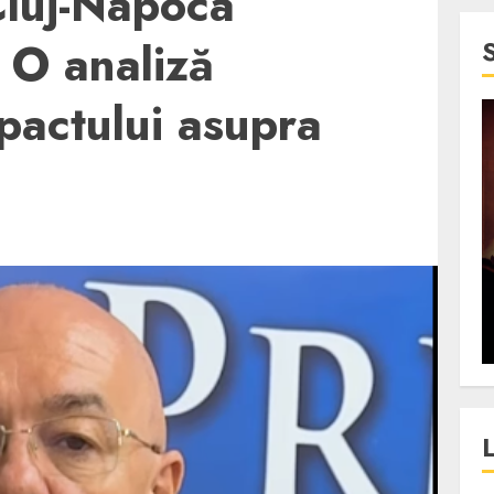
Cluj-Napoca
 O analiză
mpactului asupra
4 min read
SpotOn Cluj
jurul
Festivalurile Clujului. De
fli intr-un
ce atrage Clujul tinerii si
t in
pe cei mai in varsta an de
”?
an?
ALEXANDRU S.
DECEMBER 13, 2023