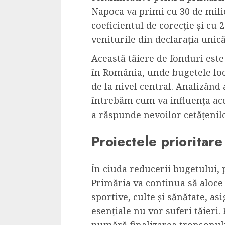
Cele mai delicioa
Napoca va primi cu 30 de mili
cu piept de curc
coeficientul de corecție și cu
ALEXANDRU S.
MAY 24, 2023
veniturile din declarația unică
Această tăiere de fonduri este
în România, unde bugetele loca
de la nivel central. Analizând 
întrebăm cum va influența ace
a răspunde nevoilor cetățenilo
Proiectele prioritar
În ciuda reducerii bugetului, 
Primăria va continua să aloce
sportive, culte și sănătate, a
esențiale nu vor suferi tăieri
numără finalizarea tronsonului