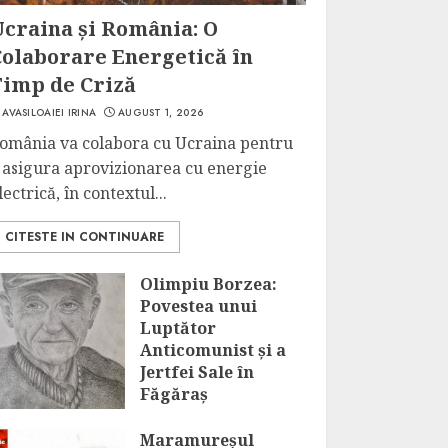
Ucraina și România: O
Colaborare Energetică în
Timp de Criză
AVASILOAIEI IRINA
AUGUST 1, 2026
omânia va colabora cu Ucraina pentru
 asigura aprovizionarea cu energie
lectrică, în contextul...
CITESTE IN CONTINUARE
Olimpiu Borzea:
Povestea unui
Luptător
Anticomunist și a
Jertfei Sale în
Făgăraș
JULY 31, 2026
Maramureșul