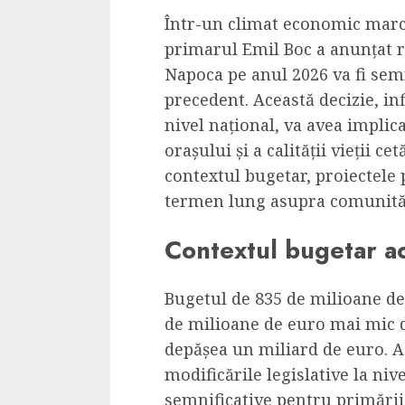
Dungeons & Drag
Într-un climat economic marcat
Onoare printre ho
primarul Emil Boc a anunțat r
film ca un joc car
Napoca pe anul 2026 va fi semn
cucereste de la 
precedent. Această decizie, inf
cadre
nivel național, va avea implic
ALEXANDRU S.
MAY 17, 2023
orașului și a calității vieții ce
contextul bugetar, proiectele 
termen lung asupra comunităț
Contextul bugetar ac
4 min read
Bugetul de 835 de milioane de
de milioane de euro mai mic d
depășea un miliard de euro. A
modificările legislative la niv
Bucatar de ocazie
semnificative pentru primării.