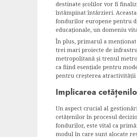
destinate școlilor vor fi finali
întâmpinat întârzieri. Aceasta
fondurilor europene pentru de
educaționale, un domeniu vita
În plus, primarul a menționat
trei mari proiecte de infrastr
metropolitană și trenul metro
ca fiind esențiale pentru mod
pentru creșterea atractivității
Implicarea cetățenil
Un aspect crucial al gestionă
cetățenilor în procesul decizio
fondurilor, este vital ca pri
modul în care sunt alocate res