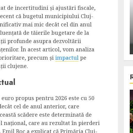
ons:
Din fotoliu
 de incertitudini și ajustări fiscale,
ti, un
The Killer, un film care nu a
ecent că bugetul municipiului Cluj-
e te
reusit sa se ridice la
ificativ mai mic decât cel din anul
primele
nivelul asteptarilor
luențată de tăierile bugetare de la
publicului si criticilor
ații profunde asupra dezvoltării
ALEXANDRU S.
DECEMBER 6, 2023
tățenilor. În acest articol, vom analiza
prioritare, precum și
impactul
pe
ii clujene.
tual
4 min read
 euro propus pentru 2026 este cu 50
ecât cel de anul anterior, care
ceastă scădere este determinată de
Bucatar de ocazie
el național, care au rezultat în pierderi
3 retete delicioase in care
 Emil Boc a explicat că Primăria Cluj-