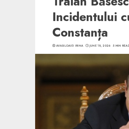
Traian Băsesc
Incidentului 
Constanța
5 min read
AVASILOAIEI IRINA
JUNE 18, 2026
5 MIN REA
SpotOn Cluj
Ce poti vizita in 
Clujului cand te a
weekend prelungi
“Orasul Comoara
ALEXANDRU S.
MAY 31, 2023