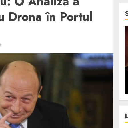
u: O Analiză a
cu Drona în Portul
4 min read
D
SpotOn Cluj
jurul
Festivalurile Clujului. De
fli intr-un
ce atrage Clujul tinerii si
t in
pe cei mai in varsta an de
”?
an?
ALEXANDRU S.
DECEMBER 13, 2023