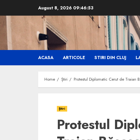
Skip
August 8, 2026
09:46:54
to
content
ACASA
ARTICOLE
STIRI DIN CLUJ
LA
Home
Știri
Protestul Diplomatic Cerut de Traian 
Știri
Protestul Dip