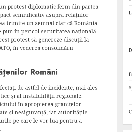
 un protest diplomatic ferm din partea
L
act semnificativ asupra relațiilor
tea trimite un semnal clar că România
e pun în pericol securitatea națională.
est protest să genereze discuții la
ATO, în vederea consolidării
D
ățenilor Români
B
ectați de astfel de incidente, mai ales
S
ce și al instabilității regionale.
ictului în apropierea granițelor
C
te și nesiguranță, iar autoritățile
rile pe care le vor lua pentru a
.