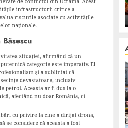
nerate de conflictul din Ucraina. Acest
se retete
carnea de rata e vedeta
tățile infrastructurii critice a
an
incontestabila
alua riscurile asociate cu activitățile
ALEXANDRU S.
NOVEMBER 29, 2023
elor naționale.
an Băsescu
vitatea situației, afirmând că un
puternică categorie este imperativ. El
rofesionalism și a subliniat că
nsecințe devastatoare, inclusiv
 petrol. Aceasta ar fi dus la o
mică, afectând nu doar România, ci
bări cu privire la cine a dirijat drona,
să se considere că aceasta a fost