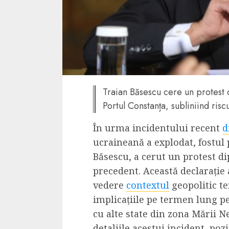
4 min read
La zi
Razboiul din Gaza
fatala pentru Ori
Traian Băsescu cere un protest 
Mijlociu?
Portul Constanța, subliniind risc
ALEXANDRU S.
NOVEMBER 1,
În urma incidentului recent
d
ucraineană a explodat, fostul
Băsescu, a cerut un protest di
precedent. Această declarație 
vedere
contextul
geopolitic t
implicațiile pe termen lung pe
3 min read
cu alte state din zona Mării N
Din fotoliu
detaliile acestui incident, poz