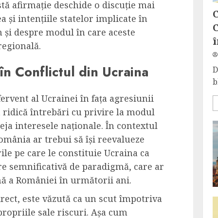
stă afirmație deschide o discuție mai
C
 și intențiile statelor implicate în
C
m și despre modul în care aceste
î
regională.
în Conflictul din Ucraina
D
b
ervent al Ucrainei în fața agresiunii
 ridică întrebări cu privire la modul
eja interesele naționale. În contextul
omânia ar trebui să își reevalueze
ile pe care le constituie Ucraina ca
re semnificativă de paradigmă, care ar
nă a României în următorii ani.
irect, este văzută ca un scut împotriva
propriile sale riscuri. Așa cum