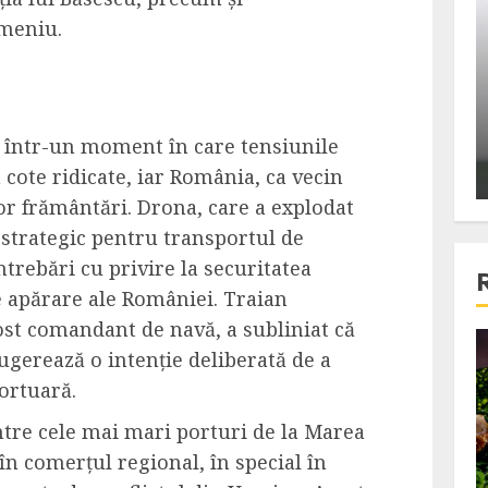
ons:
Din fotoliu
omeniu.
ti, un
The Killer, un film care nu a
e te
reusit sa se ridice la
primele
nivelul asteptarilor
publicului si criticilor
c într-un moment în care tensiunile
 cote ridicate, iar România, ca vecin
ALEXANDRU S.
DECEMBER 6, 2023
tor frământări. Drona, care a explodat
 strategic pentru transportul de
ntrebări cu privire la securitatea
de apărare ale României. Traian
ost comandant de navă, a subliniat că
4 min read
sugerează o intenție deliberată de a
ortuară.
ntre cele mai mari porturi de la Marea
Bucatar de ocazie
în comerțul regional, în special în
3 retete delicioase in care