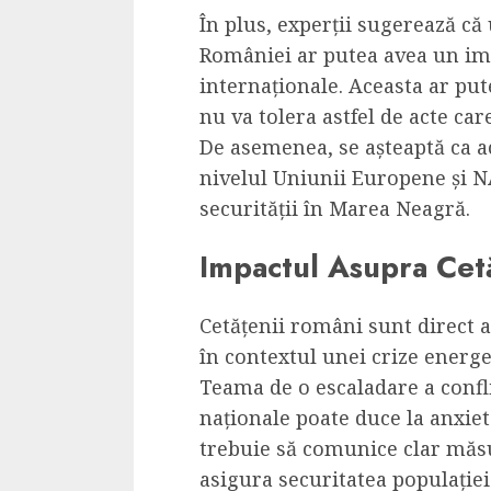
În plus, experții sugerează că
României ar putea avea un imp
internaționale. Aceasta ar pu
nu va tolera astfel de acte car
De asemenea, se așteaptă ca ac
nivelul Uniunii Europene și N
securității în Marea Neagră.
Impactul Asupra Cet
Cetățenii români sunt direct af
în contextul unei crize energeti
Teama de o escaladare a confl
naționale poate duce la anxieta
trebuie să comunice clar măsu
asigura securitatea populației