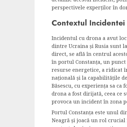
Dungeons & Drag
perspectivele experților în d
Onoare printre ho
Contextul Incidentei
film ca un joc car
cucereste de la 
cadre
Incidentul cu drona a avut lo
dintre Ucraina și Rusia sunt la
ALEXANDRU S.
MAY 17, 2023
direct, se află în centrul aces
în portul Constanța, un punct
resurse energetice, a ridicat î
națională și la capabilitățile 
Băsescu, cu experiența sa ca f
4 min read
drona a fost dirijată, ceea ce 
provoca un incident în zona p
Portul Constanța este unul di
Neagră și joacă un rol crucial 
Bucatar de ocazie