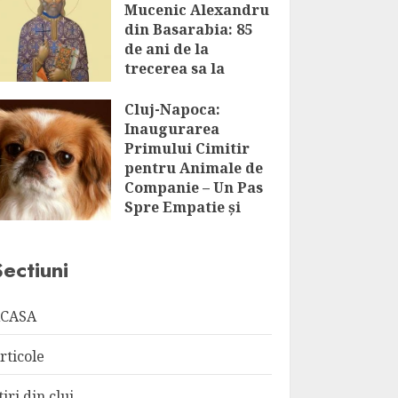
Mucenic Alexandru
din Basarabia: 85
de ani de la
trecerea sa la
Domnul
Cluj-Napoca:
AUGUST 8, 2026
Inaugurarea
Primului Cimitir
pentru Animale de
Companie – Un Pas
Spre Empatie și
Respect
AUGUST 8, 2026
Sectiuni
CASA
rticole
tiri din cluj