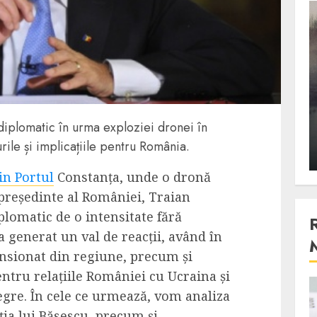
3 min read
Stiinta
, scanteia
Lumina ar putea contribui
entul
si ea la evaporarea apei in
diplomatic în urma exploziei dronei în
natura
urile și implicațiile pentru România.
 2023
ALEXANDRU S.
DECEMBER 27, 2023
in Portul
Constanța, unde o dronă
 președinte al României, Traian
plomatic de o intensitate fără
a generat un val de reacții, având în
ensionat din regiune, precum și
ntru relațiile României cu Ucraina și
4 min read
egre. În cele ce urmează, vom analiza
iția lui Băsescu, precum și