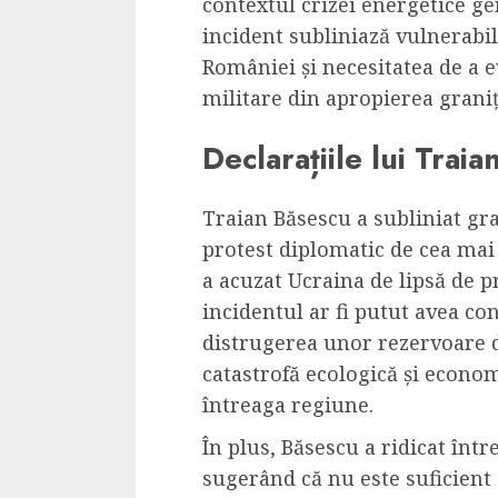
contextul crizei energetice ge
Cele mai delicioa
incident subliniază vulnerabili
cu piept de curc
României și necesitatea de a ev
ALEXANDRU S.
MAY 24, 2023
militare din apropierea graniț
Declarațiile lui Trai
Traian Băsescu a subliniat gra
protest diplomatic de cea mai 
a acuzat Ucraina de lipsă de p
incidentul ar fi putut avea co
distrugerea unor rezervoare de
catastrofă ecologică și econo
întreaga regiune.
În plus, Băsescu a ridicat între
sugerând că nu este suficient 