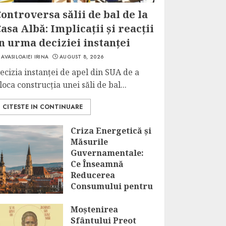
ontroversa sălii de bal de la
asa Albă: Implicații și reacții
n urma deciziei instanței
AVASILOAIEI IRINA
AUGUST 8, 2026
ecizia instanței de apel din SUA de a
loca construcția unei săli de bal...
CITESTE IN CONTINUARE
Criza Energetică și
Măsurile
Guvernamentale:
Ce Înseamnă
Reducerea
Consumului pentru
Marii
Consumatori?
Moștenirea
Sfântului Preot
AUGUST 8, 2026