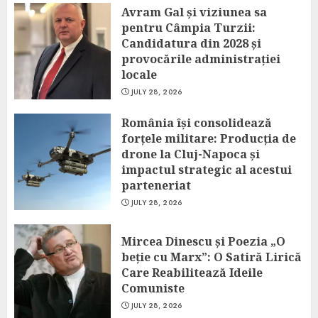
Avram Gal și viziunea sa
pentru Câmpia Turzii:
Candidatura din 2028 și
provocările administrației
locale
JULY 28, 2026
România își consolidează
forțele militare: Producția de
drone la Cluj-Napoca și
impactul strategic al acestui
parteneriat
JULY 28, 2026
Mircea Dinescu și Poezia „O
beție cu Marx”: O Satiră Lirică
Care Reabilitează Ideile
Comuniste
JULY 28, 2026