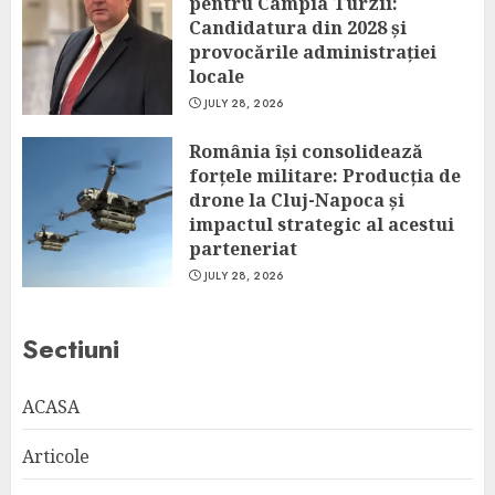
pentru Câmpia Turzii:
Candidatura din 2028 și
provocările administrației
locale
JULY 28, 2026
România își consolidează
forțele militare: Producția de
drone la Cluj-Napoca și
impactul strategic al acestui
parteneriat
JULY 28, 2026
Sectiuni
ACASA
Articole