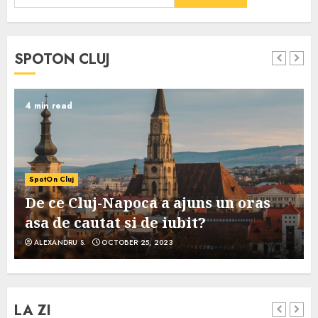
SPOTON CLUJ
4 min read
SpotOn Cluj
De ce Cluj-Napoca a ajuns un oras
asa de cautat si de iubit?
ALEXANDRU S.
OCTOBER 25, 2023
LA ZI