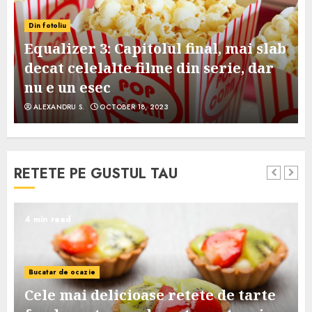
Din fotoliu
Equalizer 3: Capitolul final, mai slab
decat celelalte filme din serie, dar
nu e un esec
ALEXANDRU S.
OCTOBER 18, 2023
RETETE PE GUSTUL TAU
4 min read
Bucatar de ocazie
Cele mai delicioase retete de tarte