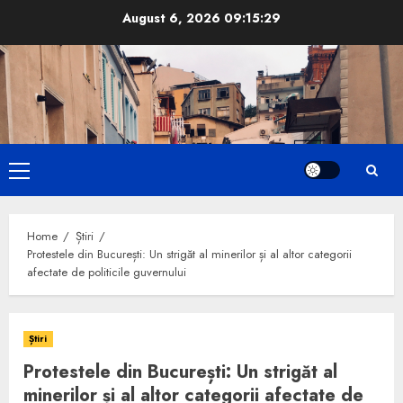
Skip
August 6, 2026
09:15:30
to
content
Primary
Menu
Home
Știri
Protestele din București: Un strigăt al minerilor și al altor categorii
afectate de politicile guvernului
Știri
Protestele din București: Un strigăt al
minerilor și al altor categorii afectate de