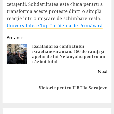
cetățenii. Solidariitatea este cheia pentru a
transforma aceste proteste dintr-o simplă
reacție într-o mișcare de schimbare reală.
Universitatea Cluj: Curățenia de Primăvară
Continue
Previous
Reading
Escaladarea conflictului
israeliano-iranian: 180 de răniți și
Pre
apelurile lui Netanyahu pentru un
pos
război total
Next
Next
Victorie pentru U BT la Sarajevo
post: