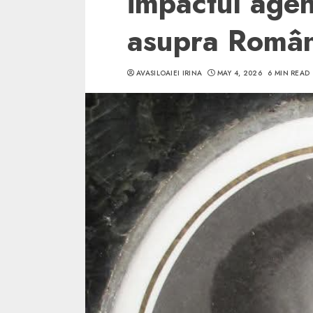
impactul agenț
asupra Român
AVASILOAIEI IRINA
MAY 4, 2026
6 MIN READ
5 min read
SpotOn Cluj
Ce poti vizita in 
Clujului cand te a
weekend prelungi
“Orasul Comoara
ALEXANDRU S.
MAY 31, 2023