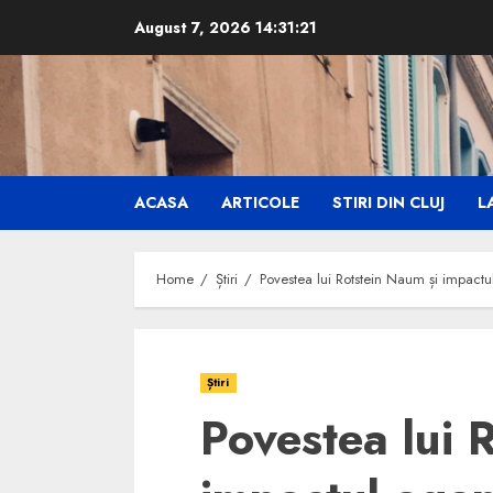
Skip
August 7, 2026
14:31:22
to
content
ACASA
ARTICOLE
STIRI DIN CLUJ
LA
Home
Știri
Povestea lui Rotstein Naum și impactu
Știri
Povestea lui 