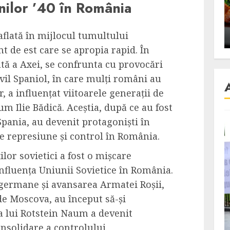
anilor ’40 în România
se retete
carnea de rata e vedeta
an
incontestabila
aflată în mijlocul tumultului
ALEXANDRU S.
NOVEMBER 29, 2023
t de est care se apropia rapid. În
tă a Axei, se confrunta cu provocări
ivil Spaniol, în care mulți români au
, a influențat viitoarele generații de
m Ilie Bădică. Aceștia, după ce au fost
Spania, au devenit protagoniști în
e represiune și control în România.
ilor sovietici a fost o mișcare
influența Uniunii Sovietice în România.
germane și avansarea Armatei Roșii,
de Moscova, au început să-și
ra lui Rotstein Naum a devenit
onsolidare a controlului.