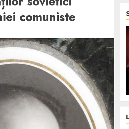
ilor sovietici
iei comuniste
4 min read
SpotOn Cluj
jurul
Festivalurile Clujului. De
fli intr-un
ce atrage Clujul tinerii si
t in
pe cei mai in varsta an de
”?
an?
ALEXANDRU S.
DECEMBER 13, 2023