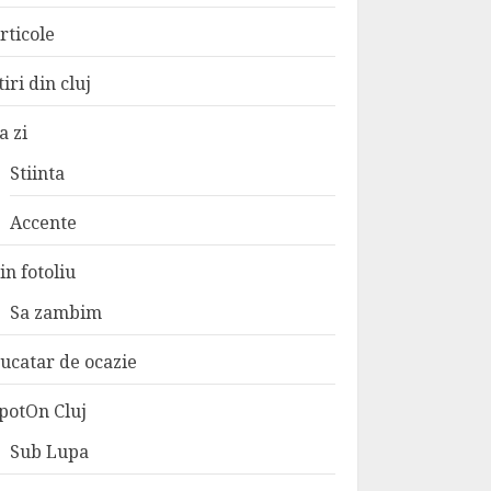
rticole
tiri din cluj
a zi
Stiinta
Accente
in fotoliu
Sa zambim
ucatar de ocazie
potOn Cluj
Sub Lupa