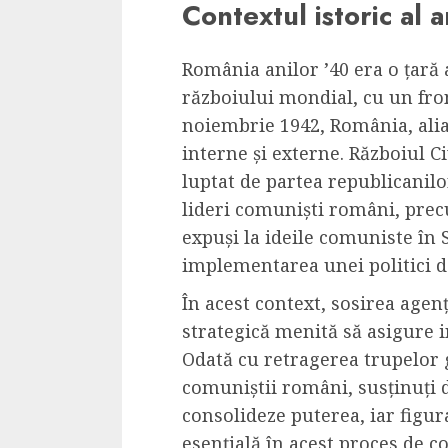
Contextul istoric al 
Cele mai delicioa
cu piept de curc
România anilor ’40 era o țară 
ALEXANDRU S.
MAY 24, 2023
războiului mondial, cu un fron
noiembrie 1942, România, alia
interne și externe. Războiul C
luptat de partea republicanilor
lideri comuniști români, precu
expuși la ideile comuniste în 
implementarea unei politici d
În acest context, sosirea agenț
strategică menită să asigure 
Odată cu retragerea trupelor 
comuniștii români, susținuți 
consolideze puterea, iar figu
esențială în acest proces de c