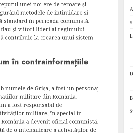
ceputul unei noi ere de teroare și
A
figurând metodele de intimidare și
nă standard în perioada comunistă.
S
lau și viitori lideri ai regimului
L
ă contribuie la crearea unui sistem
um în contrainformațiile
D
b numele de Grișa, a fost un personaj
mațiilor militare din România.
B
um a fost responsabil de
S
vităților militare, în special în
 România a devenit oficial comunistă.
 de o intensificare a activităților de