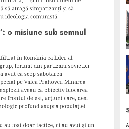
 militară, ci și un instrument de
să atragă simpatizanți și să
cu ideologia comunistă.
: o misiune sub semnul
nfiltrat în România ca lider al
rup, format din partizani sovietici
a avut ca scop sabotarea
special pe Valea Prahovei. Minarea
 explozii aveau ca obiectiv blocarea
e frontul de est, acțiuni care, deși
hologic profund asupra populației
au fost doar tactice, ci au avut și un
A