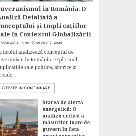
Suveranismul în România: O
naliză Detaliată a
onceptului și Impli cațiilor
ale în Contextul Globalizării
AVASILOAIEI IRINA
AUGUST 7, 2026
rticolul analizează conceptul de
uveranism în România, explorând
mplicațiile sale politice, istorice și
ociale...
CITESTE IN CONTINUARE
Starea de alertă
energetică: O
analiză critică a
măsurilor luate de
guvern în fața
crizei energetice