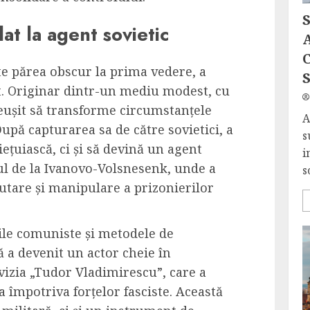
dat la agent sovietic
A
C
te părea obscur la prima vedere, a
S
. Originar dintr-un mediu modest, cu
reușit să transforme circumstanțele
A
După capturarea sa de către sovietici, a
s
iețuiască, ci și să devină un agent
i
ărul de la Ivanovo-Volsnesenk, unde a
s
crutare și manipulare a prizonierilor
iile comuniste și metodele de
ă a devenit un actor cheie în
vizia „Tudor Vladimirescu”, care a
a împotriva forțelor fasciste. Această