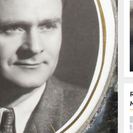
3 min read
Stiinta
, scanteia
Lumina ar putea contribui
entul
si ea la evaporarea apei in
natura
 2023
ALEXANDRU S.
DECEMBER 27, 2023
4 min read