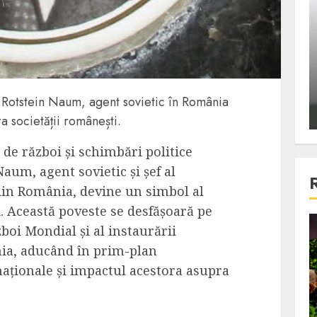
ons:
Din fotoliu
ti, un
The Killer, un film care nu a
e te
reusit sa se ridice la
primele
nivelul asteptarilor
publicului si criticilor
ui Rotstein Naum, agent sovietic în România
ALEXANDRU S.
DECEMBER 6, 2023
a societății românești.
de război și schimbări politice
aum, agent sovietic și șef al
din România, devine un simbol al
i. Această poveste se desfășoară pe
zboi Mondial și al instaurării
4 min read
ia, aducând în prim-plan
naționale și impactul acestora asupra
Bucatar de ocazie
3 retete delicioase in care