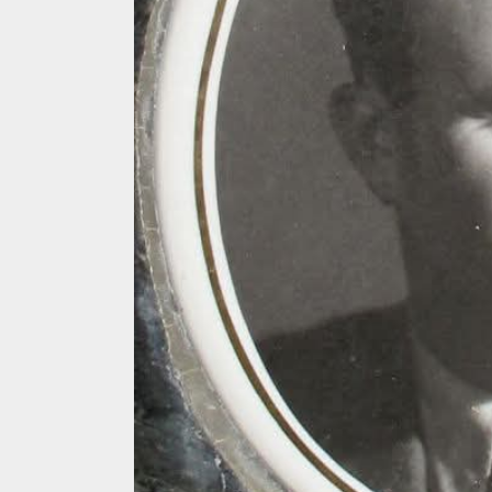
4 min read
La zi
Razboiul din Gaza
fatala pentru Ori
Mijlociu?
ALEXANDRU S.
NOVEMBER 1,
3 min read
Din fotoliu