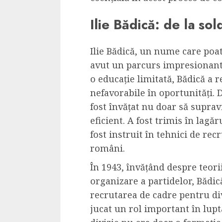
Ilie Bădică: de la sol
Ilie Bădică, un nume care poa
avut un parcurs impresionant
o educație limitată, Bădică a 
nefavorabile în oportunități. 
fost învățat nu doar să suprav
eficient. A fost trimis în lag
fost instruit în tehnici de re
români.
În 1943, învățând despre teor
organizare a partidelor, Bădic
recrutarea de cadre pentru di
jucat un rol important în lupt