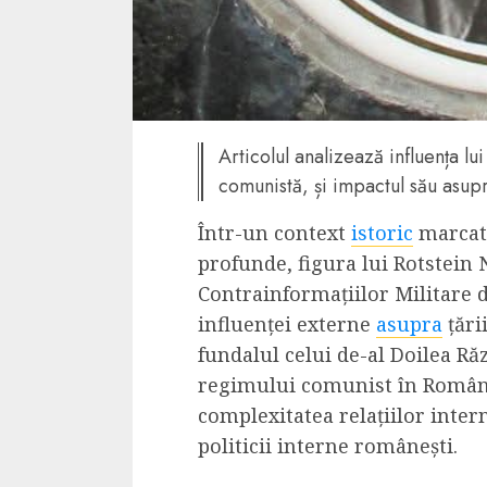
Dungeons & Drag
Onoare printre ho
film ca un joc car
cucereste de la 
cadre
Articolul analizează influența l
ALEXANDRU S.
MAY 17, 2023
comunistă, și impactul său asupr
Într-un context
istoric
marcat 
profunde, figura lui Rotstein N
Contrainformațiilor Militare 
influenței externe
asupra
țări
fundalul celui de-al Doilea Ră
4 min read
regimului comunist în Român
complexitatea relațiilor inter
politicii interne românești.
Bucatar de ocazie