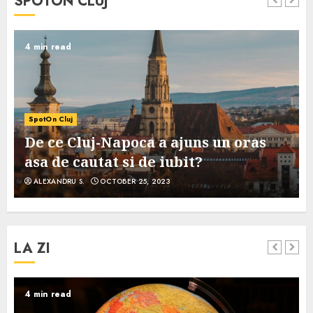
SPOTON CLUJ
4 min read
SpotOn Cluj
De ce Cluj-Napoca a ajuns un oras
asa de cautat si de iubit?
ALEXANDRU S.
OCTOBER 25, 2023
LA ZI
4 min read