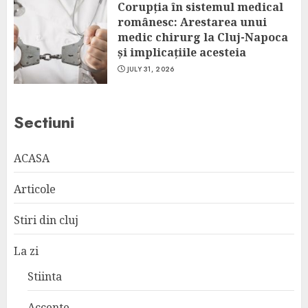
Corupția în sistemul medical
românesc: Arestarea unui
medic chirurg la Cluj-Napoca
și implicațiile acesteia
JULY 31, 2026
Sectiuni
ACASA
Articole
Stiri din cluj
La zi
Stiinta
Accente