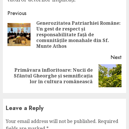
Continue
Previous
Reading
Generozitatea Patriarhiei Române:
Un gest de respect și
Pre
responsabilitate față de
pos
comunitățile monahale din Sf.
Munte Athos
Next
Primăvara înfloritoare: Nucii de
Next
Sfântul Gheorghe și semnificația
post:
lor în cultura românească
Leave a Reply
Your email address will not be published.
Required
fields are marked
*