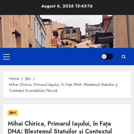
Skip
August 6, 2026
15:43:17
to
content
Primary
Menu
Home
Știri
Mihai Chirica, Primarul Iașului, în Fața DNA: Blestemul Statuilor și
Contextul Scandalului Păcură
Știri
Mihai Chirica, Primarul Iașului, în Fața
DNA: Blestemul Statuilor și Contextul