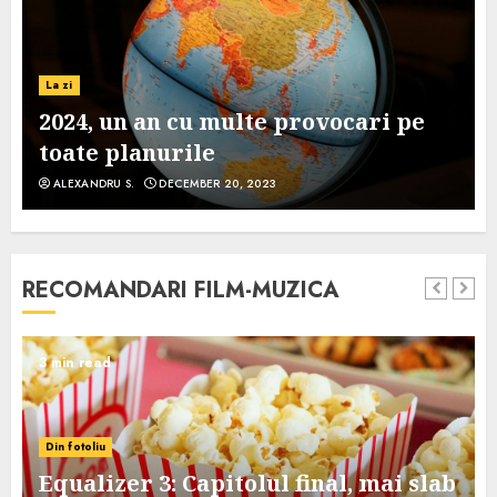
La zi
2024, un an cu multe provocari pe
toate planurile
ALEXANDRU S.
DECEMBER 20, 2023
RECOMANDARI FILM-MUZICA
3 min read
Din fotoliu
Equalizer 3: Capitolul final, mai slab