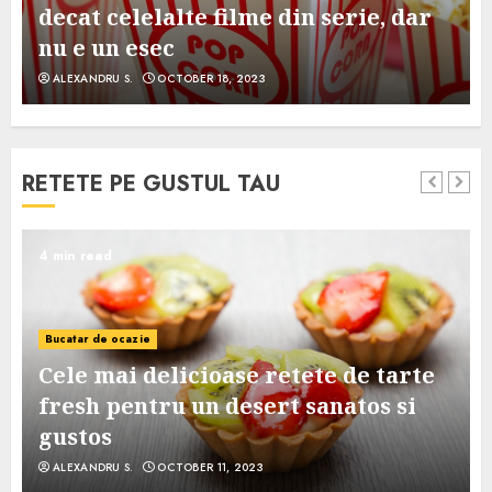
decat celelalte filme din serie, dar
nu e un esec
ALEXANDRU S.
OCTOBER 18, 2023
RETETE PE GUSTUL TAU
4 min read
Bucatar de ocazie
Cele mai delicioase retete de tarte
e
fresh pentru un desert sanatos si
gustos
ALEXANDRU S.
OCTOBER 11, 2023