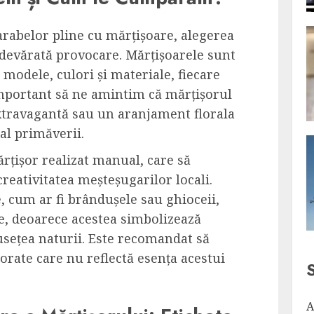
arabelor pline cu mărțișoare, alegerea
adevărată provocare. Mărțișoarele sunt
 modele, culori și materiale, fiecare
important să ne amintim că mărțișorul
extravagantă sau un aranjament florala
al primăverii.
ărțișor realizat manual, care să
 creativitatea meșteșugarilor locali.
, cum ar fi brândușele sau ghioceii,
e, deoarece acestea simbolizează
musețea naturii. Este recomandat să
orate care nu reflectă esența acestui
A