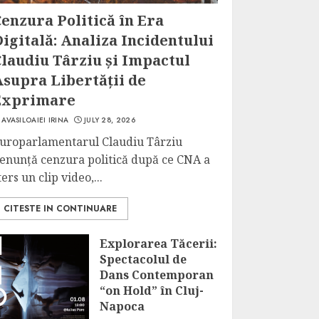
enzura Politică în Era
igitală: Analiza Incidentului
laudiu Târziu și Impactul
Asupra Libertății de
Exprimare
AVASILOAIEI IRINA
JULY 28, 2026
uroparlamentarul Claudiu Târziu
enunță cenzura politică după ce CNA a
ters un clip video,...
CITESTE IN CONTINUARE
Explorarea Tăcerii:
Spectacolul de
Dans Contemporan
“on Hold” în Cluj-
Napoca