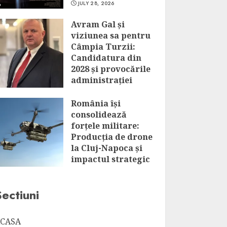
JULY 28, 2026
Avram Gal și
viziunea sa pentru
Câmpia Turzii:
Candidatura din
2028 și provocările
administrației
locale
România își
JULY 28, 2026
consolidează
forțele militare:
Producția de drone
la Cluj-Napoca și
impactul strategic
al acestui
parteneriat
Sectiuni
JULY 28, 2026
CASA