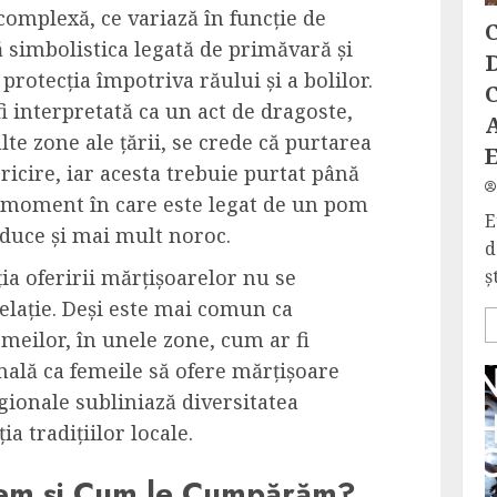
complexă, ce variază în funcție de
C
ă simbolistica legată de primăvară și
D
 protecția împotriva răului și a bolilor.
C
i interpretată ca un act de dragoste,
lte zone ale țării, se crede că purtarea
ricire, iar acesta trebuie purtat până
, moment în care este legat de un pom
E
aduce și mai mult noroc.
d
ș
ția oferirii mărțișoarelor nu se
relație. Deși este mai comun ca
emeilor, în unele zone, cum ar fi
mală ca femeile să ofere mărțișoare
egionale subliniază diversitatea
a tradițiilor locale.
gem și Cum le Cumpărăm?