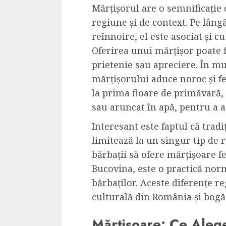
Mărțișorul are o semnificație 
regiune și de context. Pe lâng
reînnoire, el este asociat și cu
Oferirea unui mărțișor poate f
prietenie sau apreciere. În mu
mărțișorului aduce noroc și fe
la prima floare de primăvară
sau aruncat în apă, pentru a 
Interesant este faptul că tradi
limitează la un singur tip de 
bărbații să ofere mărțișoare f
Bucovina, este o practică nor
bărbaților. Aceste diferențe r
culturală din România și bogăți
Mărțișoare: Ce Ale