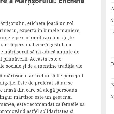
re a Mărțișorului: Eticheta
A
S
rțișorului, eticheta joacă un rol
rinescu, expertă în bunele maniere,
L
umele pe cartonul care însoțește
oar că personalizează gestul, dar
te mărțișorul să își aducă aminte de
al primăverii. Aceasta este o
D
le sociale și de a menține tradiția vie.
ă mărțișorul ar trebui să fie perceput
ligație. Este de preferat să nu se
B
e masă din care să alegă persoana
S
singur mărțișor este un gest mai
emenea, este recomandat ca femeile să
 promovând astfel solidaritatea și