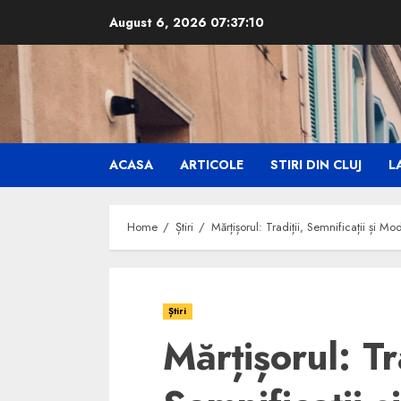
Skip
August 6, 2026
07:37:12
to
content
ACASA
ARTICOLE
STIRI DIN CLUJ
LA
Home
Știri
Mărțișorul: Tradiții, Semnificații și M
Știri
Mărțișorul: Tra