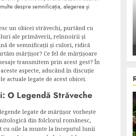
ons:
Din fotoliu
 multe despre semnificația, alegerea și
ti, un
The Killer, un film care nu a
e te
reusit sa se ridice la
esc un obicei străvechi, purtând cu
primele
nivelul asteptarilor
ri ale primăverii, reînnoirii și
publicului si criticilor
nă de semnificații și culori, ridică
ALEXANDRU S.
DECEMBER 6, 2023
rtăm mărțișor? Ce fel de mărțișoare
esaje transmitem prin acest gest? În
aceste aspecte, aducând în discuție
le actuale legate de acest obicei.
ui: O Legendă Străveche
4 min read
legende legate de mărțișor vorbește
mitologică din folclorul românesc,
Bucatar de ocazie
t cu oile la munte la începutul lunii
3 retete delicioase in care