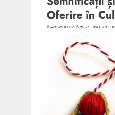
Semnificații ș
Oferire în C
AVASILOAIEI IRINA
MARCH 1, 2026
5 MIN RE
5 min read
SpotOn Cluj
Ce poti vizita in 
Clujului cand te a
weekend prelungi
“Orasul Comoara
ALEXANDRU S.
MAY 31, 2023