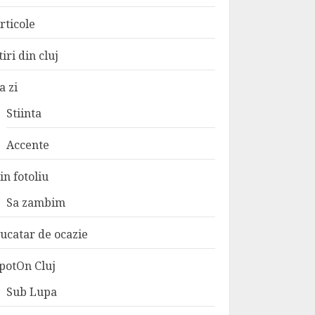
rticole
tiri din cluj
a zi
Stiinta
Accente
in fotoliu
Sa zambim
ucatar de ocazie
potOn Cluj
Sub Lupa