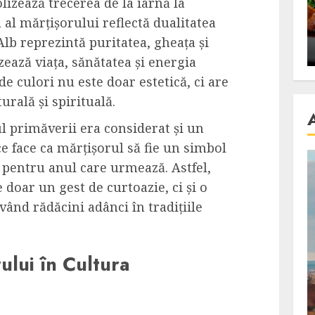
izează trecerea de la iarnă la
se retete
carnea de rata e vedeta
u al mărțișorului reflectă dualitatea
an
incontestabila
lb reprezintă puritatea, gheața și
ALEXANDRU S.
NOVEMBER 29, 2023
zează viața, sănătatea și energia
e culori nu este doar estetică, ci are
urală și spirituală.
ul primăverii era considerat și un
 face ca mărțișorul să fie un simbol
ii pentru anul care urmează. Astfel,
 doar un gest de curtoazie, ci și o
vând rădăcini adânci în tradițiile
ului în Cultura