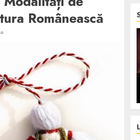
i Modalități de
ultura Românească
AD
4 min read
SpotOn Cluj
jurul
Festivalurile Clujului. De
fli intr-un
ce atrage Clujul tinerii si
t in
pe cei mai in varsta an de
”?
an?
ALEXANDRU S.
DECEMBER 13, 2023