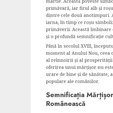
martie. Această poveste simbol
Cele mai delicioa
primăvară, iar firul alb și roș
cu piept de curc
dintre cele două anotimpuri. A
ALEXANDRU S.
MAY 24, 2023
iarna, în timp ce roșu simboli
primăverii. Această îmbinare d
și o profundă semnificație cult
Până în secolul XVIII, început
moment al Anului Nou, ceea ce
al reînnoirii și al prosperităț
oferirea unui mărțișor nu este
urare de bine și de sănătate, a
populare ale românilor.
Semnificația Mărțișor
Românească