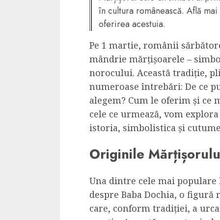
Dungeons & Drag
în cultura românească. Află mai
Onoare printre ho
oferirea acestuia.
film ca un joc car
Pe 1 martie, românii sărbător
cucereste de la 
mândrie mărțișoarele – simbolu
cadre
norocului. Această tradiție, pli
ALEXANDRU S.
MAY 17, 2023
numeroase întrebări: De ce pu
alegem? Cum le oferim și ce m
cele ce urmează, vom explora 
istoria, simbolistica și cutume
Originile Mărțișorul
4 min read
Una dintre cele mai populare 
despre Baba Dochia, o figură 
care, conform tradiției, a urca
Bucatar de ocazie