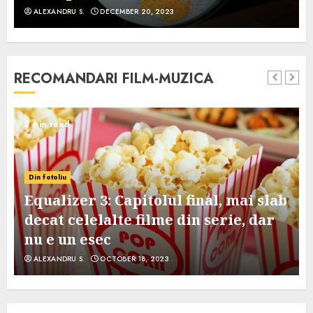
ALEXANDRU S.
DECEMBER 20, 2023
RECOMANDARI FILM-MUZICA
3 min read
Din fotoliu
Equalizer 3: Capitolul final, mai slab
decat celelalte filme din serie, dar
nu e un esec
ALEXANDRU S.
OCTOBER 18, 2023