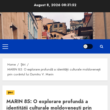
Skip
August 8, 2026
08:31:54
to
content
Primary
Menu
Home
Știri
MARIN 85: O explorare profundă a identității culturale moldovenești
prin cuvântul lui Dumitru V. Marin
Știri
MARIN 85: O explorare profundă a
identității culturale moldovenești prin