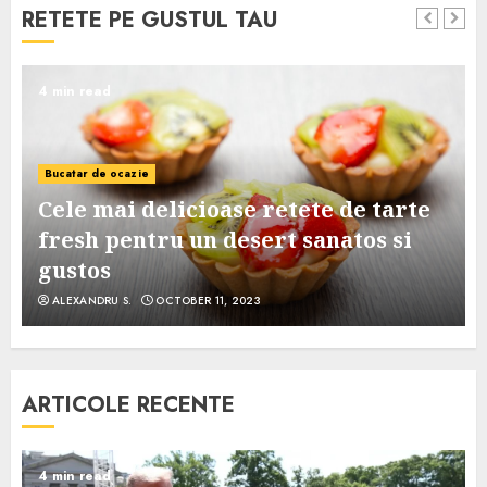
RETETE PE GUSTUL TAU
4 min read
Bucatar de ocazie
Cele mai delicioase retete de tarte
e
fresh pentru un desert sanatos si
gustos
ALEXANDRU S.
OCTOBER 11, 2023
ARTICOLE RECENTE
4 min read