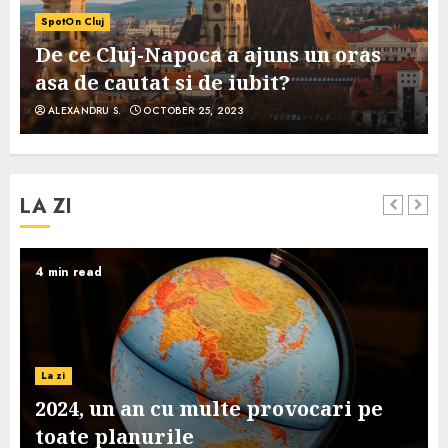
SpotOn Cluj
De ce Cluj-Napoca a ajuns un oras
asa de cautat si de iubit?
ALEXANDRU S.
OCTOBER 25, 2023
LA ZI
4 min read
La zi
2024, un an cu multe provocari pe
toate planurile