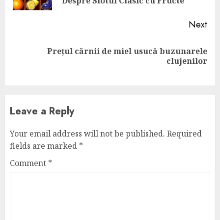
pos
Despre Slotul Clasic cu Fructe
Next
Prețul cărnii de miel usucă buzunarele
Next
clujenilor
post:
Leave a Reply
Your email address will not be published.
Required
fields are marked
*
Comment
*