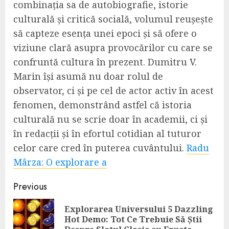
combinația sa de autobiografie, istorie
culturală și critică socială, volumul reușește
să capteze esența unei epoci și să ofere o
viziune clară asupra provocărilor cu care se
confruntă cultura în prezent. Dumitru V.
Marin își asumă nu doar rolul de
observator, ci și pe cel de actor activ în acest
fenomen, demonstrând astfel că istoria
culturală nu se scrie doar în academii, ci și
în redacții și în efortul cotidian al tuturor
celor care cred în puterea cuvântului.
Radu
Mârza: O explorare a
Continue
Previous
Reading
Explorarea Universului 5 Dazzling
Pre
Hot Demo: Tot Ce Trebuie Să Știi