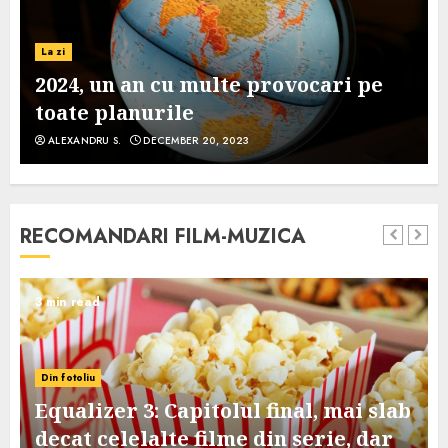
La zi
2024, un an cu multe provocari pe
toate planurile
ALEXANDRU S.
DECEMBER 20, 2023
RECOMANDARI FILM-MUZICA
3 min read
Din fotoliu
Equalizer 3: Capitolul final, mai slab
decat celelalte filme din serie, dar