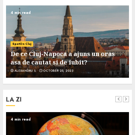
4 min read
SpotOn Cluj
De ce Cluj-Napoca a ajuns un oras
asa de cautat si de iubit?
ALEXANDRU S.
OCTOBER 25, 2023
LA ZI
4 min read