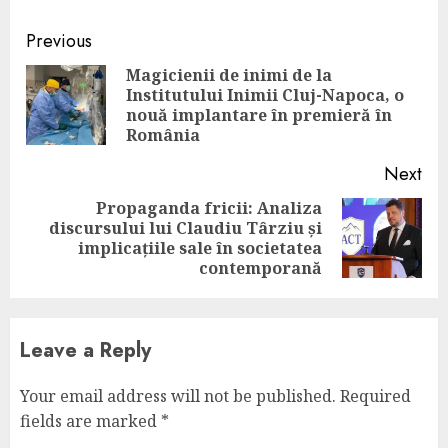
Continue
Previous
Reading
Magicienii de inimi de la
Institutului Inimii Cluj-Napoca, o
Pre
nouă implantare în premieră în
pos
România
Next
Propaganda fricii: Analiza
discursului lui Claudiu Târziu și
Next
implicațiile sale în societatea
post:
contemporană
Leave a Reply
Your email address will not be published.
Required
fields are marked
*