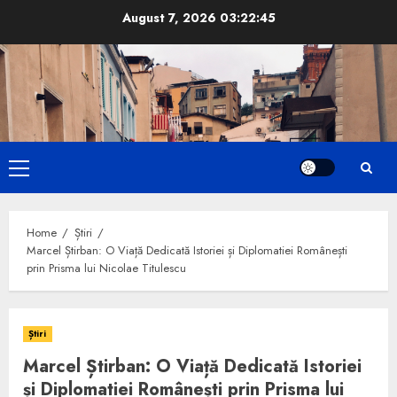
Skip
August 7, 2026
03:22:46
to
content
Primary
Menu
Home
Știri
Marcel Știrban: O Viață Dedicată Istoriei și Diplomatiei Românești
prin Prisma lui Nicolae Titulescu
Știri
Marcel Știrban: O Viață Dedicată Istoriei
și Diplomatiei Românești prin Prisma lui