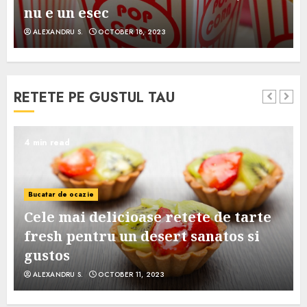
nu e un esec
ALEXANDRU S.
OCTOBER 18, 2023
RETETE PE GUSTUL TAU
4 min read
Bucatar de ocazie
Cele mai delicioase retete de tarte
e
fresh pentru un desert sanatos si
gustos
ALEXANDRU S.
OCTOBER 11, 2023