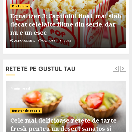
Din fotoliu
Equalizer 3: Capitolul final, mai slab
decat celelalte filme din serie, dar
nu e un esec
ALEXANDRU S.
OCTOBER 18, 2023
RETETE PE GUSTUL TAU
4 min read
Bucatar de ocazie
Cele mai delicioase retete de tarte
e
fresh pentru un desert sanatos si