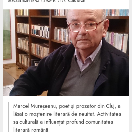
AVASILOAIEI IRINA
MAY 15, 2026
5 MIN READ
Marcel Mureșeanu, poet și prozator din Cluj, a
lăsat o moștenire literară de neuitat. Activitatea
sa culturală a influențat profund comunitatea
literară română.