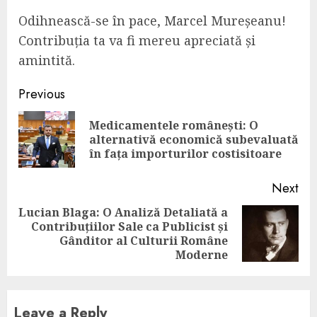
Odihnească-se în pace, Marcel Mureșeanu!
Contribuția ta va fi mereu apreciată și
amintită.
Continue
Previous
Reading
Medicamentele românești: O
Pre
alternativă economică subevaluată
pos
în fața importurilor costisitoare
Next
Lucian Blaga: O Analiză Detaliată a
Contribuțiilor Sale ca Publicist și
Next
Gânditor al Culturii Române
post:
Moderne
Leave a Reply