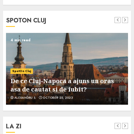
SPOTON CLUJ
4 min read
SpotOn Cluj
De ce Cluj-Napoca a ajuns un oras
asa de cautat si de iubit?
ALEXANDRU S.
OCTOBER 25, 2023
LA ZI