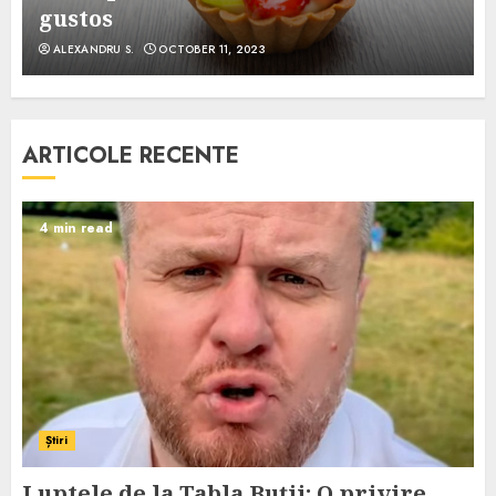
gustos
ALEXANDRU S.
OCTOBER 11, 2023
ARTICOLE RECENTE
4 min read
Știri
Luptele de la Tabla Buții: O privire