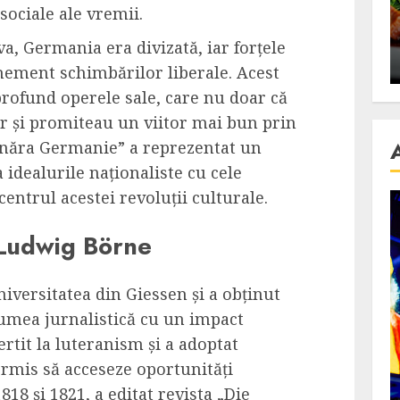
se retete
carnea de rata e vedeta
 sociale ale vremii.
an
incontestabila
va, Germania era divizată, iar forțele
ALEXANDRU S.
NOVEMBER 29, 2023
ement schimbărilor liberale. Acest
profund operele sale, care nu doar că
dar și promiteau un viitor mai bun prin
ânăra Germanie” a reprezentat un
idealurile naționaliste cu cele
 centrul acestei revoluții culturale.
i Ludwig Börne
niversitatea din Giessen și a obținut
lumea jurnalistică cu un impact
ertit la luteranism și a adoptat
rmis să acceseze oportunități
18 și 1821, a editat revista „Die