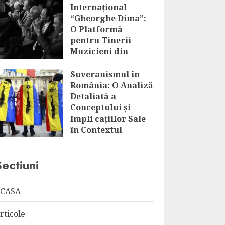
Internațional
“Gheorghe Dima”:
O Platformă
pentru Tinerii
Muzicieni din
România și Nu
Numai
Suveranismul în
România: O Analiză
AUGUST 7, 2026
Detaliată a
Conceptului și
Impli cațiilor Sale
în Contextul
Globalizării
AUGUST 7, 2026
Sectiuni
CASA
rticole