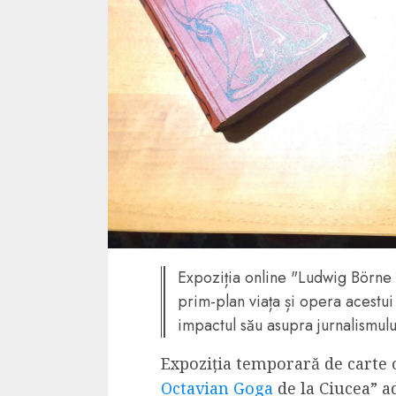
4 min read
La zi
Razboiul din Gaza
fatala pentru Ori
Mijlociu?
ALEXANDRU S.
NOVEMBER 1,
Expoziția online "Ludwig Börne
prim-plan viața și opera acestui
impactul său asupra jurnalismului
Expoziția temporară de carte
3 min read
Din fotoliu
Octavian Goga
de la Ciucea” a