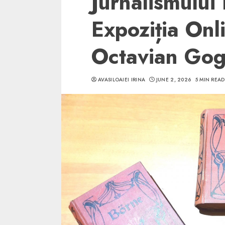
Jurnalismului 
Expoziția Onli
Octavian Go
5 min read
AVASILOAIEI IRINA
JUNE 2, 2026
5 MIN READ
SpotOn Cluj
Ce poti vizita in 
Clujului cand te a
weekend prelungi
“Orasul Comoara
ALEXANDRU S.
MAY 31, 2023