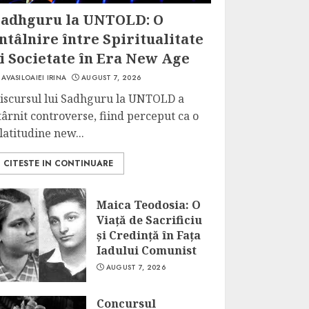
Sadhguru la UNTOLD: O
ntâlnire între Spiritualitate
i Societate în Era New Age
AVASILOAIEI IRINA
AUGUST 7, 2026
iscursul lui Sadhguru la UNTOLD a
târnit controverse, fiind perceput ca o
latitudine new...
CITESTE IN CONTINUARE
Maica Teodosia: O
Viață de Sacrificiu
și Credință în Fața
Iadului Comunist
AUGUST 7, 2026
Concursul