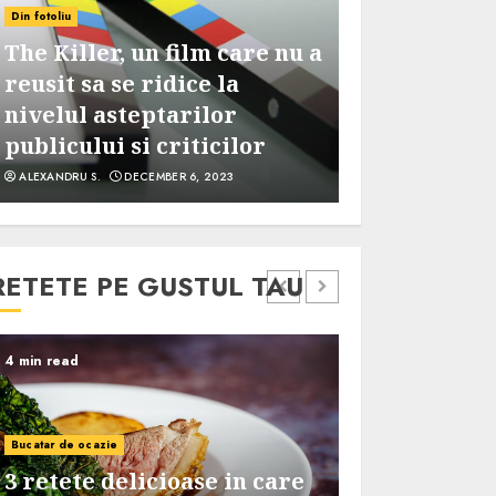
Oppenheimer
Din fotoliu
Equalizer 3: Capitolul final,
care Christ
mai slab decat celelalte
straluceste
filme din serie, dar nu e un
secunda pan
esec
minut al pel
ALEXANDRU S.
OCTOBER 18, 2023
ALEXANDRU S.
AU
RETETE PE GUSTUL TAU
4 min read
4 min read
Bucatar de ocazie
Bucatar de ocazie
Cele mai delicioase retete
Cele mai gu