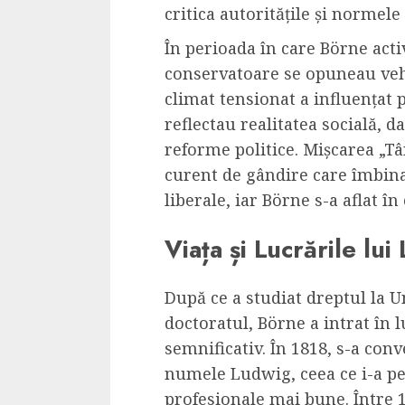
Cele mai delicioa
critica autoritățile și normele
cu piept de curc
În perioada în care Börne acti
ALEXANDRU S.
MAY 24, 2023
conservatoare se opuneau veh
climat tensionat a influențat 
reflectau realitatea socială, 
reforme politice. Mișcarea „T
curent de gândire care îmbina 
liberale, iar Börne s-a aflat în
Viața și Lucrările lu
După ce a studiat dreptul la U
doctoratul, Börne a intrat în 
semnificativ. În 1818, s-a conv
numele Ludwig, ceea ce i-a pe
profesionale mai bune. Între 18