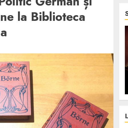
Politic German și
ne la Biblioteca
ga
4 min read
SpotOn Cluj
jurul
Festivalurile Clujului. De
fli intr-un
ce atrage Clujul tinerii si
t in
pe cei mai in varsta an de
”?
an?
ALEXANDRU S.
DECEMBER 13, 2023