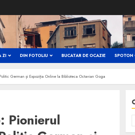
 ZI
DIN FOTOLIU
BUCATAR DE OCAZIE
SPOTON 
 Politic German și Expoziția Online la Biblioteca Octavian Goga
 Pionierul