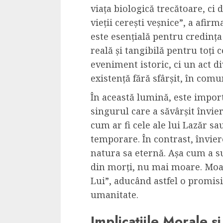
viața biologică trecătoare, ci 
vieții cerești veșnice”, a afirm
este esențială pentru credința
reală și tangibilă pentru toți 
eveniment istoric, ci un act di
existență fără sfârșit, în com
În această lumină, este impor
singurul care a săvârșit învieri
cum ar fi cele ale lui Lazăr sa
temporare. În contrast, înviere
natura sa eternă. Așa cum a su
din morți, nu mai moare. Moa
Lui”, aducând astfel o promis
umanitate.
Implicațiile Morale și