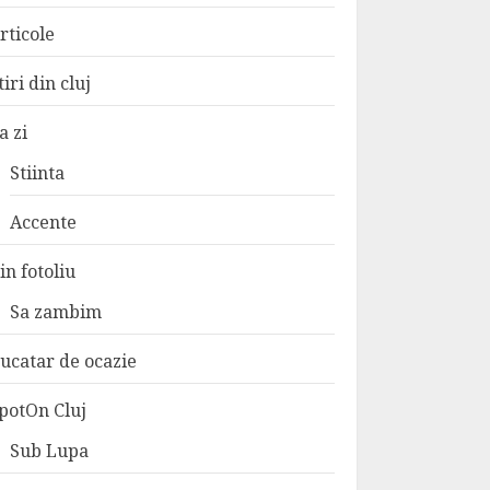
rticole
tiri din cluj
a zi
Stiinta
Accente
in fotoliu
Sa zambim
ucatar de ocazie
potOn Cluj
Sub Lupa