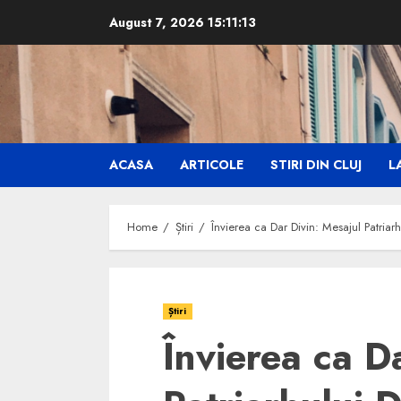
Skip
August 7, 2026
15:11:15
to
content
ACASA
ARTICOLE
STIRI DIN CLUJ
LA
Home
Știri
Învierea ca Dar Divin: Mesajul Patriarh
Știri
Învierea ca D