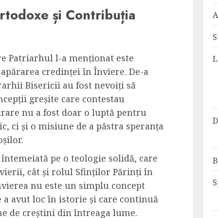
Ortodoxe și Contribuția
A
S
re Patriarhul l-a menționat este
L
n apărarea credinței în Înviere. De-a
rarhii Bisericii au fost nevoiți să
ncepții greșite care contestau
părare nu a fost doar o luptă pentru
D
, ci și o misiune de a păstra speranța
șilor.
t întemeiată pe o teologie solidă, care
B
rii, cât și rolul Sfinților Părinți în
S
Învierea nu este un simplu concept
a avut loc în istorie și care continuă
ne de creștini din întreaga lume.