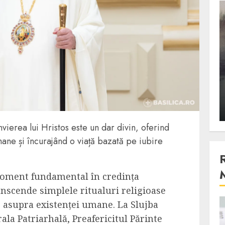
3 min read
Stiinta
, scanteia
Lumina ar putea contribui
entul
si ea la evaporarea apei in
natura
 2023
ALEXANDRU S.
DECEMBER 27, 2023
nvierea lui Hristos este un dar divin, oferind
ane și încurajând o viață bazată pe iubire
 moment fundamental în credința
anscende simplele ritualuri religioase
e asupra existenței umane. La Slujba
4 min read
ala Patriarhală, Preafericitul Părinte