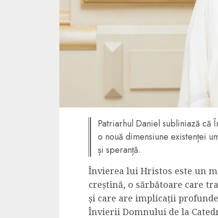
4 min read
La zi
Razboiul din Gaza
fatala pentru Ori
Mijlociu?
ALEXANDRU S.
NOVEMBER 1,
Patriarhul Daniel subliniază că Î
o nouă dimensiune existenței um
și speranță.
Învierea lui Hristos este un
creștină, o sărbătoare care tr
și care are implicații profund
3 min read
Învierii Domnului de la Catedr
Din fotoliu