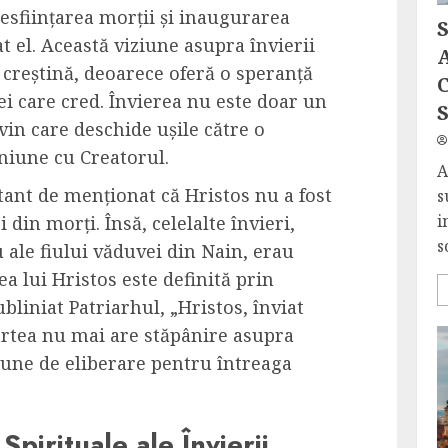
desființarea morții și inaugurarea
at el. Această viziune asupra învierii
A
 creștină, deoarece oferă o speranță
C
cei care cred. Învierea nu este doar un
S
vin care deschide ușile către o
uniune cu Creatorul.
A
tant de menționat că Hristos nu a fost
s
i
 din morți. Însă, celelalte învieri,
s
u ale fiului văduvei din Nain, erau
a lui Hristos este definită prin
bliniat Patriarhul, „Hristos, înviat
rtea nu mai are stăpânire asupra
iune de eliberare pentru întreaga
 Spirituale ale Învierii