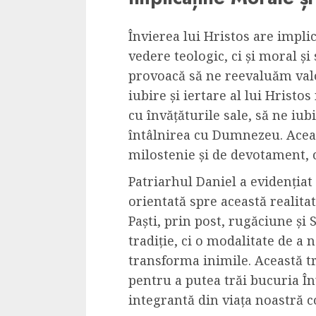
Învierea lui Hristos are impli
vedere teologic, ci și moral și
provoacă să ne reevaluăm valor
iubire și iertare al lui Hrist
cu învățăturile sale, să ne iu
întâlnirea cu Dumnezeu. Aceast
milostenie și de devotament, ca
Patriarhul Daniel a evidențiat 
orientată spre această realitat
Paști, prin post, rugăciune și 
tradiție, ci o modalitate de a
transforma inimile. Această t
pentru a putea trăi bucuria În
integrantă din viața noastră c