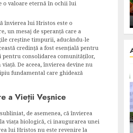
re o valoare eternă în ochii lui
se retete
carnea de rata e vedeta
an
incontestabila
ALEXANDRU S.
NOVEMBER 29, 2023
ă învierea lui Hristos este o
re, un mesaj de speranță care a
ile creștine timpurii, aducându-le
Această credință a fost esențială pentru
și pentru consolidarea comunităților,
n viață. De aceea, învierea devine nu
cipiu fundamental care ghidează
e a Vieții Veșnice
 subliniat, de asemenea, că învierea
 la viața biologică, ci inaugurarea unei
rea lui Hristos nu este revenire la