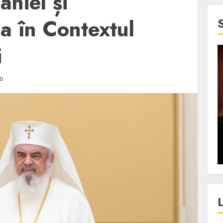
aniel și
sa în Contextul
i
4 min read
AD
SpotOn Cluj
jurul
Festivalurile Clujului. De
fli intr-un
ce atrage Clujul tinerii si
t in
pe cei mai in varsta an de
”?
an?
ALEXANDRU S.
DECEMBER 13, 2023