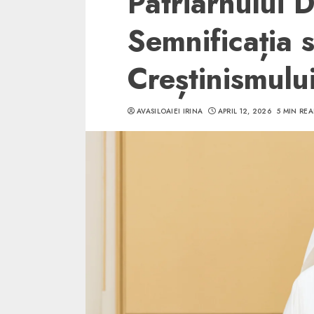
Patriarhului D
Semnificația 
Creștinismulu
5 min read
AVASILOAIEI IRINA
APRIL 12, 2026
5 MIN RE
SpotOn Cluj
Ce poti vizita in 
Clujului cand te a
weekend prelungi
“Orasul Comoara
ALEXANDRU S.
MAY 31, 2023