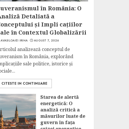
Suveranismul în România: O
naliză Detaliată a
onceptului și Impli cațiilor
ale în Contextul Globalizării
AVASILOAIEI IRINA
AUGUST 7, 2026
rticolul analizează conceptul de
uveranism în România, explorând
mplicațiile sale politice, istorice și
ociale...
CITESTE IN CONTINUARE
Starea de alertă
energetică: O
analiză critică a
măsurilor luate de
guvern în fața
crizei energetice