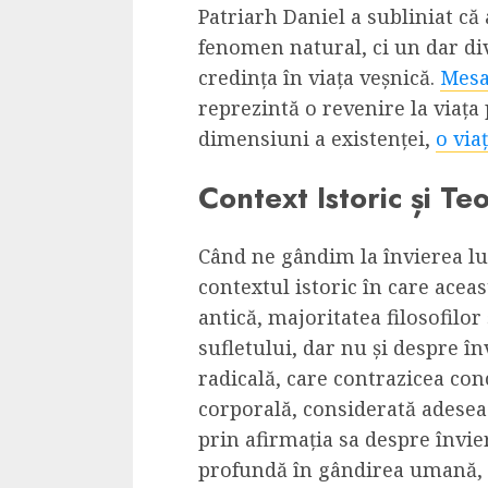
Patriarh Daniel a subliniat că
Dungeons & Drag
fenomen natural, ci un dar div
Onoare printre ho
credința în viața veșnică.
Mesa
film ca un joc car
reprezintă o revenire la viaț
cucereste de la 
dimensiuni a existenței,
o via
cadre
ALEXANDRU S.
MAY 17, 2023
Context Istoric și Teo
Când ne gândim la învierea lui
contextul istoric în care aceas
antică, majoritatea filosofilo
sufletului, dar nu și despre în
4 min read
radicală, care contrazicea co
corporală, considerată adesea 
prin afirmația sa despre învie
profundă în gândirea umană, 
Bucatar de ocazie