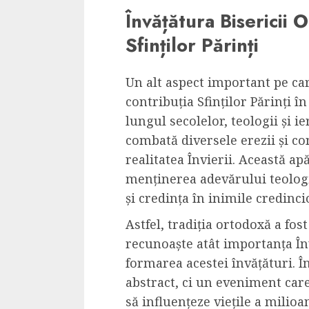
Învățătura Bisericii 
Sfinților Părinți
Un alt aspect important pe ca
contribuția Sfinților Părinți î
lungul secolelor, teologii și ie
combată diversele erezii și co
realitatea Învierii. Această a
menținerea adevărului teologic
și credința în inimile credincio
Astfel, tradiția ortodoxă a fos
recunoaște atât importanța Învie
formarea acestei învățături. 
abstract, ci un eveniment care 
să influențeze viețile a milioa