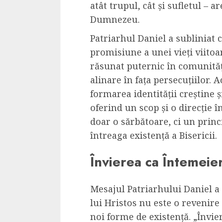
atât trupul, cât și sufletul – a
Cele mai delicioa
Dumnezeu.
cu piept de curc
ALEXANDRU S.
MAY 24, 2023
Patriarhul Daniel a subliniat c
promisiune a unei vieți viitoa
răsunat puternic în comunităț
alinare în fața persecuțiilor. 
formarea identității creștine 
oferind un scop și o direcție î
doar o sărbătoare, ci un prin
întreaga existență a Bisericii.
Învierea ca Întemeier
Mesajul Patriarhului Daniel a
lui Hristos nu este o revenire
noi forme de existență. „Învie