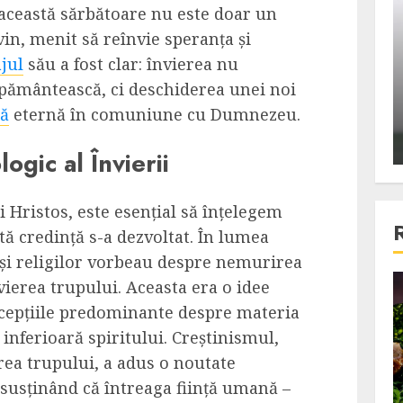
 această sărbătoare nu este doar un
ons:
Din fotoliu
in, menit să reînvie speranța și
ti, un
The Killer, un film care nu a
jul
său a fost clar: învierea nu
e te
reusit sa se ridice la
a pământească, ci deschiderea unei noi
primele
nivelul asteptarilor
ță
eternă în comuniune cu Dumnezeu.
publicului si criticilor
ALEXANDRU S.
DECEMBER 6, 2023
logic al Învierii
 Hristos, este esențial să înțelegem
tă credință s-a dezvoltat. În lumea
r și religilor vorbeau despre nemurirea
vierea trupului. Aceasta era o idee
4 min read
ncepțiile predominante despre materia
inferioară spiritului. Creștinismul,
rea trupului, a adus o noutate
Bucatar de ocazie
susținând că întreaga ființă umană –
3 retete delicioase in care