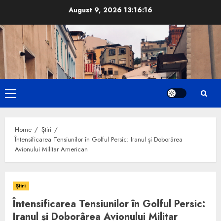
Skip
August 9, 2026
13:16:17
to
content
Primary
Menu
Home
Știri
Întensificarea Tensiunilor în Golful Persic: Iranul și Doborârea
Avionului Militar American
Știri
Întensificarea Tensiunilor în Golful Persic:
Iranul și Doborârea Avionului Militar