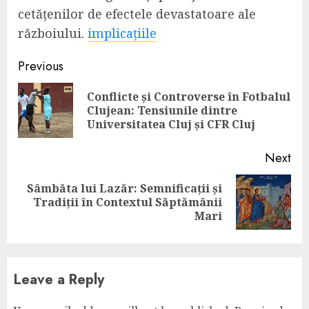
cetățenilor de efectele devastatoare ale
războiului.
implicațiile
Continue
Previous
Reading
Conflicte și Controverse în Fotbalul
Pre
Clujean: Tensiunile dintre
pos
Universitatea Cluj și CFR Cluj
Next
Sâmbăta lui Lazăr: Semnificații și
Next
Tradiții în Contextul Săptămânii
post:
Mari
Leave a Reply