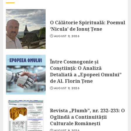
O Călătorie Spirituală: Poemul
‘Nicula’ de Ionuț Țene
AUGUST 9, 2026
Între Cosmogonie și
Conștiință: O Analiză
Detaliată a „Epopeei Omului”
de Al. Florin Țene
AUGUST 9, 2026
Revista „Plumb”, nr. 232–233: O
Oglindă a Continuității
Culturale Românești
AUGUST 9, 2026