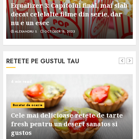
Equalizer 3: Capitolul final, mai slab
decat celelalte filme din serie, dar
nu e un esec
ALEXANDRU S.
OCTOBER 18, 2023
RETETE PE GUSTUL TAU
4 min read
Bucatar de ocazie
Cele mai delicioase retete de tarte
e
fresh pentru un desert sanatos si
gustos