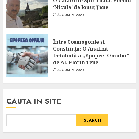
O Călătorie Spirituală: Poemul
‘Nicula’ de Ionuț Țene
AUGUST 9, 2026
Între Cosmogonie și
Conștiință: O Analiză
Detaliată a „Epopeei Omului”
de Al. Florin Țene
AUGUST 9, 2026
CAUTA IN SITE
SEARCH