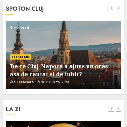
SPOTON CLUJ
4 min read
SpotOn Cluj
De ce Cluj-Napoca a ajuns un oras
asa de cautat si de iubit?
ALEXANDRU S.
OCTOBER 25, 2023
LA ZI