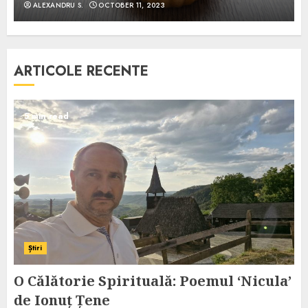
ALEXANDRU S.
OCTOBER 11, 2023
ARTICOLE RECENTE
5 min read
Știri
O Călătorie Spirituală: Poemul ‘Nicula’
de Ionuț Țene