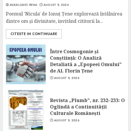
AVASILOAIEI IRINA
AUGUST 9, 2026
Poemul 'Nicula' de Ionuț Țene explorează întâlnirea
dintre om și divinitate, invitând cititorii la...
CITESTE IN CONTINUARE
Între Cosmogonie și
Conștiință: O Analiză
Detaliată a „Epopeei Omului”
de Al. Florin Țene
AUGUST 9, 2026
Revista „Plumb”, nr. 232–233: O
Oglindă a Continuității
Culturale Românești
AUGUST 9, 2026