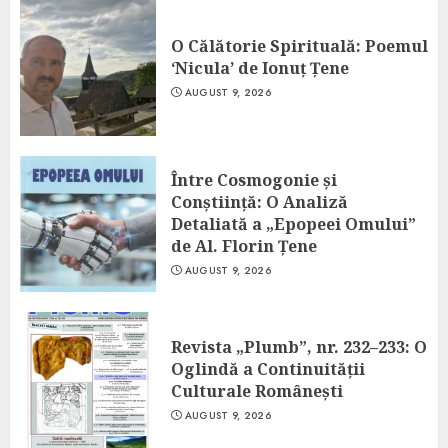
O Călătorie Spirituală: Poemul
‘Nicula’ de Ionuț Țene
AUGUST 9, 2026
Între Cosmogonie și
Conștiință: O Analiză
Detaliată a „Epopeei Omului”
de Al. Florin Țene
AUGUST 9, 2026
Revista „Plumb”, nr. 232–233: O
Oglindă a Continuității
Culturale Românești
AUGUST 9, 2026