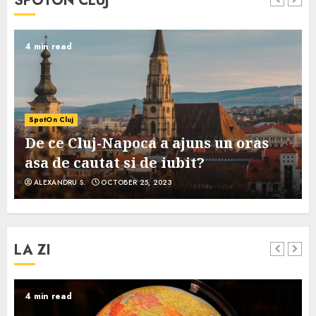
SPOTON CLUJ
4 min read
SpotOn Cluj
De ce Cluj-Napoca a ajuns un oras
asa de cautat si de iubit?
ALEXANDRU S.
OCTOBER 25, 2023
LA ZI
4 min read