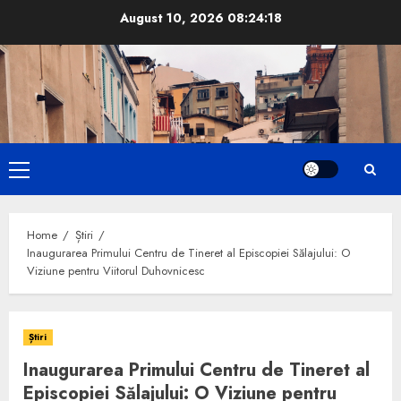
Skip
August 10, 2026
08:24:19
to
content
Primary
Menu
Home
Știri
Inaugurarea Primului Centru de Tineret al Episcopiei Sălajului: O
Viziune pentru Viitorul Duhovnicesc
Știri
Inaugurarea Primului Centru de Tineret al
Episcopiei Sălajului: O Viziune pentru