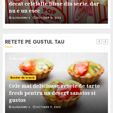
decat celelalte filme din serie, dar
nu e un esec
ALEXANDRU S.
OCTOBER 18, 2023
RETETE PE GUSTUL TAU
4 min read
Bucatar de ocazie
Cele mai delicioase retete de tarte
e
fresh pentru un desert sanatos si
gustos
ALEXANDRU S.
OCTOBER 11, 2023