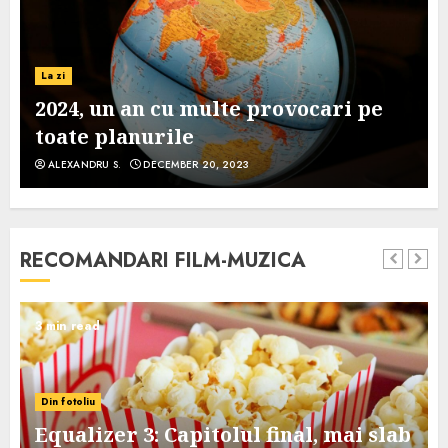
La zi
2024, un an cu multe provocari pe
toate planurile
ALEXANDRU S.
DECEMBER 20, 2023
RECOMANDARI FILM-MUZICA
3 min read
Din fotoliu
Equalizer 3: Capitolul final, mai slab