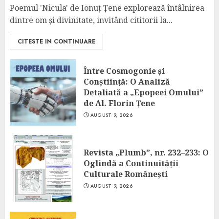
Poemul 'Nicula' de Ionuț Țene explorează întâlnirea
dintre om și divinitate, invitând cititorii la...
CITESTE IN CONTINUARE
Între Cosmogonie și
Conștiință: O Analiză
Detaliată a „Epopeei Omului”
de Al. Florin Țene
AUGUST 9, 2026
Revista „Plumb”, nr. 232–233: O
Oglindă a Continuității
Culturale Românești
AUGUST 9, 2026