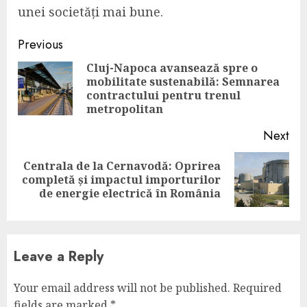
unei societăți mai bune.
Continue
Previous
Reading
Cluj-Napoca avansează spre o
mobilitate sustenabilă: Semnarea
Pre
contractului pentru trenul
pos
metropolitan
Next
Centrala de la Cernavodă: Oprirea
Next
completă și impactul importurilor
post:
de energie electrică în România
Leave a Reply
Your email address will not be published.
Required
fields are marked
*