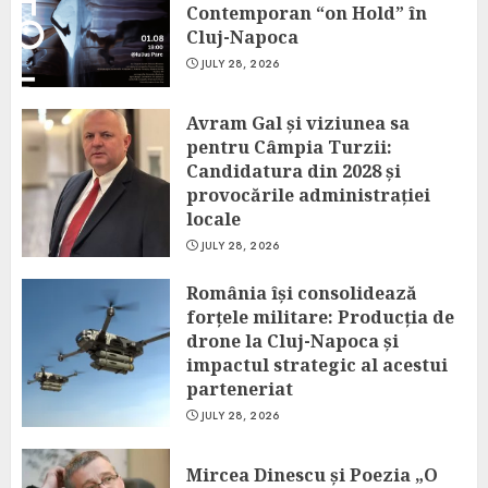
Contemporan “on Hold” în
Cluj-Napoca
JULY 28, 2026
Avram Gal și viziunea sa
pentru Câmpia Turzii:
Candidatura din 2028 și
provocările administrației
locale
JULY 28, 2026
România își consolidează
forțele militare: Producția de
drone la Cluj-Napoca și
impactul strategic al acestui
parteneriat
JULY 28, 2026
Mircea Dinescu și Poezia „O