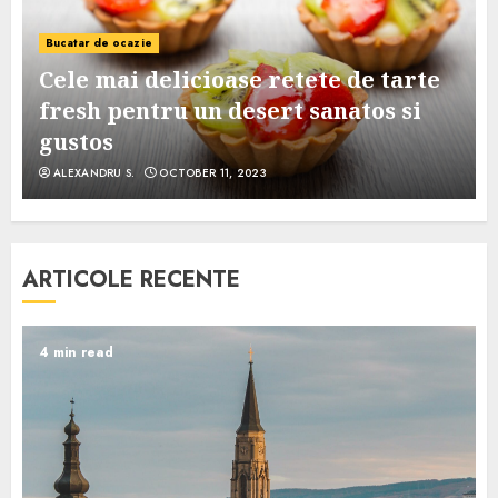
Bucatar de ocazie
Cele mai delicioase retete de tarte
e
fresh pentru un desert sanatos si
gustos
ALEXANDRU S.
OCTOBER 11, 2023
ARTICOLE RECENTE
4 min read