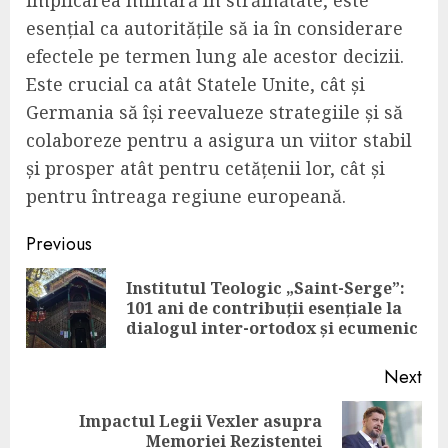
implicarea militară în străinătate, este
esențial ca autoritățile să ia în considerare
efectele pe termen lung ale acestor decizii.
Este crucial ca atât Statele Unite, cât și
Germania să își reevalueze strategiile și să
colaboreze pentru a asigura un viitor stabil
și prosper atât pentru cetățenii lor, cât și
pentru întreaga regiune europeană.
Continue
Previous
Reading
Institutul Teologic „Saint-Serge”:
Pre
101 ani de contribuții esențiale la
pos
dialogul inter-ortodox și ecumenic
Next
Impactul Legii Vexler asupra
Next
Memoriei Rezistenței