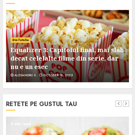
3 min read
Din fotoliu
Equalizer 3: Capitolul final, mai slab
decat celelalte filme din serie, dar
nu e un esec
ALEXANDRU S.
OCTOBER 18, 2023
RETETE PE GUSTUL TAU
4 min read