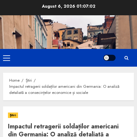
Skip
August 6, 2026
01:07:03
to
content
Primary
Menu
Home
Știri
Impactul retragerii soldaților americani din Germania: O analiză
detaliată a consecințelor economice și sociale
Știri
Impactul retragerii soldaților americani
din Germania: O analiză detaliată a