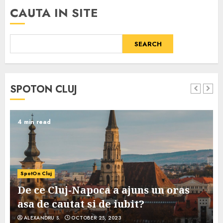
CAUTA IN SITE
SEARCH
SPOTON CLUJ
4 min read
SpotOn Cluj
De ce Cluj-Napoca a ajuns un oras
asa de cautat si de iubit?
ALEXANDRU S.
OCTOBER 25, 2023