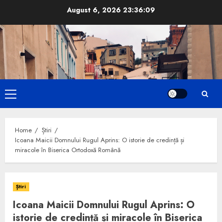
Skip
August 6, 2026
23:36:10
to
content
Primary
Menu
Home
Știri
Icoana Maicii Domnului Rugul Aprins: O istorie de credință și
miracole în Biserica Ortodoxă Română
Știri
Icoana Maicii Domnului Rugul Aprins: O
istorie de credință și miracole în Biserica