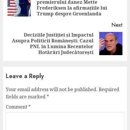
premierului danez Mette
Pre
Frederiksen la afirmațiile lui
pos
Trump despre Groenlanda
Next
Deciziile Justiției și Impactul
Asupra Politicii Românești: Cazul
Next
PNL în Lumina Recentelor
post:
Hotărâri Judecătorești
Leave a Reply
Your email address will not be published.
Required
fields are marked
*
Comment
*