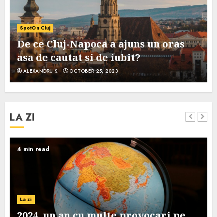
SpotOn Cluj
De ce Cluj-Napoca a ajuns un oras
asa de cautat si de iubit?
ALEXANDRU S.
OCTOBER 25, 2023
LA ZI
4 min read
La zi
2024, un an cu multe provocari pe