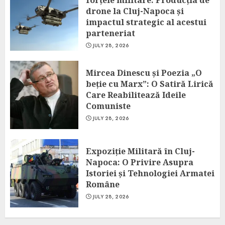
forțele militare: Producția de
drone la Cluj-Napoca și
impactul strategic al acestui
parteneriat
JULY 28, 2026
Mircea Dinescu și Poezia „O
beție cu Marx”: O Satiră Lirică
Care Reabilitează Ideile
Comuniste
JULY 28, 2026
Expoziție Militară în Cluj-
Napoca: O Privire Asupra
Istoriei și Tehnologiei Armatei
Române
JULY 28, 2026