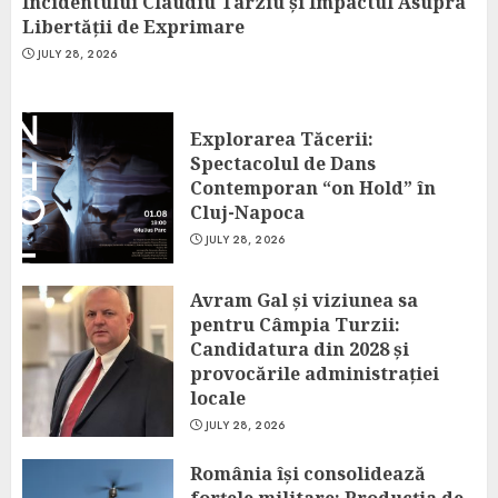
Incidentului Claudiu Târziu și Impactul Asupra
Libertății de Exprimare
JULY 28, 2026
Explorarea Tăcerii:
Spectacolul de Dans
Contemporan “on Hold” în
Cluj-Napoca
JULY 28, 2026
Avram Gal și viziunea sa
pentru Câmpia Turzii:
Candidatura din 2028 și
provocările administrației
locale
JULY 28, 2026
România își consolidează