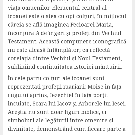
viața oamenilor. Elementul central al
icoanei este o stea cu opt colțuri, în mijlocul
căreia se află imaginea Fecioarei Maria,
înconjurată de îngeri și profeți din Vechiul
Testament. Această compunere iconografică
nu este aleasă întâmplător; ea reflectă
corelația dintre Vechiul și Noul Testament,
subliniind continuitatea istoriei mântuirii.
În cele patru colțuri ale icoanei sunt
reprezentați profeții mariani: Moise în fața
rugului aprins, Iezechiel în fața porții
încuiate, Scara lui Iacov și Arborele lui Iesei.
Aceștia nu sunt doar figuri biblice, ci
simboluri ale legăturii între omenire și
divinitate, demonstrând cum fiecare parte a