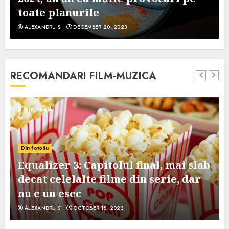
toate planurile
ALEXANDRU S.
DECEMBER 20, 2023
RECOMANDARI FILM-MUZICA
3 min read
Din fotoliu
Equalizer 3: Capitolul final, mai slab
decat celelalte filme din serie, dar
nu e un esec
ALEXANDRU S.
OCTOBER 18, 2023