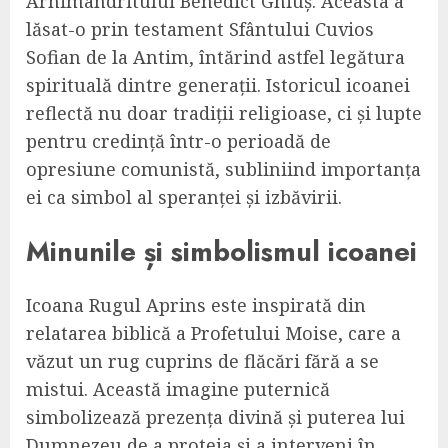
Arhimandritului Benedict Ghiuș. Aceasta a
lăsat-o prin testament Sfântului Cuvios
Sofian de la Antim, întărind astfel legătura
spirituală dintre generații. Istoricul icoanei
reflectă nu doar tradiții religioase, ci și lupte
pentru credință într-o perioadă de
opresiune comunistă, subliniind importanța
ei ca simbol al speranței și izbăvirii.
Minunile și simbolismul icoanei
Icoana Rugul Aprins este inspirată din
relatarea biblică a Profetului Moise, care a
văzut un rug cuprins de flăcări fără a se
mistui. Această imagine puternică
simbolizează prezența divină și puterea lui
Dumnezeu de a proteja și a interveni în