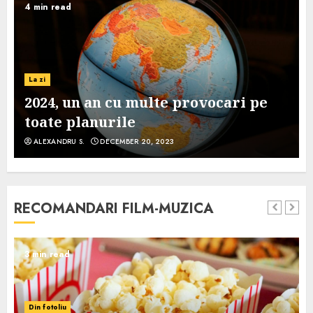
4 min read
La zi
2024, un an cu multe provocari pe
toate planurile
ALEXANDRU S.
DECEMBER 20, 2023
RECOMANDARI FILM-MUZICA
3 min read
Din fotoliu