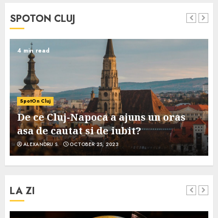
SPOTON CLUJ
4 min read
SpotOn Cluj
De ce Cluj-Napoca a ajuns un oras
asa de cautat si de iubit?
ALEXANDRU S.
OCTOBER 25, 2023
LA ZI