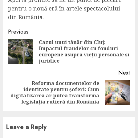
pentru o nouă eră în artele spectacolului
din România.
Continue
Previous
Reading
Cazul unui tânăr din Cluj:
Impactul fraudelor cu fonduri
Pre
europene asupra vieții personale și
pos
juridice
Next
Reforma documentelor de
identitate pentru șoferi: Cum
Next
digitalizarea ar putea transforma
post:
legislația rutieră din România
Leave a Reply