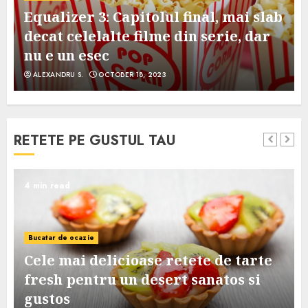
Equalizer 3: Capitolul final, mai slab
decat celelalte filme din serie, dar
nu e un esec
ALEXANDRU S.
OCTOBER 18, 2023
RETETE PE GUSTUL TAU
4 min read
Bucatar de ocazie
Cele mai delicioase retete de tarte
e
fresh pentru un desert sanatos si
gustos