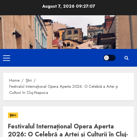
Skip
August 7, 2026
09:27:08
to
content
Primary
Menu
Home
Știri
Festivalul Internațional Opera Aperta 2026: O Celebră a Artei și
Culturii în Cluj-Napoca
Știri
Festivalul Internațional Opera Aperta
2026: O Celebră a Artei și Culturii în Cluj-