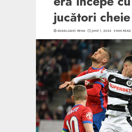
eră începe cu
jucători cheie
AVASILOAIEI IRINA
JUNE 1, 2026
5 MIN READ
5 min read
SpotOn Cluj
Ce poti vizita in 
Clujului cand te a
weekend prelungi
“Orasul Comoara
ALEXANDRU S.
MAY 31, 2023