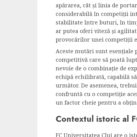
apărarea, cât și linia de porta
considerabilă în competiții in
stabilitate între buturi, în ti
ar putea oferi viteză și agilit
provocărilor unei competiții 
Aceste mutări sunt esențiale 
competitivă care să poată lupta
nevoie de o combinație de expe
echipă echilibrată, capabilă s
următor. De asemenea, trebuie
confruntă cu o competiție acerb
un factor cheie pentru a obțin
Contextul istoric al 
FC Universitatea Cluj are o ist