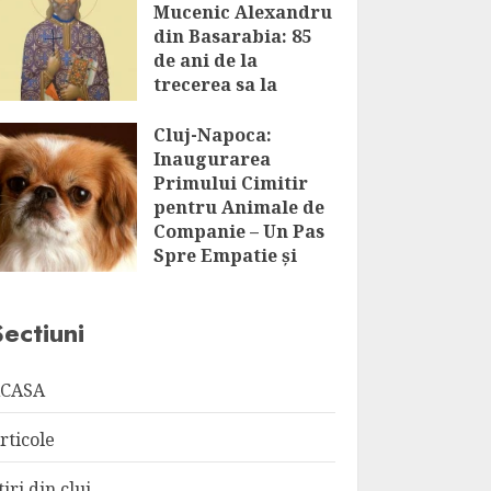
Mucenic Alexandru
din Basarabia: 85
de ani de la
trecerea sa la
Domnul
Cluj-Napoca:
AUGUST 8, 2026
Inaugurarea
Primului Cimitir
pentru Animale de
Companie – Un Pas
Spre Empatie și
Respect
AUGUST 8, 2026
Sectiuni
CASA
rticole
tiri din cluj