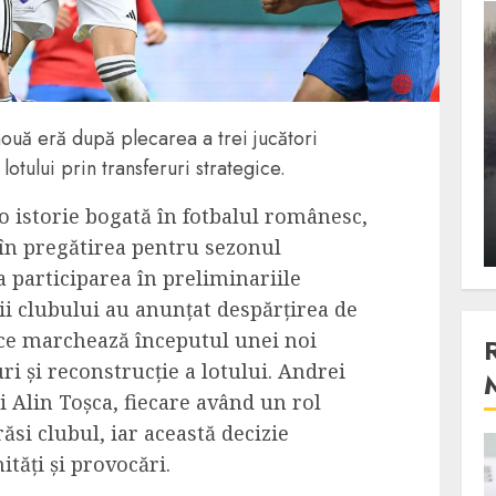
3 min read
Stiinta
nouă eră după plecarea a trei jucători
, scanteia
Lumina ar putea contribui
lotului prin transferuri strategice.
entul
si ea la evaporarea apei in
natura
 o istorie bogată în fotbalul românesc,
 2023
ALEXANDRU S.
DECEMBER 27, 2023
 în pregătirea pentru sezonul
 participarea în preliminariile
ii clubului au anunțat despărțirea de
a ce marchează începutul unei noi
ri și reconstrucție a lotului. Andrei
i Alin Toșca, fiecare având un rol
ăsi clubul, iar această decizie
4 min read
tăți și provocări.