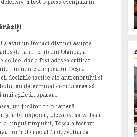
 defensiv, a fost o piesă esențială în
se retete
carnea de rata e vedeta
an
incontestabila
ALEXANDRU S.
NOVEMBER 29, 2023
răsiți
ști a avut un impact distinct asupra
 adus de la un club din Olanda, a
 solide, dar a fost adesea criticat
mite momente ale jocului. Deși a
ei, deciziile tactice ale antrenorului și
ubului au determinat conducerea să
i mai agile în apărare.
oșca, un jucător cu o carieră
l și internațional, plecarea sa va lăsa
e-a lungul timpului, Toșca a fost un
vut un rol crucial în dezvoltarea