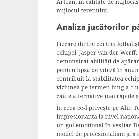
Artean, în calitate de mijlocaș
Cele mai delicioa
mijlocul terenului.
cu piept de curc
ALEXANDRU S.
MAY 24, 2023
Analiza jucătorilor pă
Fiecare dintre cei trei fotbali
echipei. Jasper van der Werff,
demonstrat abilități de apărare
pentru lipsa de viteză în anu
contribuit la stabilitatea echip
viziunea pe termen lung a cl
caute alternative mai rapide ș
În ceea ce-l privește pe Alin T
impresionantă la nivel naționa
un gol emoțional în vestiar. D
model de profesionalism și a a