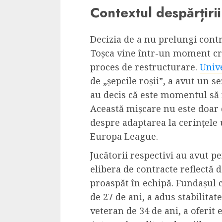
Contextul despărțirii
Dungeons & Drag
Onoare printre ho
film ca un joc car
Decizia de a nu prelungi contr
cucereste de la 
Toșca vine într-un moment cru
cadre
proces de restructurare.
Unive
de „șepcile roșii”, a avut un s
ALEXANDRU S.
MAY 17, 2023
au decis că este momentul să 
Această mișcare nu este doar d
despre adaptarea la cerințele
Europa League.
Jucătorii respectivi au avut pe
4 min read
elibera de contracte reflectă 
proaspăt în echipă. Fundașul c
de 27 de ani, a adus stabilitat
veteran de 34 de ani, a oferit 
Bucatar de ocazie