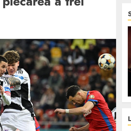
 plecarea a trei
4 min read
SpotOn Cluj
jurul
Festivalurile Clujului. De
fli intr-un
ce atrage Clujul tinerii si
t in
pe cei mai in varsta an de
”?
an?
ALEXANDRU S.
DECEMBER 13, 2023