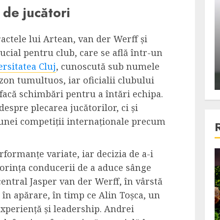
 de jucători
ons:
Din fotoliu
ti, un
The Killer, un film care nu a
e te
reusit sa se ridice la
actele lui Artean, van der Werff și
primele
nivelul asteptarilor
cial pentru club, care se află într-un
publicului si criticilor
rsitatea Cluj
, cunoscută sub numele
ezon tumultuos, iar oficialii clubului
ALEXANDRU S.
DECEMBER 6, 2023
facă schimbări pentru a întări echipa.
espre plecarea jucătorilor, ci și
 unei competiții internaționale precum
rformanțe variate, iar decizia de a-i
4 min read
dorința conducerii de a aduce sânge
entral Jasper van der Werff, în vârstă
e în apărare, în timp ce Alin Toșca, un
Bucatar de ocazie
experiență și leadership. Andrei
3 retete delicioase in care