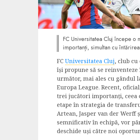
4 min read
La zi
FC Universitatea Cluj începe o 
Razboiul din Gaza
importanți, simultan cu întărirea 
fatala pentru Ori
Mijlociu?
FC
Universitatea Cluj
, club cu
ALEXANDRU S.
NOVEMBER 1,
își propune să se reinventeze
următor, mai ales cu gândul la
Europa League. Recent, oficial
trei jucători importanți, cee
etape în strategia de transferu
Artean, Jasper van der Werff ș
semnificativ în echipă, vor păr
3 min read
deschide uși către noi oportuni
Din fotoliu