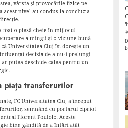
stea, vârsta și provocările fizice pe
C
a acest nivel au condus la concluzia
C
irecție.
î
fost o piesă cheie în mijlocul
recuperare a mingii și o viziune bună
D
 că Universitatea Cluj își dorește un
b
influențat decizia de a nu-i prelungi
 ar putea deschide calea pentru un
gic.
n piața transferurilor
nate, FC Universitatea Cluj a început
sferurilor, semnând cu portarul cipriot
entral Florent Poulolo. Aceste
gie bine gândită de a întări atât