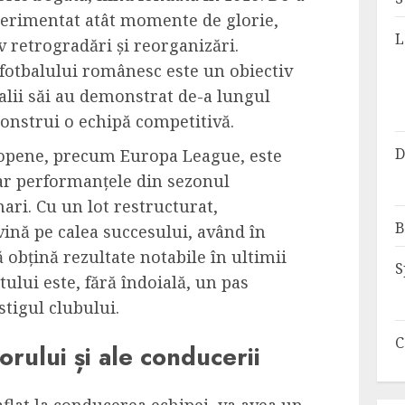
perimentat atât momente de glorie,
L
iv retrogradări și reorganizări.
fotbalului românesc este un obiectiv
ialii săi au demonstrat de-a lungul
onstrui o echipă competitivă.
D
uropene, precum Europa League, este
iar performanțele din sezonul
ari. Cu un lot restructurat,
B
vină pe calea succesului, având în
 obțină rezultate notabile în ultimii
S
tului este, fără îndoială, un pas
stigul clubului.
C
rului și ale conducerii