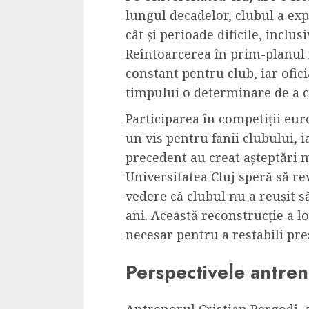
lungul decadelor, clubul a ex
cât și perioade dificile, inclus
Reîntoarcerea în prim-planul 
constant pentru club, iar ofic
timpului o determinare de a c
Participarea în competiții e
un vis pentru fanii clubului, 
precedent au creat așteptări m
Universitatea Cluj speră să re
vedere că clubul nu a reușit să
ani. Această reconstrucție a lo
necesar pentru a restabili pre
Perspectivele antreno