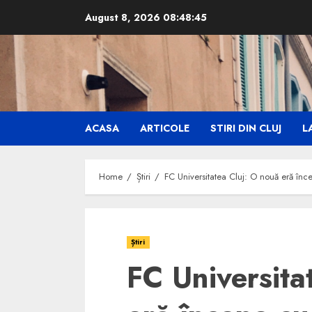
Skip
August 8, 2026
08:48:47
to
content
ACASA
ARTICOLE
STIRI DIN CLUJ
LA
Home
Știri
FC Universitatea Cluj: O nouă eră înce
Știri
FC Universita