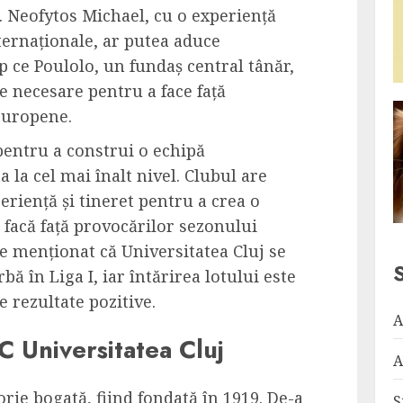
r. Neofytos Michael, cu o experiență
ternaționale, ar putea aduce
mp ce Poulolo, un fundaș central tânăr,
ate necesare pentru a face față
europene.
pentru a construi o echipă
 la cel mai înalt nivel. Clubul are
riență și tineret pentru a crea o
ă facă față provocărilor sezonului
 menționat că Universitatea Cluj se
ă în Liga I, iar întărirea lotului este
e rezultate pozitive.
A
FC Universitatea Cluj
A
orie bogată, fiind fondată în 1919. De-a
S