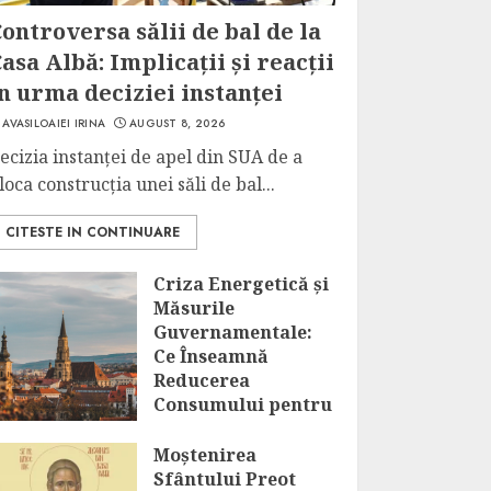
ontroversa sălii de bal de la
asa Albă: Implicații și reacții
n urma deciziei instanței
AVASILOAIEI IRINA
AUGUST 8, 2026
ecizia instanței de apel din SUA de a
loca construcția unei săli de bal...
CITESTE IN CONTINUARE
Criza Energetică și
Măsurile
Guvernamentale:
Ce Înseamnă
Reducerea
Consumului pentru
Marii
Consumatori?
Moștenirea
Sfântului Preot
AUGUST 8, 2026