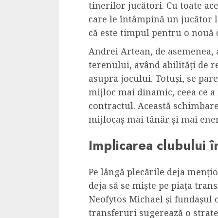
tinerilor jucători. Cu toate ace
care le întâmpină un jucător l
că este timpul pentru o nouă d
Andrei Artean, de asemenea, a 
terenului, având abilități de 
asupra jocului. Totuși, se pare
mijloc mai dinamic, ceea ce a 
contractul. Această schimbare
mijlocaș mai tânăr și mai ener
Implicarea clubului î
Pe lângă plecările deja mențio
deja să se miște pe piața tran
Neofytos Michael și fundașul c
transferuri sugerează o strate