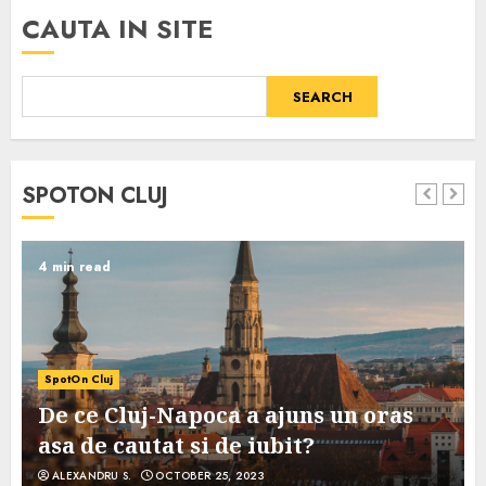
CAUTA IN SITE
SEARCH
SPOTON CLUJ
4 min read
SpotOn Cluj
De ce Cluj-Napoca a ajuns un oras
asa de cautat si de iubit?
ALEXANDRU S.
OCTOBER 25, 2023