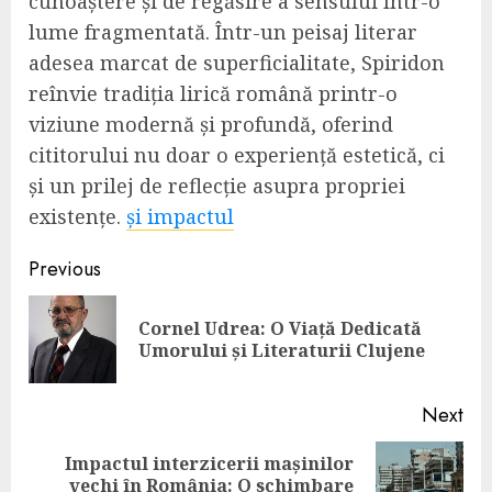
cunoaștere și de regăsire a sensului într-o
lume fragmentată. Într-un peisaj literar
adesea marcat de superficialitate, Spiridon
reînvie tradiția lirică română printr-o
viziune modernă și profundă, oferind
cititorului nu doar o experiență estetică, ci
și un prilej de reflecție asupra propriei
existențe.
și impactul
Continue
Previous
Reading
Cornel Udrea: O Viață Dedicată
Pre
Umorului și Literaturii Clujene
pos
Next
Impactul interzicerii mașinilor
Next
vechi în România: O schimbare