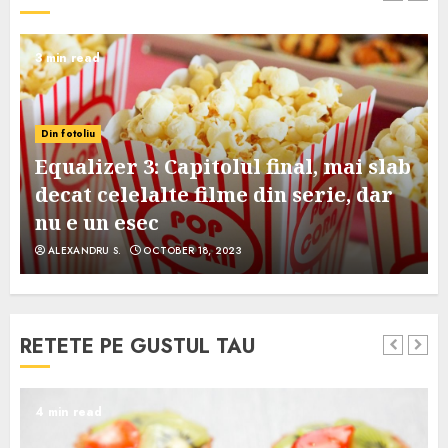
3 min read
Din fotoliu
Equalizer 3: Capitolul final, mai slab
decat celelalte filme din serie, dar
nu e un esec
ALEXANDRU S.
OCTOBER 18, 2023
RETETE PE GUSTUL TAU
4 min read