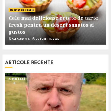
Bucatar de ocazie
Cele mai delicioase retete de tarte
e
fresh pentru un desert sanatos si
gustos
ALEXANDRU S.
OCTOBER 11, 2023
ARTICOLE RECENTE
4 min read