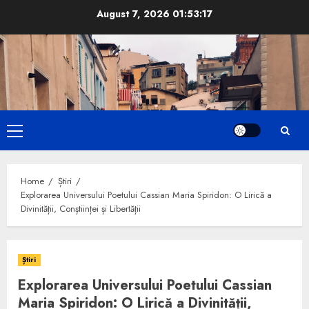
Skip
August 7, 2026
01:53:18
to
content
Primary
Menu
Home
Știri
Explorarea Universului Poetului Cassian Maria Spiridon: O Lirică a
Divinității, Conștiinței și Libertății
Știri
Explorarea Universului Poetului Cassian
Maria Spiridon: O Lirică a Divinității,