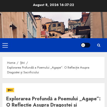
Skip
August 8, 2026
16:37:24
to
content
Primary
Menu
Home
Știri
Explorarea Profundă a Poemului „Agape”: O Reflecție Asupra
Dragostei și Sacrificiului
Știri
Explorarea Profundă a Poemului „Agape”:
O Reflecție Asupra Dragostei și