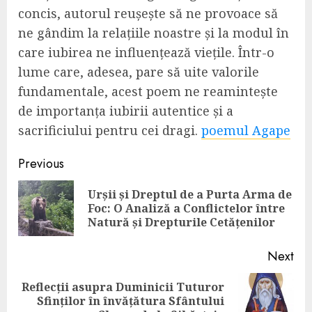
concis, autorul reușește să ne provoace să
ne gândim la relațiile noastre și la modul în
care iubirea ne influențează viețile. Într-o
lume care, adesea, pare să uite valorile
fundamentale, acest poem ne reamintește
de importanța iubirii autentice și a
sacrificiului pentru cei dragi.
poemul Agape
Continue
Previous
Reading
Urșii și Dreptul de a Purta Arma de
Pre
Foc: O Analiză a Conflictelor între
pos
Natură și Drepturile Cetățenilor
Next
Reflecții asupra Duminicii Tuturor
Next
Sfinților în învățătura Sfântului