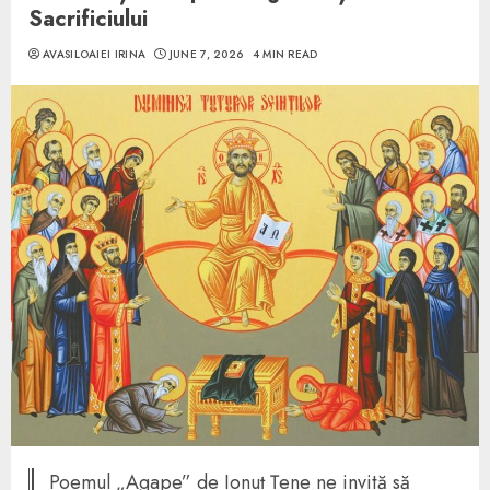
Sacrificiului
AVASILOAIEI IRINA
JUNE 7, 2026
4 MIN READ
Poemul „Agape” de Ionuț Țene ne invită să