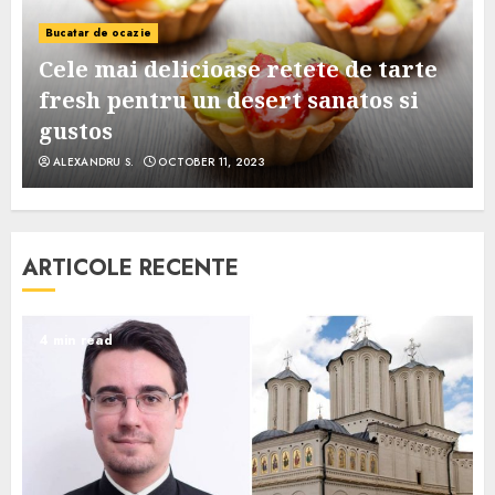
Bucatar de ocazie
Cele mai delicioase retete de tarte
e
fresh pentru un desert sanatos si
gustos
ALEXANDRU S.
OCTOBER 11, 2023
ARTICOLE RECENTE
4 min read