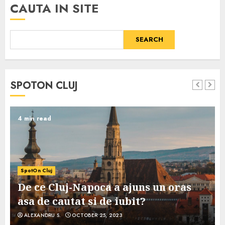
CAUTA IN SITE
SEARCH
SPOTON CLUJ
4 min read
SpotOn Cluj
De ce Cluj-Napoca a ajuns un oras
asa de cautat si de iubit?
ALEXANDRU S.
OCTOBER 25, 2023