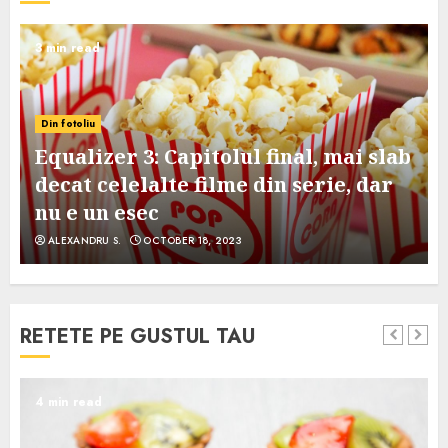
3 min read
Din fotoliu
Equalizer 3: Capitolul final, mai slab
decat celelalte filme din serie, dar
nu e un esec
ALEXANDRU S.
OCTOBER 18, 2023
RETETE PE GUSTUL TAU
4 min read