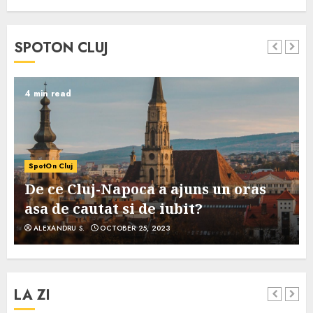
SPOTON CLUJ
4 min read
SpotOn Cluj
De ce Cluj-Napoca a ajuns un oras
asa de cautat si de iubit?
ALEXANDRU S.
OCTOBER 25, 2023
LA ZI