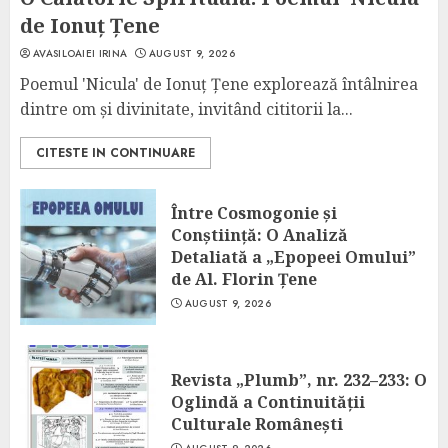
de Ionuț Țene
AVASILOAIEI IRINA
AUGUST 9, 2026
Poemul 'Nicula' de Ionuț Țene explorează întâlnirea
dintre om și divinitate, invitând cititorii la...
CITESTE IN CONTINUARE
Între Cosmogonie și
Conștiință: O Analiză
Detaliată a „Epopeei Omului”
de Al. Florin Țene
AUGUST 9, 2026
Revista „Plumb”, nr. 232–233: O
Oglindă a Continuității
Culturale Românești