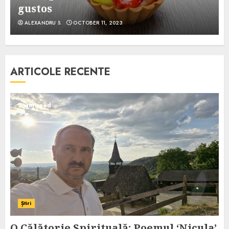
gustos
ALEXANDRU S.
OCTOBER 11, 2023
ARTICOLE RECENTE
5 min read
Știri
O Călătorie Spirituală: Poemul ‘Nicula’