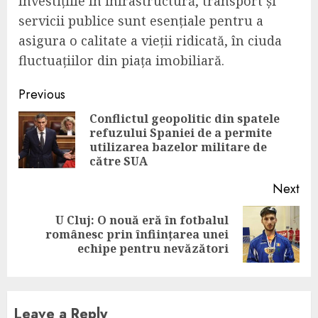
Investițiile în infrastructură, transport și
servicii publice sunt esențiale pentru a
asigura o calitate a vieții ridicată, în ciuda
fluctuațiilor din piața imobiliară.
Continue
Previous
Reading
Conflictul geopolitic din spatele
refuzului Spaniei de a permite
Pre
utilizarea bazelor militare de
pos
către SUA
Next
U Cluj: O nouă eră în fotbalul
Next
românesc prin înființarea unei
post:
echipe pentru nevăzători
Leave a Reply