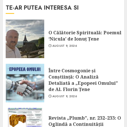
TE-AR PUTEA INTERESA SI
O Călătorie Spirituală: Poemul
‘Nicula’ de Ionuț Țene
AUGUST 9, 2026
Între Cosmogonie și
Conștiință: O Analiză
Detaliată a „Epopeei Omului”
de Al. Florin Țene
AUGUST 9, 2026
Revista „Plumb”, nr. 232–233: O
Oglindă a Continuității