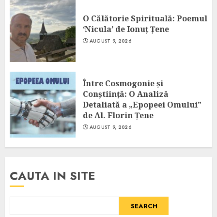
O Călătorie Spirituală: Poemul
‘Nicula’ de Ionuț Țene
AUGUST 9, 2026
Între Cosmogonie și
Conștiință: O Analiză
Detaliată a „Epopeei Omului”
de Al. Florin Țene
AUGUST 9, 2026
CAUTA IN SITE
SEARCH