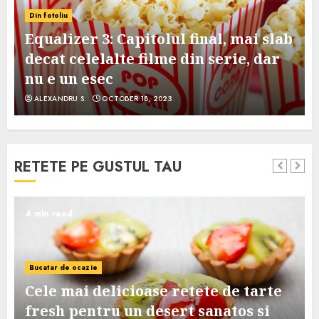
Din fotoliu
Equalizer 3: Capitolul final, mai slab
decat celelalte filme din serie, dar
nu e un esec
ALEXANDRU S.
OCTOBER 18, 2023
RETETE PE GUSTUL TAU
4 min read
Bucatar de ocazie
Cele mai delicioase retete de tarte
e
fresh pentru un desert sanatos si