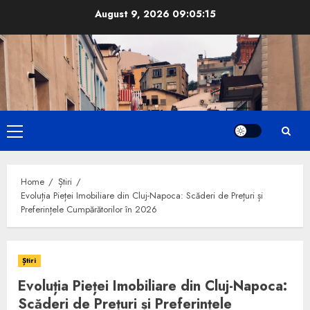
Skip
August 9, 2026
09:05:16
to
content
Primary
Menu
Home
Știri
Evoluția Pieței Imobiliare din Cluj-Napoca: Scăderi de Prețuri și
Preferințele Cumpărătorilor în 2026
Știri
Evoluția Pieței Imobiliare din Cluj-Napoca:
Scăderi de Prețuri și Preferințele