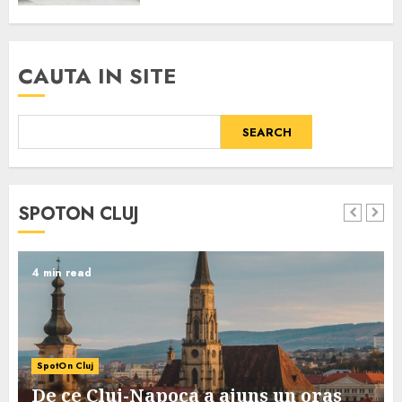
CAUTA IN SITE
SEARCH
SPOTON CLUJ
4 min read
SpotOn Cluj
De ce Cluj-Napoca a ajuns un oras