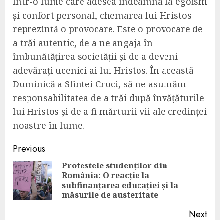
Într-o lume care adesea îndeamnă la egoism
și confort personal, chemarea lui Hristos
reprezintă o provocare. Este o provocare de
a trăi autentic, de a ne angaja în
îmbunătățirea societății și de a deveni
adevărați ucenici ai lui Hristos. În această
Duminică a Sfintei Cruci, să ne asumăm
responsabilitatea de a trăi după învățăturile
lui Hristos și de a fi mărturii vii ale credinței
noastre în lume.
Continue
Previous
Reading
Protestele studenților din
România: O reacție la
Pre
subfinanțarea educației și la
pos
măsurile de austeritate
Next