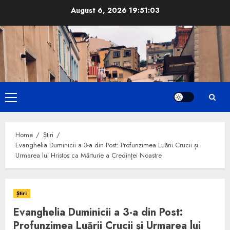
Skip
August 6, 2026
19:51:05
to
content
Primary
Menu
Home
Știri
Evanghelia Duminicii a 3-a din Post: Profunzimea Luării Crucii și
Urmarea lui Hristos ca Mărturie a Credinței Noastre
Știri
Evanghelia Duminicii a 3-a din Post:
Profunzimea Luării Crucii și Urmarea lui