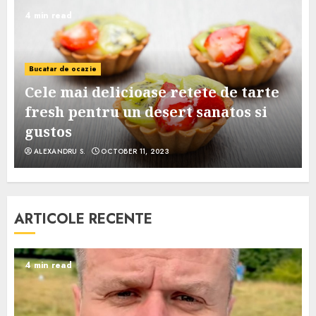
4 min read
Bucatar de ocazie
Cele mai delicioase retete de tarte
e
fresh pentru un desert sanatos si
gustos
ALEXANDRU S.
OCTOBER 11, 2023
ARTICOLE RECENTE
4 min read